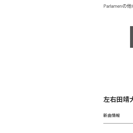
Parlamen
の他
左右田靖
新曲情報