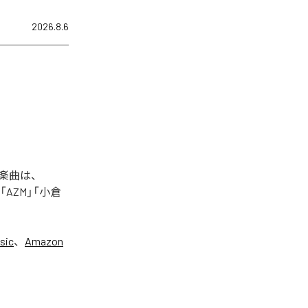
2026.8.6
た楽曲は、
+」「AZM」「小倉
sic
、
Amazon