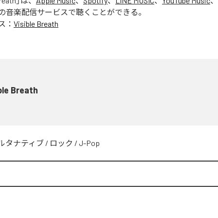
Breath
」は、
Apple Music
、
Spotify
、
LINE MUSIC
、
YouTube Music
、
の音楽配信サービスで聴くことができる。
ス：
Visible Breath
ble Breath
ルタナティブ
/
ロック
/
J-Pop