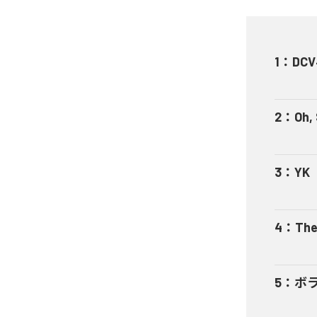
1
：
DCV
2
：
Oh,
3
：
YK
4
：
The
5
：
ボ