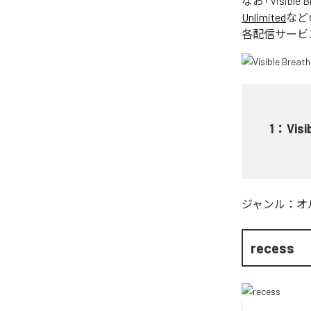
なお「
Visible 
Unlimited
など
各配信サービ
1
：
Visi
ジャンル：
オ
recess