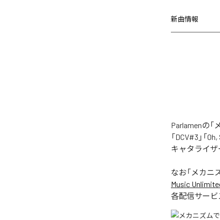
新曲情報
Parlame
「DCV#3」「Oh
キャタライザー
なお「
メカニ
Music Unlimite
各配信サービ