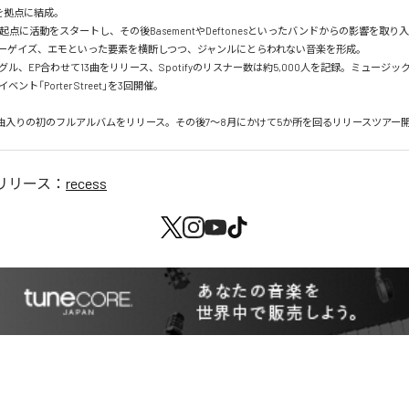
を拠点に結成。

点に活動をスタートし、その後BasementやDeftonesといったバンドからの影響を取り
ーゲイズ、エモといった要素を横断しつつ、ジャンルにとらわれない音楽を形成。

ル、EP合わせて13曲をリリース、Spotifyのリスナー数は約5,000人を記録。ミュージッ
ト「Porter Street」を3回開催。

に11曲入りの初のフルアルバムをリリース。その後7〜8月にかけて5か所を回るリリースツアー
リリース：
recess