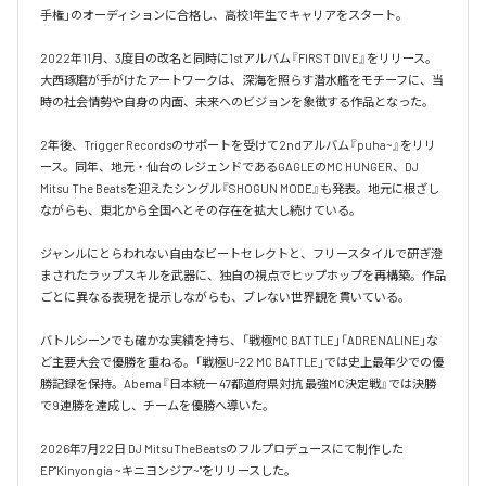
手権」のオーディションに合格し、高校1年生でキャリアをスタート。

2022年11月、3度目の改名と同時に1stアルバム『FIRST DIVE』をリリース。
大西琢磨が手がけたアートワークは、深海を照らす潜水艦をモチーフに、当
時の社会情勢や自身の内面、未来へのビジョンを象徴する作品となった。

2年後、Trigger Recordsのサポートを受けて2ndアルバム『puha~』をリリ
ース。同年、地元・仙台のレジェンドであるGAGLEのMC HUNGER、DJ 
Mitsu The Beatsを迎えたシングル『SHOGUN MODE』も発表。地元に根ざし
ながらも、東北から全国へとその存在を拡大し続けている。

ジャンルにとらわれない自由なビートセレクトと、フリースタイルで研ぎ澄
まされたラップスキルを武器に、独自の視点でヒップホップを再構築。作品
ごとに異なる表現を提示しながらも、ブレない世界観を貫いている。

バトルシーンでも確かな実績を持ち、「戦極MC BATTLE」「ADRENALINE」な
ど主要大会で優勝を重ねる。「戦極U-22 MC BATTLE」では史上最年少での優
勝記録を保持。Abema『日本統一 47都道府県対抗 最強MC決定戦』では決勝
で9連勝を達成し、チームを優勝へ導いた。

2026年7月22日 DJ MitsuTheBeatsのフルプロデュースにて制作した
EP''Kinyongia ~キニヨンジア~''をリリースした。