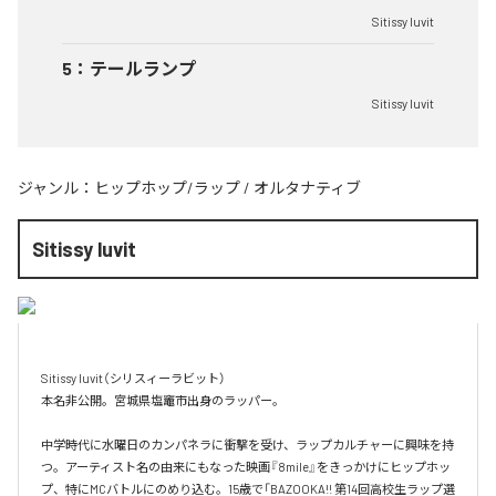
Sitissy luvit
5
：
テールランプ
Sitissy luvit
ジャンル：
ヒップホップ/ラップ
/
オルタナティブ
Sitissy luvit
Sitissy luvit（シリスィーラビット）

本名非公開。宮城県塩竈市出身のラッパー。

中学時代に水曜日のカンパネラに衝撃を受け、ラップカルチャーに興味を持
つ。アーティスト名の由来にもなった映画『8mile』をきっかけにヒップホッ
プ、特にMCバトルにのめり込む。15歳で「BAZOOKA!! 第14回高校生ラップ選