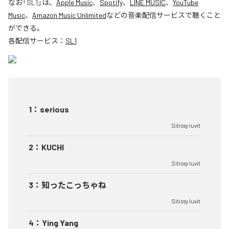
なお「
SL1
」は、
Apple Music
、
Spotify
、
LINE MUSIC
、
YouTube
Music
、
Amazon Music Unlimited
などの音楽配信サービスで聴くこと
ができる。
各配信サービス：
SL1
1
：
serious
Sitissy luvit
2
：
KUCHI
Sitissy luvit
3
：
知ったこっちゃね
Sitissy luvit
4
：
Ying Yang