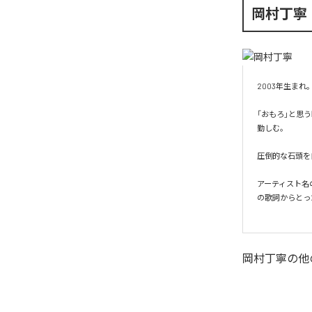
岡村丁寧
2003年生ま
「おもろ」と思
勤しむ。

圧倒的な石頭を
アーティスト名
の歌詞からとった
岡村丁寧
の他