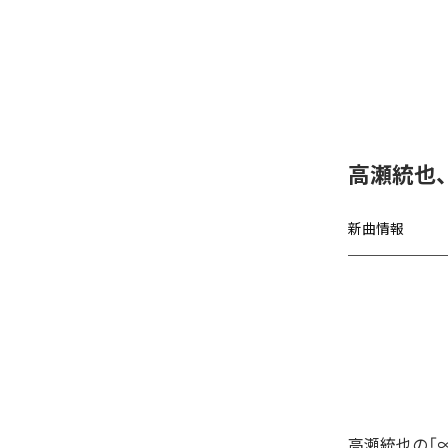
高瀬統也
新曲情報
高瀬統也の「∞