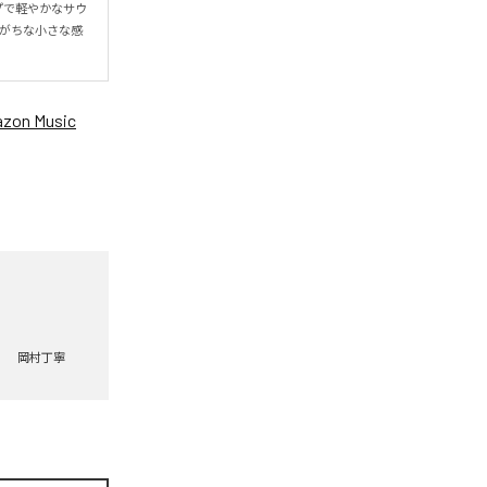
プで軽やかなサウ
れがちな小さな感
zon Music
岡村丁寧