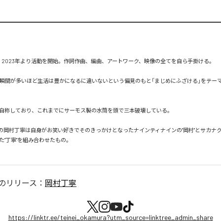
れ。2023年より活動を開始。作詞作曲、編曲、アートワーク、映像の全てを自ら手掛ける。

う瞬間が多いほど生活は豊かになるに違いないという偏見のもと「まじめにふざける」をテー
自称しており、これまでにサーモス製の水筒を頭で三本破壊している。

の岡村丁寧は自身がお笑い好きでそのきっかけとなったナインティナインの"岡村"とサカナ
"丁寧"を組み合わせたもの。

のリリース：
岡村丁寧
https://linktr.ee/teinei_okamura?utm_source=linktree_admin_share