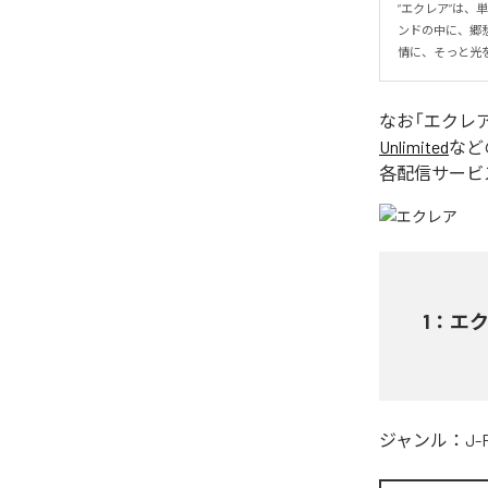
“エクレア”は
ンドの中に、郷
情に、そっと光
なお「
エクレ
Unlimited
など
各配信サービ
1
：
エ
ジャンル：
J-