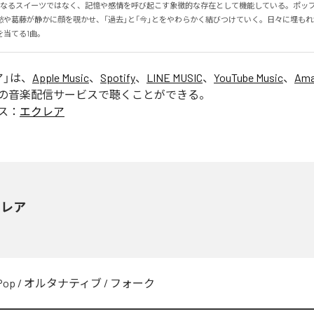
、単なるスイーツではなく、記憶や感情を呼び起こす象徴的な存在として機能している。ポッ
愁や葛藤が静かに顔を覗かせ、「過去」と「今」とをやわらかく結びつけていく。日々に埋も
を当てる1曲。
ア
」は、
Apple Music
、
Spotify
、
LINE MUSIC
、
YouTube Music
、
Ama
の音楽配信サービスで聴くことができる。
ス：
エクレア
クレア
Pop
/
オルタナティブ
/
フォーク