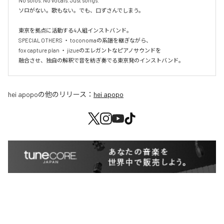
No solos. No vocals. Just songs.

ソロがない。歌もない。でも、口ずさんでしまう。

東京を拠点に活動する4人組インストバンド。

SPECIAL OTHERS ・ toconomaの系譜を継ぎながら、

fox capture plan ・ jizueのエレガントなピアノサウンドを

融合させ、独自の解釈で音を紡ぎ奏でる東京発のインストバンド。
hei apopo
の他のリリース：
hei apopo