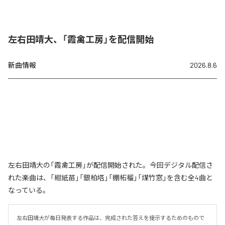
左右田靖大、「霞禽工房」を配信開始
新曲情報
2026.8.6
左右田靖大の「霞禽工房」が配信開始された。今回デジタル配信さ
れた楽曲は、「紺紙苗」「銀柏塔」「棚柘榴」「煤竹窓」を含む全4曲と
なっている。
左右田靖大が毎日発表する作品は、完成された答えを提示するためのもので