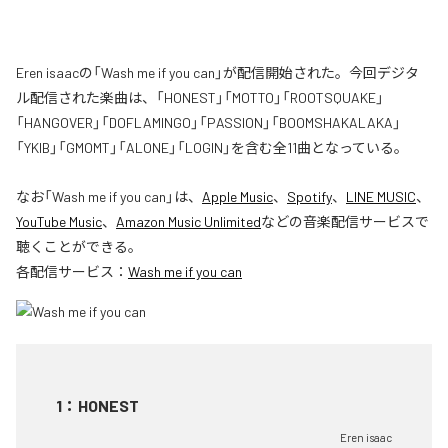
Eren isaacの「Wash me if you can」が配信開始された。今回デジタ
ル配信された楽曲は、「HONEST」「MOTTO」「ROOTSQUAKE」
「HANGOVER」「DOFLAMINGO」「PASSION」「BOOMSHAKALAKA」
「YKIB」「GMOMT」「ALONE」「LOGIN」を含む全11曲となっている。
なお「
Wash me if you can
」は、
Apple Music
、
Spotify
、
LINE MUSIC
、
YouTube Music
、
Amazon Music Unlimited
などの音楽配信サービスで
聴くことができる。
各配信サービス：
Wash me if you can
1
：
HONEST
Eren isaac