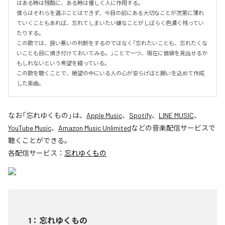
はある時は残酷に、ある時は優しく人に作用する。

僕らはそれらを選ぶことはできず、今目の前にある大切なことが次第に薄れ
ていくこともあれば、忘れてしまいたい嫌なことがしばらく色濃く残ってい
たりする。

この歌では、良い悪いの判断をするのではなく「忘れたいことも、忘れたくな
いことも目に焼き付けておいてみる。」ことで一つ、現在に価値を見出せるか
もしれないという希望を綴っている。

この歌を聴くことで、絶望の中にいる人の心が安らげばと願いを込めて作成
した楽曲。
なお「
忘れゆくもの
」は、
Apple Music
、
Spotify
、
LINE MUSIC
、
YouTube Music
、
Amazon Music Unlimited
などの音楽配信サービスで
聴くことができる。
各配信サービス：
忘れゆくもの
1
：
忘れゆくもの