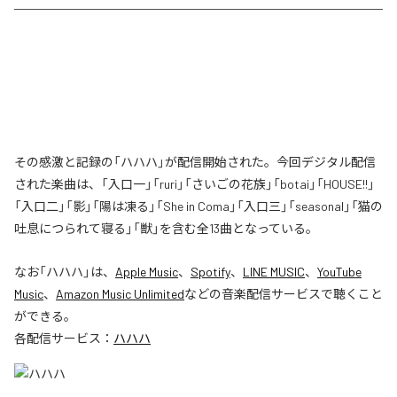
その感激と記録の「ハハハ」が配信開始された。今回デジタル配信
された楽曲は、「入口一」「ruri」「さいごの花族」「botai」「HOUSE!!」
「入口二」「影」「陽は凍る」「She in Coma」「入口三」「seasonal」「猫の
吐息につられて寝る」「獣」を含む全13曲となっている。
なお「
ハハハ
」は、
Apple Music
、
Spotify
、
LINE MUSIC
、
YouTube
Music
、
Amazon Music Unlimited
などの音楽配信サービスで聴くこと
ができる。
各配信サービス：
ハハハ