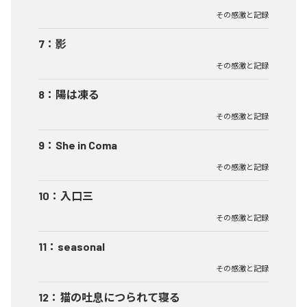
その感激と記録
7
：
影
その感激と記録
8
：
陽は凍る
その感激と記録
9
：
She in Coma
その感激と記録
10
：
入口三
その感激と記録
11
：
seasonal
その感激と記録
12
：
猫の吐息につられて寝る