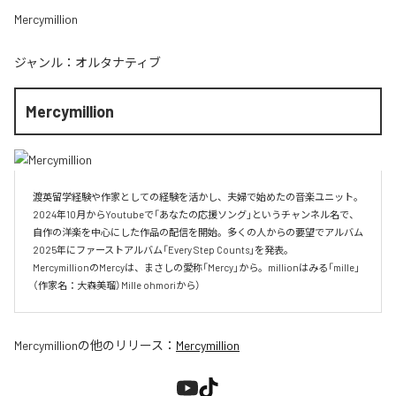
Mercymillion
ジャンル：
オルタナティブ
Mercymillion
渡英留学経験や作家としての経験を活かし、夫婦で始めたの音楽ユニット。

2024年10月からYoutubeで「あなたの応援ソング」というチャンネル名で、

自作の洋楽を中心にした作品の配信を開始。多くの人からの要望でアルバム

2025年にファーストアルバム「Every Step Counts」を発表。

MercymillionのMercyは、まさしの愛称「Mercy」から。millionはみる「mille」
（作家名：大森美瑠）Mille ohmoriから）
Mercymillion
の他のリリース：
Mercymillion