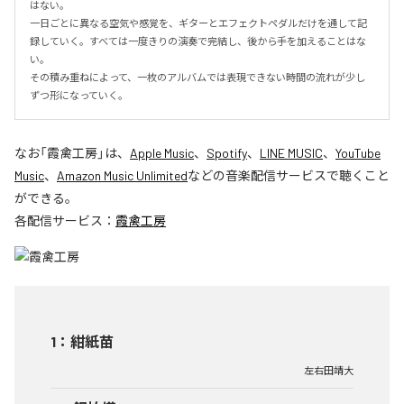
はない。

一日ごとに異なる空気や感覚を、ギターとエフェクトペダルだけを通して記
録していく。すべては一度きりの演奏で完結し、後から手を加えることはな
い。

その積み重ねによって、一枚のアルバムでは表現できない時間の流れが少し
ずつ形になっていく。
なお「
霞禽工房
」は、
Apple Music
、
Spotify
、
LINE MUSIC
、
YouTube
Music
、
Amazon Music Unlimited
などの音楽配信サービスで聴くこと
ができる。
各配信サービス：
霞禽工房
1
：
紺紙苗
左右田靖大