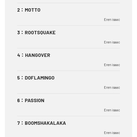
2
：
MOTTO
Eren isaac
3
：
ROOTSQUAKE
Eren isaac
4
：
HANGOVER
Eren isaac
5
：
DOFLAMINGO
Eren isaac
6
：
PASSION
Eren isaac
7
：
BOOMSHAKALAKA
Eren isaac