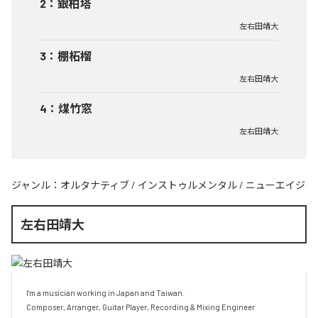
2
：
銀柏塔
左右田靖大
3
：
棚柘榴
左右田靖大
4
：
煤竹窓
左右田靖大
ジャンル：
オルタナティブ
/
インストゥルメンタル
/
ニューエイジ
左右田靖大
I'm a musician working in Japan and Taiwan.

Composer, Arranger, Guitar Player, Recording & Mixing Engineer