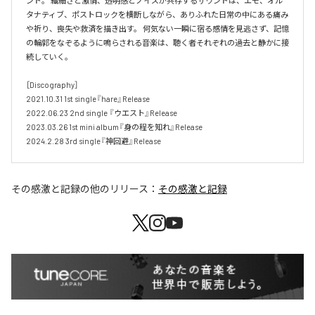
ンド。 繊細さと激情、透明感とノイズが共存するサウンドは、エモ、オル
タナティブ、ポストロックを横断しながら、ありふれた日常の中にある痛み
や祈り、喪失や救済を描き出す。 何気ない一瞬に宿る感情を見逃さず、記憶
の輪郭をなぞるように鳴らされる音楽は、聴く者それぞれの過去と静かに接
続していく。 

［Discography］ 

2021.10.31 1st single『hare』Release 

2022.06.23 2nd single 『ウエスト』Release 

2023.03.26 1st mini album『身の程を知れ』Release 

2024.2.28 3rd single『神回避』Release
その感激と記録
の他のリリース：
その感激と記録