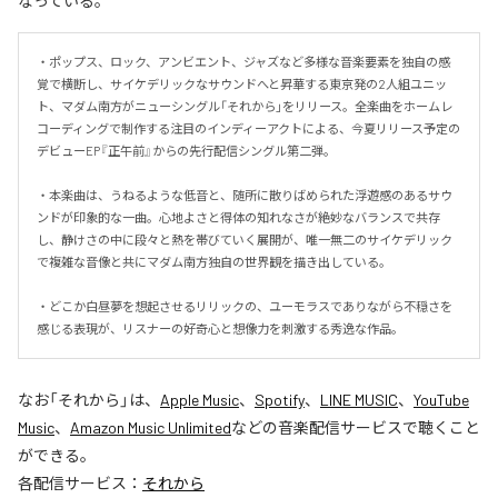
なっている。
・ポップス、ロック、アンビエント、ジャズなど多様な音楽要素を独自の感
覚で横断し、サイケデリックなサウンドへと昇華する東京発の2人組ユニッ
ト、マダム南方がニューシングル「それから」をリリース。全楽曲をホームレ
コーディングで制作する注目のインディーアクトによる、今夏リリース予定の
デビューEP『正午前』からの先行配信シングル第二弾。

・本楽曲は、うねるような低音と、随所に散りばめられた浮遊感のあるサウ
ンドが印象的な一曲。心地よさと得体の知れなさが絶妙なバランスで共存
し、静けさの中に段々と熱を帯びていく展開が、唯一無二のサイケデリック
で複雑な音像と共にマダム南方独自の世界観を描き出している。

・どこか白昼夢を想起させるリリックの、ユーモラスでありながら不穏さを
感じる表現が、リスナーの好奇心と想像力を刺激する秀逸な作品。
なお「
それから
」は、
Apple Music
、
Spotify
、
LINE MUSIC
、
YouTube
Music
、
Amazon Music Unlimited
などの音楽配信サービスで聴くこと
ができる。
各配信サービス：
それから