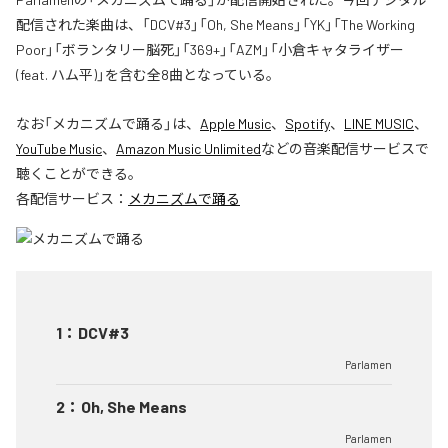
配信された楽曲は、「DCV#3」「Oh, She Means」「YK」「The Working
Poor」「ボランタリー脳死」「369+」「AZM」「小倉キャタライザー
(feat. ハム平)」を含む全8曲となっている。
なお「
メカニズムで踊る
」は、
Apple Music
、
Spotify
、
LINE MUSIC
、
YouTube Music
、
Amazon Music Unlimited
などの音楽配信サービスで
聴くことができる。
各配信サービス：
メカニズムで踊る
1
：
DCV#3
Parlamen
2
：
Oh, She Means
Parlamen