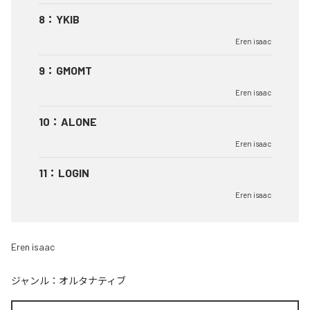
8
：
YKIB
Eren isaac
9
：
GMOMT
Eren isaac
10
：
ALONE
Eren isaac
11
：
LOGIN
Eren isaac
Eren isaac
ジャンル：
オルタナティブ