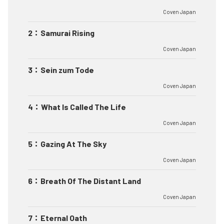
Coven Japan
2
：
Samurai Rising
Coven Japan
3
：
Sein zum Tode
Coven Japan
4
：
What Is Called The Life
Coven Japan
5
：
Gazing At The Sky
Coven Japan
6
：
Breath Of The Distant Land
Coven Japan
7
：
Eternal Oath