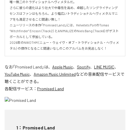
唯一無二のトラディショナルヘヴィメタルだ。

さらに彼らの進化はより壮大で中毒性を高め、卓越したソングライティング
センスはファンはもちろん、より幅広いトラディショナルヘヴィメタルマニ
アをも満足させること間違い無し！

ニューリリースの本作「Promised Land」には、Helvetets PortのTomas 
“Witchfinder” Ericson（Track2）とANIMALIZEのNiels Bang（Track6）がゲスト
ボーカルとして参加している。

2026年のNWOTHM（ニュー・ウェイヴ・オブ・トラディショナル・ヘヴィメ
タル）の傑作となること間違いなしのこのアルバムをお見逃しなく！
なお「
Promised Land
」は、
Apple Music
、
Spotify
、
LINE MUSIC
、
YouTube Music
、
Amazon Music Unlimited
などの音楽配信サービスで
聴くことができる。
各配信サービス：
Promised Land
1
：
Promised Land