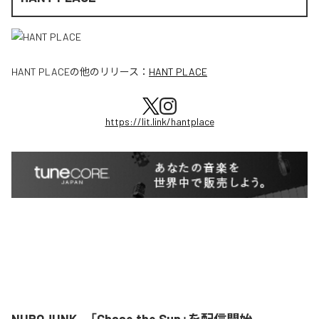
HANT PLACE
の他のリリース：
HANT PLACE
https://lit.link/hantplace
NUROJUNK、「Chase the Sun」を配信開始