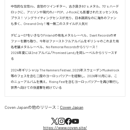
中性的な女性Vo、哀愁のツインギター、古き良き80’ｓメタル、70’ｓハード
ロックに、アニソンや現代のJ－POP、J-Rockにも影響されたエッセンスも
プラス！ ソングライティングセンスが光り、日本語詞なのに海外のファン
も多く、One and Only！唯一無二のスタイルが人気だ

デビューEPをいきなりFinlandの有名メタルレーベル、Svart Recordsのオ
ファーを勝ち取り、今年はファーストフルアルバムをギリシャのこれまた有
名老舗メタルレーベル、No Remorse Recordsからリリース！

2026年夏には2nd アルバム「Promised Land」を同レーベルからリリースす
る

2024年ギリシャUp The Hammers Festival, 2025年スウェーデンMuskelrock
等のフェスを含む二度のヨーロッパツアーを経験し、2026年10月には、こ
のニューアルバムを携え、Rising Festを含むヨーロッパツアーを再び敢行し
世界へ向けての快進撃を続けている
Coven Japan
の他のリリース：
Coven Japan
https://www.coven.site/