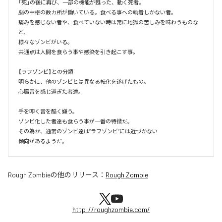
「死」の後に再び、一部の機能が甦った、動く死者。

脳の中枢の数カ所が働いている。食べる事への執着しかない者。

痛みを感じない者や、食べていない時は常に地獄の苦しみを味わうものな
ど、

様々なゾンビがいる。

共通点は人間を食らう事や感染を引き起こす事。

【ラフゾンビ】との分類

明らかに、他のゾンビとは異なる転化を遂げたもの。

心臓音を感じ過ぎた者達。

手を叩く音を酷く嫌う。

ゾンビ化した者達も食らう事が一番の特徴だ。

その為か、通常のゾンビ達は”ラフゾンビ”には近づかない

傾向があるようだ。
Rough Zombie
の他のリリース：
Rough Zombie
http://roughzombie.com/