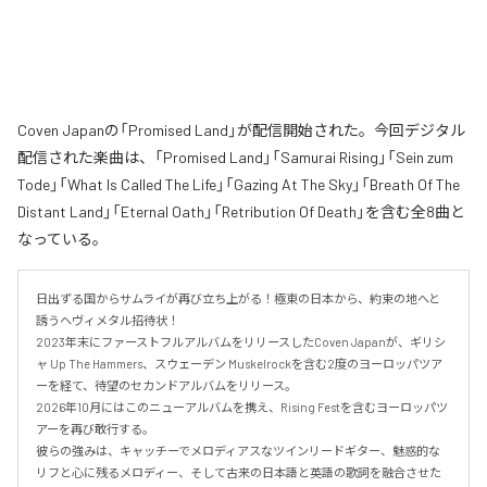
Coven Japanの「Promised Land」が配信開始された。今回デジタル
配信された楽曲は、「Promised Land」「Samurai Rising」「Sein zum
Tode」「What Is Called The Life」「Gazing At The Sky」「Breath Of The
Distant Land」「Eternal Oath」「Retribution Of Death」を含む全8曲と
なっている。
日出ずる国からサムライが再び立ち上がる！極東の日本から、約束の地へと
誘うヘヴィメタル招待状！

2023年末にファーストフルアルバムをリリースしたCoven Japanが、ギリシ
ャ Up The Hammers、スウェーデン Muskelrockを含む2度のヨーロッパツア
ーを経て、待望のセカンドアルバムをリリース。

2026年10月にはこのニューアルバムを携え、Rising Festを含むヨーロッパツ
アーを再び敢行する。

彼らの強みは、キャッチーでメロディアスなツインリードギター、魅惑的な
リフと心に残るメロディー、そして古来の日本語と英語の歌詞を融合させた