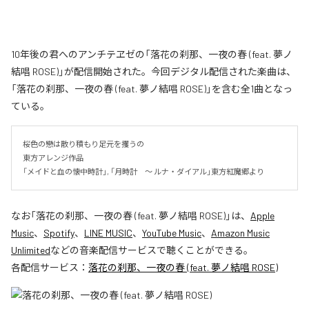
10年後の君へのアンチテヱゼの「落花の刹那、一夜の春 (feat. 夢ノ
結唱 ROSE)」が配信開始された。今回デジタル配信された楽曲は、
「落花の刹那、一夜の春 (feat. 夢ノ結唱 ROSE)」を含む全1曲となっ
ている。
桜色の戀は散り積もり足元を攫うの

東方アレンジ作品

「メイドと血の懐中時計」, 「月時計　～ ルナ・ダイアル」東方紅魔郷より
なお「
落花の刹那、一夜の春 (feat. 夢ノ結唱 ROSE)
」は、
Apple
Music
、
Spotify
、
LINE MUSIC
、
YouTube Music
、
Amazon Music
Unlimited
などの音楽配信サービスで聴くことができる。
各配信サービス：
落花の刹那、一夜の春 (feat. 夢ノ結唱 ROSE)