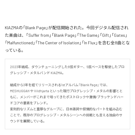
KIAZMAの「Blank Page」が配信開始された。今回デジタル配信され
た楽曲は、「Suffer from」「Blank Page」「The Game」「Gift」「Gates」
「Malfunctioned」「The Center of Isolation」「In Flux」を含む全8曲とな
っている。
2023年結成、ダウンチューニングした8弦ギター、5弦ベースを駆使したプロ
グレッシブ・メタルバンド KIAZMA。

結成から3年を経てリリースされる1stアルバム『Blank Page』では、
MESHUGGAH や Vildhjarta といった現行プログレッシブ・メタルの影響とと
もに、メンバーがこれまで培ってきたポストロックや激情/ブラッケンドハー
ドコアの要素をブレンド。

変則的なリズムと重厚なグルーブに、日本語詞や叙情的なパートを組み込む
ことで、既存のプログレッシブ・メタルシーンへの挑戦とも言える独自のサ
ウンドを展開している。