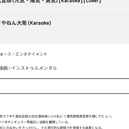
音頭 (元気・陽気・勇気) [Karaoke] [Cover]
やねん大阪 (Karaoke)
ォース・エンタテイメント
謡曲
/
インストゥルメンタル
カラオケ選抜全国大会(応募総数4,328名)にて優秀歌唱賞受賞を機にデビュー。

ラジオのレギュラー等幅広い活動を展開している。

平氏との出会いをきっかけに、その潜在的な歌唱力を発揮する結果となる。
