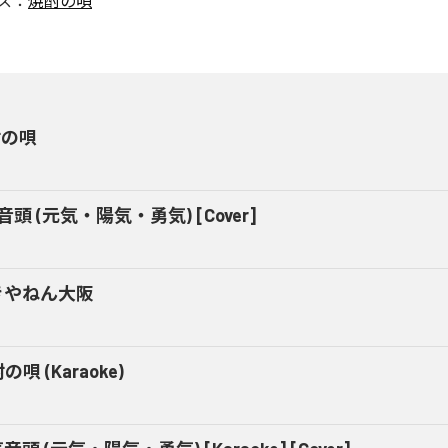
ス：
焼酎の唄
酎の唄
音頭 (元気・陽気・勇気) [Cover]
きやねん大阪
の唄 (Karaoke)