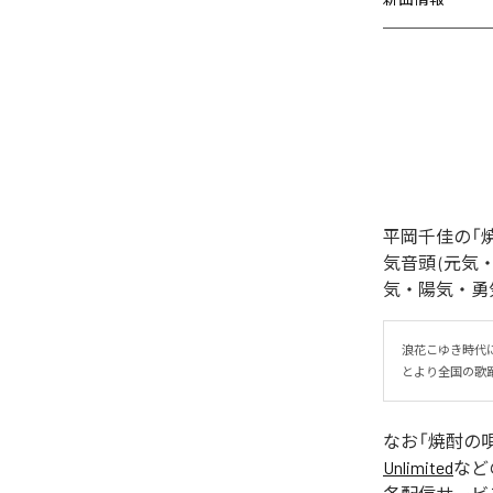
平岡千佳の「
気音頭 (元気・
気・陽気・勇気) 
浪花こゆき時代
とより全国の歌
なお「
焼酎の
Unlimited
など