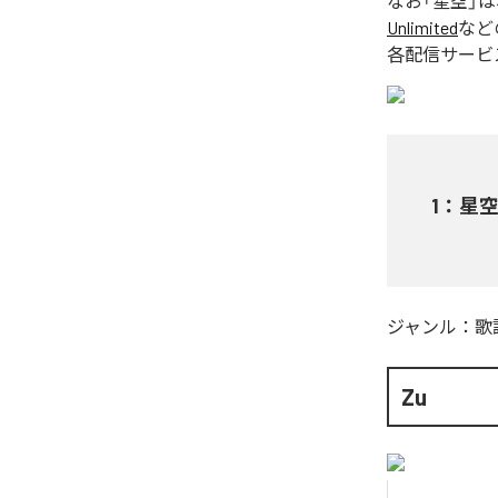
なお「
星空
」
Unlimited
など
各配信サービ
1
：
星
ジャンル：
歌
Zu