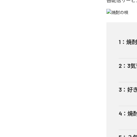
各配信サービ
1
：
焼
2
：
3気
3
：
好
4
：
焼酎