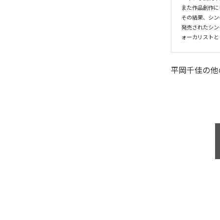
また作品創作に
その結果、シン
発売されたシン
ォーカリストと
平岡千佳
の他