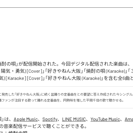
焼酎の唄」が配信開始された。今回デジタル配信された楽曲は、「
陽気・勇気) [Cover]」「好きやねん大阪」「焼酎の唄 (Karaoke)」「
[Karaoke] [Cover]」「好きやねん大阪 (Karaoke)」を含む
に発売した「好きやねん大阪」に続く盆踊りの定番曲をとの要望に答え作成された今シングル
踊ファンが注目する歌って踊れる定番曲を、円熟味を増した平岡千佳の歌で聴かせる。
唄
」は、
Apple Music
、
Spotify
、
LINE MUSIC
、
YouTube Music
、
Ama
の音楽配信サービスで聴くことができる。