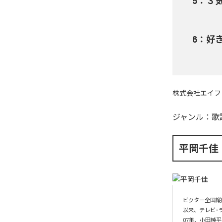
5
：
３気
6
：
好き
株式会社エイフ
ジャンル：
歌
平岡千佳
ビクター全国縦断
以来、テレビ･
07年、小田純