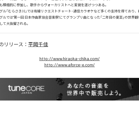
も積極的に参加し、歌手からヴォーカリストへと変貌を遂げつつある。

グル「むらさき川」では有線リクエストチャート･通信カラオケなど多くの支持を得ており、続
グルでは"第一回 日本作曲家協会音楽祭"にてグランプリ曲となった「二年目の夏至」の世界
して大抜擢される。
のリリース：
平岡千佳
http://www.hiraoka-chika.com/
http://www.aforce-e.com/