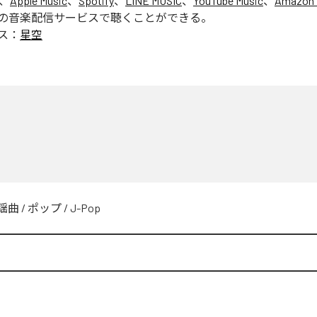
は、
Apple Music
、
Spotify
、
LINE MUSIC
、
YouTube Music
、
Amazon 
の音楽配信サービスで聴くことができる。
ス：
星空
空
謡曲
/
ポップ
/
J-Pop