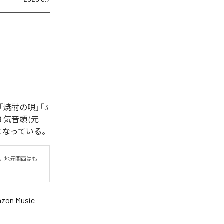
焼酎の唄」「3
３気音頭 (元
全6曲となっている。
。地元関西はも
zon Music