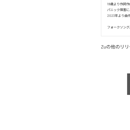
19歳より作詞作
パニック障害に
2023年より曲
Zu
の他のリリ