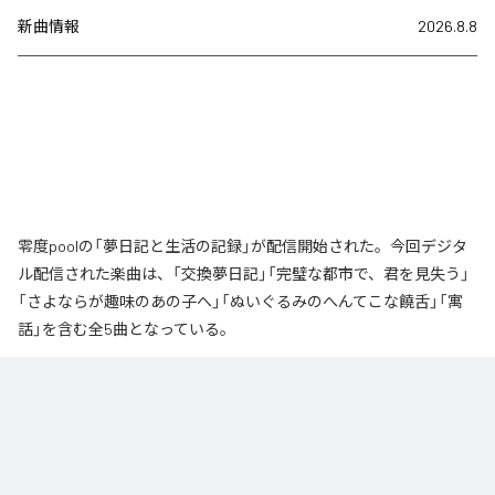
新曲情報
2026.8.8
零度poolの「夢日記と生活の記録」が配信開始された。今回デジタ
ル配信された楽曲は、「交換夢日記」「完璧な都市で、君を見失う」
「さよならが趣味のあの子へ」「ぬいぐるみのへんてこな饒舌」「寓
話」を含む全5曲となっている。
なお「
夢日記と生活の記録
」は、
Apple Music
、
Spotify
、
LINE
MUSIC
、
YouTube Music
、
Amazon Music Unlimited
などの音楽配信サ
ービスで聴くことができる。
各配信サービス：
夢日記と生活の記録