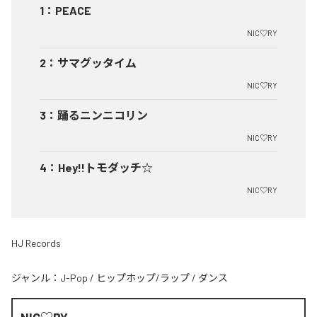
1
：
PEACE
NIC♡RY
2
：
サマグッタイム
NIC♡RY
3
：
踊るニンニコリン
NIC♡RY
4
：
Hey!!トモダッチ☆
NIC♡RY
HJ Records
ジャンル：
J-Pop
/
ヒップホップ/ラップ
/
ダンス