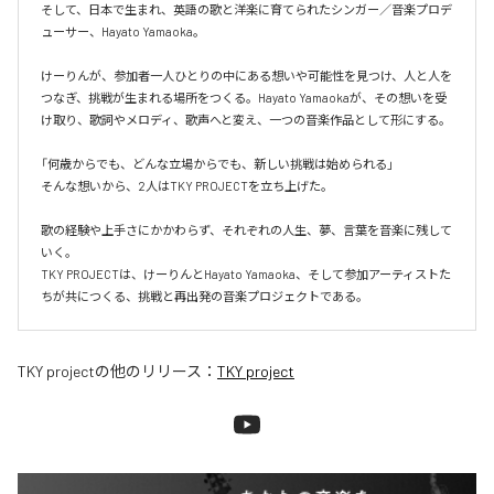
そして、日本で生まれ、英語の歌と洋楽に育てられたシンガー／音楽プロデ
ューサー、Hayato Yamaoka。

けーりんが、参加者一人ひとりの中にある想いや可能性を見つけ、人と人を
つなぎ、挑戦が生まれる場所をつくる。Hayato Yamaokaが、その想いを受
け取り、歌詞やメロディ、歌声へと変え、一つの音楽作品として形にする。

「何歳からでも、どんな立場からでも、新しい挑戦は始められる」

そんな想いから、2人はTKY PROJECTを立ち上げた。

歌の経験や上手さにかかわらず、それぞれの人生、夢、言葉を音楽に残して
いく。

TKY PROJECTは、けーりんとHayato Yamaoka、そして参加アーティストた
ちが共につくる、挑戦と再出発の音楽プロジェクトである。
TKY project
の他のリリース：
TKY project