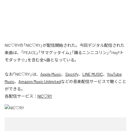
NIC♡RYの「NIC♡RY」が配信開始された。今回デジタル配信された
楽曲は、「PEACE」「サマグッタイム」「踊るニンニコリン」「Hey!!ト
モダッチ☆」を含む全4曲となっている。
なお「
NIC♡RY
」は、
Apple Music
、
Spotify
、
LINE MUSIC
、
YouTube
Music
、
Amazon Music Unlimited
などの音楽配信サービスで聴くこと
ができる。
各配信サービス：
NIC♡RY