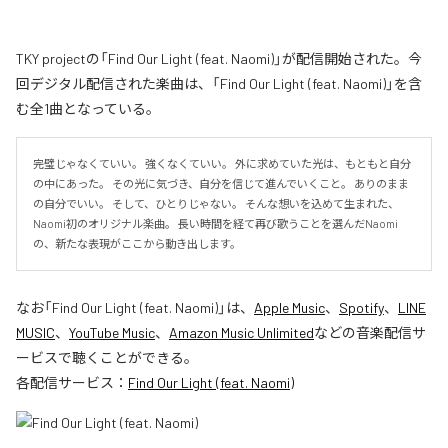
TKY projectの「Find Our Light (feat. Naomi)」が配信開始された。今
回デジタル配信された楽曲は、「Find Our Light (feat. Naomi)」を含
む全1曲となっている。
完璧じゃなくていい。 強くなくていい。 外に求めていた光は、もともと自分
の中にあった。 その光に気づき、自分を信じて進んでいくこと。 ありのまま
の自分でいい。 そして、ひとりじゃない。 そんな想いを込めて生まれた、
Naomi初のオリジナル楽曲。 長い時間を経て再び歌うことを選んだNaomi
の、新たな表現がここから動き出します。
なお「
Find Our Light (feat. Naomi)
」は、
Apple Music
、
Spotify
、
LINE
MUSIC
、
YouTube Music
、
Amazon Music Unlimited
などの音楽配信サ
ービスで聴くことができる。
各配信サービス：
Find Our Light (feat. Naomi)