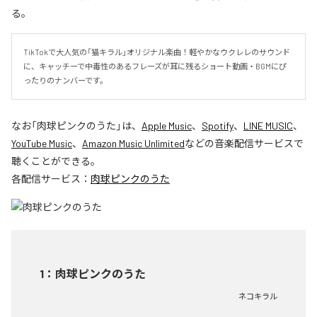
る。
TikTokで大人気の「猫キラル」オリジナル楽曲！軽やかなウクレレのサウンド
に、キャッチーで中毒性のあるフレーズが耳に残るショート動画・BGMにぴ
ったりのナンバーです。
なお「
肉球ピンクのうた
」は、
Apple Music
、
Spotify
、
LINE MUSIC
、
YouTube Music
、
Amazon Music Unlimited
などの音楽配信サービスで
聴くことができる。
各配信サービス：
肉球ピンクのうた
1
：
肉球ピンクのうた
ネコキラル