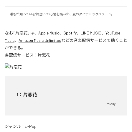
誰もが知っている"片想い”の心情を描いた、夏のダイナミックバラード。
なお「
片恋花
」は、
Apple Music
、
Spotify
、
LINE MUSIC
、
YouTube
Music
、
Amazon Music Unlimited
などの音楽配信サービスで聴くこと
ができる。
各配信サービス：
片恋花
1
：
片恋花
miolly
ジャンル：
J-Pop