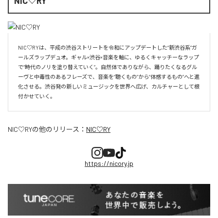
NIC♡RY
NIC♡RYは、平成の渋谷ストリートを令和にアップデートした“新渋谷系”ガ
ールズラップデュオ。ギャル×渋谷×音楽を軸に、ゆるくキャッチーなラップ
で“時代のノリを塗り替えていく”。自然体でありながら、踊りたくなるグル
ーヴと中毒性のあるフレーズで、音楽を“聴くもの”から“体感するもの”へと進
化させる。渋谷発の新しいミュージックを世界へ広げ、カルチャーとして根
付かせていく。
NIC♡RY
の他のリリース：
NIC♡RY
https://nicory.jp