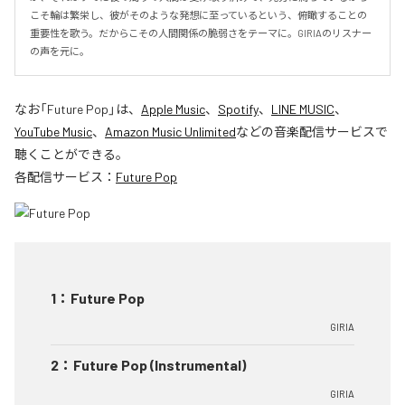
こそ輪は繁栄し、彼がそのような発想に至っているという、俯瞰することの
重要性を歌う。だからこその人間関係の脆弱さをテーマに。GIRIAのリスナー
の声を元に。
なお「
Future Pop
」は、
Apple Music
、
Spotify
、
LINE MUSIC
、
YouTube Music
、
Amazon Music Unlimited
などの音楽配信サービスで
聴くことができる。
各配信サービス：
Future Pop
1
：
Future Pop
GIRIA
2
：
Future Pop (Instrumental)
GIRIA