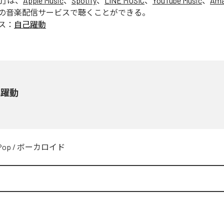
動
」は、
Apple Music
、
Spotify
、
LINE MUSIC
、
YouTube Music
、
Ama
の音楽配信サービスで聴くことができる。
ス：
自己躍動
己躍動
Pop
/
ボーカロイド