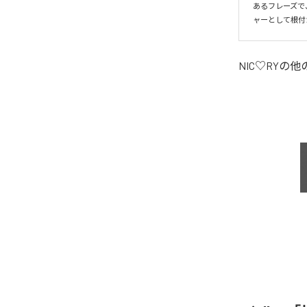
あるフレーズで
ャーとして根付
NIC♡RY
の他