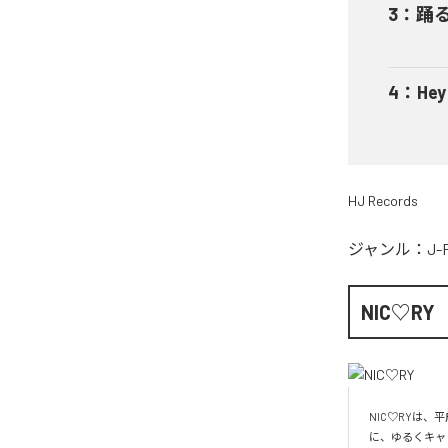
3
：
踊
4
：
He
HJ Records
ジャンル：
J-
NIC♡RY
NIC♡RYは
に、ゆるくキャ