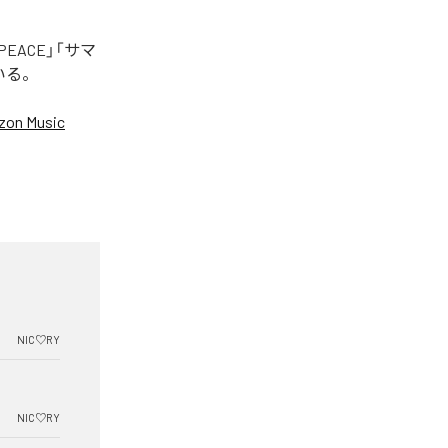
EACE」「サマ
いる。
on Music
NIC♡RY
NIC♡RY