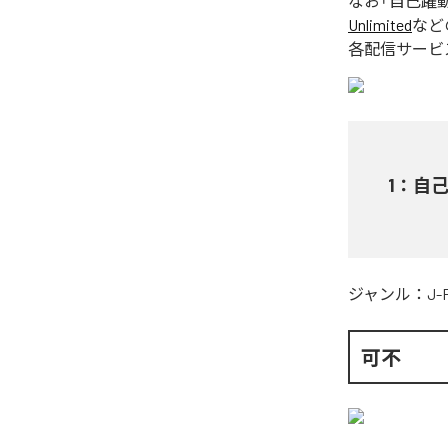
なお「
自己躍
Unlimited
など
各配信サービ
1
：
自
ジャンル：
J-
可不