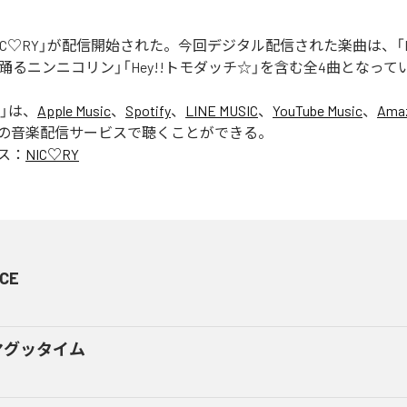
「NIC♡RY」が配信開始された。今回デジタル配信された楽曲は、「P
踊るニンニコリン」「Hey!!トモダッチ☆」を含む全4曲となって
」は、
Apple Music
、
Spotify
、
LINE MUSIC
、
YouTube Music
、
Amaz
の音楽配信サービスで聴くことができる。
ス：
NIC♡RY
CE
マグッタイム