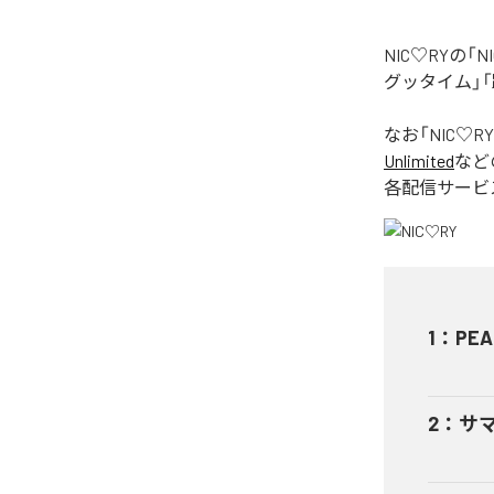
NIC♡RYの
グッタイム」「
なお「
NIC♡RY
Unlimited
など
各配信サービ
1
：
PEA
2
：
サ