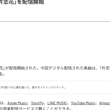
、「片恋花」を配信開始
「片恋花」が配信開始された。今回デジタル配信された楽曲は、「片恋
る。
る"片想い”の心情を描いた、夏のダイナミックバラード。
」は、
Apple Music
、
Spotify
、
LINE MUSIC
、
YouTube Music
、
Amazo
の音楽配信サービスで聴くことができる。