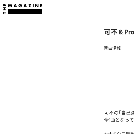
可不 & P
新曲情報
可不の「自己
全1曲となっ