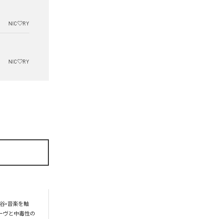
NIC♡RY
NIC♡RY
谷×音楽を軸
ーヴと中毒性の