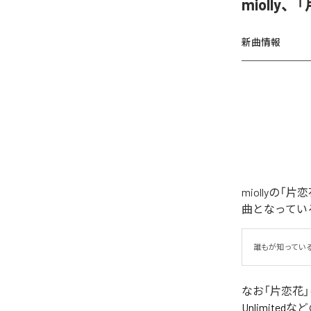
miolly
新曲情報
miollyの
曲となってい
誰もが知ってい
なお「
片恋花
Unlimited
など