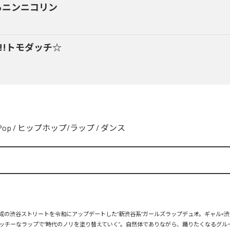
るニンニコリン
y!!トモダッチ☆
Pop
/
ヒップホップ/ラップ
/
ダンス
、平成の渋谷ストリートを令和にアップデートした“新渋谷系”ガールズラップデュオ。ギャル×渋
ッチーなラップで“時代のノリを塗り替えていく”。自然体でありながら、踊りたくなるグル