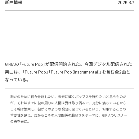
新曲情報
2026.8.7
GIRIAの「Future Pop」が配信開始された。今回デジタル配信された
楽曲は、「Future Pop」「Future Pop (Instrumental)」を含む全2曲と
なっている。
誰かのために何かを施したい、未来に輝くポップスを贈りたいと思うものだ
が、それはすでに彼の周りの人間は受け取り済みで、充分に満ちているから
こそ輪は繁栄し、彼がそのような発想に至っているという、俯瞰することの
重要性を歌う。だからこその人間関係の脆弱さをテーマに。GIRIAのリスナー
の声を元に。