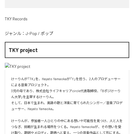
TKY Records
ジャンル：
J-Pop
/
ポップ
TKY project
けーりんが「TK」を、Hayato Yamaokaが「Y」を担う、2人のプロデューサー
による音楽プロジェクト。

3児の母であり、株式会社ライフキャリアcircle代表取締役、「Bポジけーり
ん大学」を主宰するけーりん。

そして、日本で生まれ、英語の歌と洋楽に育てられたシンガー／音楽プロデ
ューサー、Hayato Yamaoka。

けーりんが、参加者一人ひとりの中にある想いや可能性を見つけ、人と人を
つなぎ、挑戦が生まれる場所をつくる。Hayato Yamaokaが、その想いを受
け取り、歌詞やメロディ、歌声へと変え、一つの音楽作品として形にする。
