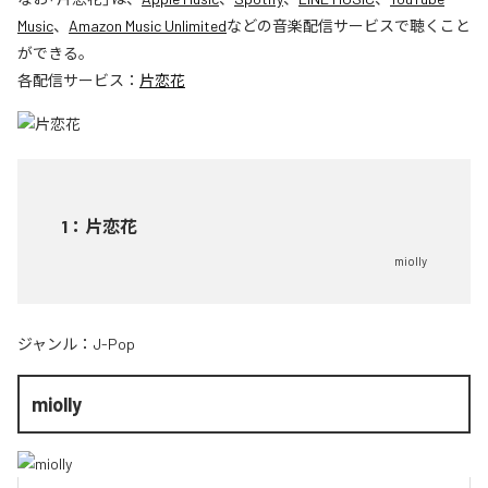
Music
、
Amazon Music Unlimited
などの音楽配信サービスで聴くこと
ができる。
各配信サービス：
片恋花
1
：
片恋花
miolly
ジャンル：
J-Pop
miolly