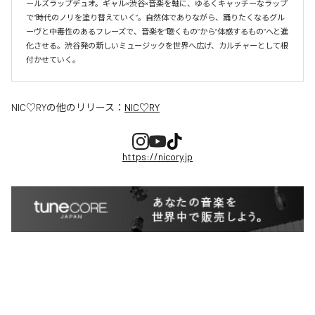
ールズラップデュオ。ギャル×渋谷×音楽を軸に、ゆるくキャッチーなラップ
で“時代のノリを塗り替えていく”。自然体でありながら、踊りたくなるグル
ーヴと中毒性のあるフレーズで、音楽を“聴くもの”から“体感するもの”へと進
化させる。渋谷発の新しいミュージックを世界へ広げ、カルチャーとして根
付かせていく。
NIC♡RY
の他のリリース：
NIC♡RY
https://nicory.jp