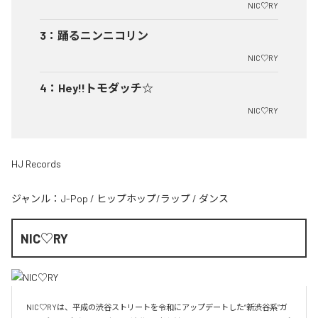
NIC♡RY
3
：
踊るニンニコリン
NIC♡RY
4
：
Hey!!トモダッチ☆
NIC♡RY
HJ Records
ジャンル：
J-Pop
/
ヒップホップ/ラップ
/
ダンス
NIC♡RY
NIC♡RYは、平成の渋谷ストリートを令和にアップデートした“新渋谷系”ガ