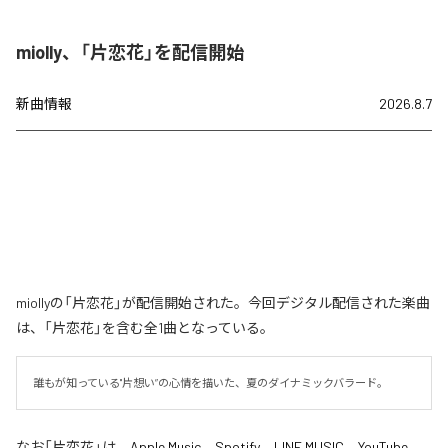
miolly、「片恋花」を配信開始
新曲情報
2026.8.7
miollyの「片恋花」が配信開始された。今回デジタル配信された楽曲
は、「片恋花」を含む全1曲となっている。
誰もが知っている"片想い”の心情を描いた、夏のダイナミックバラード。
なお「
片恋花
」は、
Apple Music
、
Spotify
、
LINE MUSIC
、
YouTube