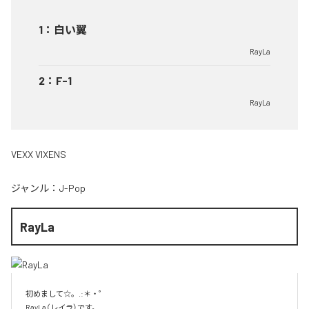
1
：
白い翼
RayLa
2
：
F-1
RayLa
VEXX VIXENS
ジャンル：
J-Pop
RayLa
初めまして☆。.:＊・゜

RayLa（レイラ）です。
