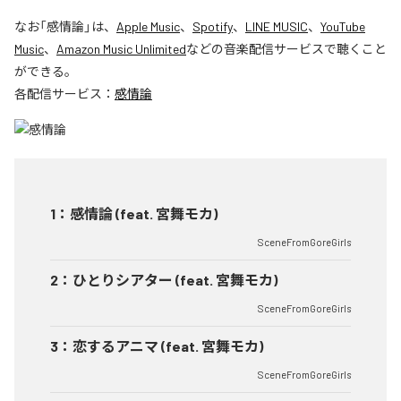
なお「
感情論
」は、
Apple Music
、
Spotify
、
LINE MUSIC
、
YouTube
Music
、
Amazon Music Unlimited
などの音楽配信サービスで聴くこと
ができる。
各配信サービス：
感情論
1
：
感情論 (feat. 宮舞モカ)
SceneFromGoreGirls
2
：
ひとりシアター (feat. 宮舞モカ)
SceneFromGoreGirls
3
：
恋するアニマ (feat. 宮舞モカ)
SceneFromGoreGirls