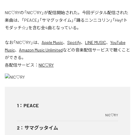
NIC♡RYの「NIC♡RY」が配信開始された。今回デジタル配信された
楽曲は、「PEACE」「サマグッタイム」「踊るニンニコリン」「Hey!!ト
モダッチ☆」を含む全4曲となっている。
なお「
NIC♡RY
」は、
Apple Music
、
Spotify
、
LINE MUSIC
、
YouTube
Music
、
Amazon Music Unlimited
などの音楽配信サービスで聴くこと
ができる。
各配信サービス：
NIC♡RY
1
：
PEACE
NIC♡RY
2
：
サマグッタイム