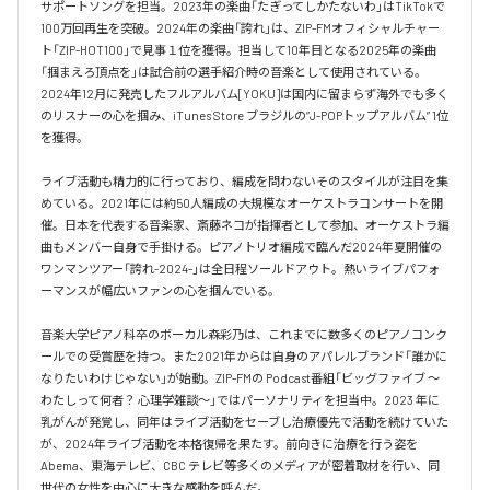
サポートソングを担当。2023年の楽曲「たぎってしかたないわ」はTikTokで
100万回再生を突破。2024年の楽曲「誇れ」は、ZIP-FMオフィシャルチャー
ト「ZIP-HOT100」で見事１位を獲得。担当して10年目となる2025年の楽曲
「掴まえろ頂点を」は試合前の選手紹介時の音楽として使用されている。

2024年12月に発売したフルアルバム[YOKU]は国内に留まらず海外でも多く
のリスナーの心を掴み、iTunes Store ブラジルの”J-POPトップアルバム” 1位
を獲得。

ライブ活動も精力的に行っており、編成を問わないそのスタイルが注目を集
めている。2021年には約50人編成の大規模なオーケストラコンサートを開
催。日本を代表する音楽家、斎藤ネコが指揮者として参加、オーケストラ編
曲もメンバー自身で手掛ける。ピアノトリオ編成で臨んだ2024年夏開催の
ワンマンツアー「誇れ-2024-」は全日程ソールドアウト。熱いライブパフォ
ーマンスが幅広いファンの心を掴んでいる。

音楽大学ピアノ科卒のボーカル森彩乃は、これまでに数多くのピアノコンク
ールでの受賞歴を持つ。また2021年からは自身のアパレルブランド「誰かに
なりたいわけじゃない」が始動。ZIP-FMの Podcast番組「ビッグファイブ 〜
わたしって何者？ 心理学雑談〜」ではパーソナリティを担当中。2023 年に
乳がんが発覚し、同年はライブ活動をセーブし治療優先で活動を続けていた
が、2024年ライブ活動を本格復帰を果たす。前向きに治療を行う姿を
Abema、東海テレビ、CBC テレビ等多くのメディアが密着取材を行い、同
世代の女性を中心に大きな感動を呼んだ。
