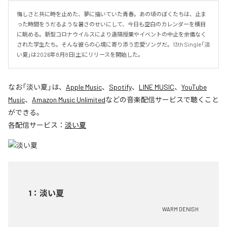
悔しさと共に時を止めた、夢に描いていた青春。あの頃のぼくたちは、止ま
った時間をうだるような暑さのせいにして、今日も空白のカレンダーを横目
に眺める。新型コロナウイルスにより遠隔授業やイベントの中止を余儀なく
された学生たち。そんな彼らの心境に寄り添う恋愛ソングだ。13th Single「淡
い夏」は2026年8月8日(土)にリリースを開始した。
なお「
淡い夏
」は、
Apple Music
、
Spotify
、
LINE MUSIC
、
YouTube
Music
、
Amazon Music Unlimited
などの音楽配信サービスで聴くこと
ができる。
各配信サービス：
淡い夏
1
：
淡い夏
WARM DENISH