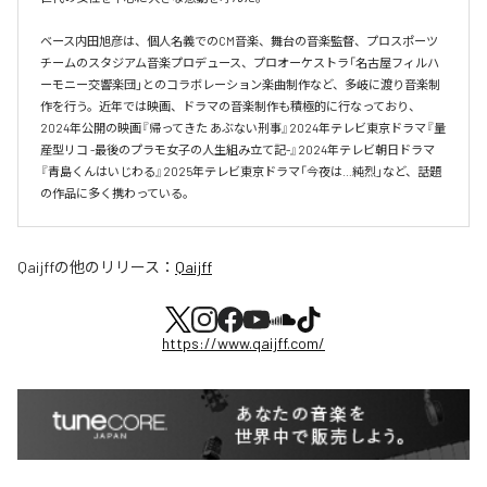
ベース内田旭彦は、個人名義でのCM音楽、舞台の音楽監督、プロスポーツ
チームのスタジアム音楽プロデュース、プロオーケストラ「名古屋フィルハ
ーモニー交響楽団」とのコラボレーション楽曲制作など、多岐に渡り音楽制
作を行う。近年では映画、ドラマの音楽制作も積極的に行なっており、
2024年公開の映画『帰ってきた あぶない刑事』2024年テレビ東京ドラマ『量
産型リコ -最後のプラモ女子の人生組み立て記-』2024年テレビ朝日ドラマ
『青島くんはいじわる』2025年テレビ東京ドラマ「今夜は…純烈」など、話題
の作品に多く携わっている。
Qaijff
の他のリリース：
Qaijff
https://www.qaijff.com/