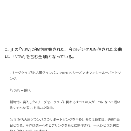
Qaijffの「VOW」が配信開始された。今回デジタル配信された楽曲
は、「VOW」を含む全1曲となっている。
Jリーグクラブ「名古屋グランパス」2026-27シーズン オフィシャルサポートソ
ング。

「VOW」＝誓い。

新時代に突入したJリーグを、クラブに関わるすべての人が一つになって戦い
抜く――そんな"誓い"を描いた楽曲。

Qaijffが名古屋グランパスのサポートソングを手掛けるのは10年目、通算11曲
目となる。今作は選手へのヒアリングをもとに制作され、一人ひとりが胸に