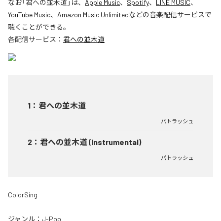
なお「
君への並木道
」は、
Apple Music
、
Spotify
、
LINE MUSIC
、
YouTube Music
、
Amazon Music Unlimited
などの音楽配信サービスで
聴くことができる。
各配信サービス：
君への並木道
1
：
君への並木道
パトラッシュ
2
：
君への並木道 (Instrumental)
パトラッシュ
ColorSing
ジャンル：
J-Pop