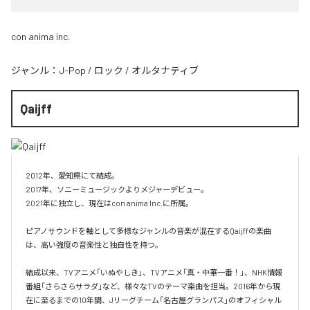
con anima inc.
ジャンル：
J-Pop
/
ロック
/
オルタナティブ
Qaijff
2012年、愛知県にて結成。

2017年、ソニーミュージックよりメジャーデビュー。

2021年に独立し、現在はcon anima Inc.に所属。

ピアノサウンドを軸として多様なジャンルの音楽が混在するQaijffの楽曲
は、高い強度の音楽性と独自性を持つ。

結成以来、TVアニメ「いぬやしき」、TVアニメ「真・中華一番！」、NHK情報
番組「さらさらサラダ」など、様々なTVのテーマ楽曲を担当。2016年から現
在に至るまでの10年間、Jリーグチーム「名古屋グランパス」のオフィシャル