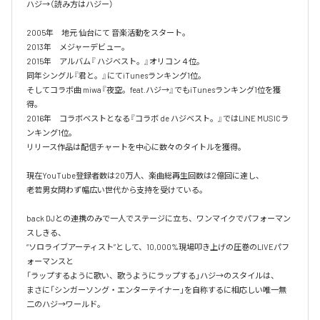
ハジ→（読み方はハジー）

2005年　地元 仙台にて 音楽活動をスタート。

2013年　メジャーデビュー。

2015年　アルバム『 ハジベスト。』オリコン４位。

同年シングル『君と。』にてiTunesランキング1位。

そしてコラボ曲 miwa『夜空。feat.ハジ→』でもiTunesランキング1位を獲
得。

2016年　コラボベストとなる『コラボ de ハジベスト。』ではLINE MUSICラ
ンキング1位。

リリース作品は配信チャートを中心に数々のタイトルを獲得。

現在YouTube登録者数は20万人、楽曲総再生回数は2億回に達し、

老若男女問わず幅広い世代から支持を受けている。 

back DJとの連携のみで一人でステージに立ち、ワンマイクでパフォーマン
スしきる、

“ソロライブアーティスト”として、10,000%現場叩き上げの圧巻のLIVEパフ
ォーマンスと

「ラップするように歌い、歌うようにラップする」ハジ→のスタイルは、

まさに「シンガーソング・エンターテイナー」を自称するに相応しい唯一無
二のハジ→ワールド。
