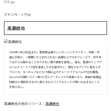
TTT inc
ジャンル：
J-Pop
高瀬統也
1996年11月26日生まれ。愛知県出身のシンガーソングライター。作詞・作
曲も手掛け、一度聞いたら忘れられない高瀬ならではのフレーズで、形があ
りながらも触れることのできない愛の感覚を表現し、操る。香港のトップア
ルバムチャートで3冠を達成したのを皮切りに、現在ではアジアに留まらず
アメリカ、ヨーロッパなど80カ国以上のチャートでアルバムが1位を獲得。
Spotifyの月間リスナー数100万人アーティストの常連となり、楽曲の総再生
回数は30億回をはるかに超えるなどバイラルヒットの勢いは止まるところ
を知らない。
高瀬統也
の他のリリース：
高瀬統也