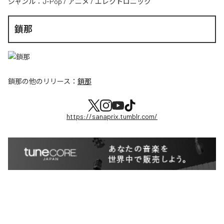
ジャンル：
J-Pop
/
アニメ
/
エレクトロニック
鎖那
鎖那
の他のリリース：
鎖那
https://sanaprix.tumblr.com/