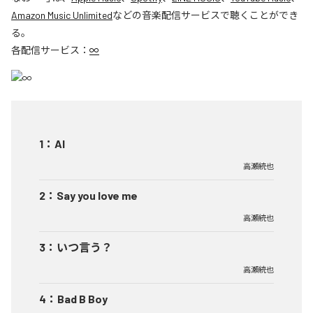
Amazon Music Unlimited
などの音楽配信サービスで聴くことができ
る。
各配信サービス：
∞
1
：
AI
高瀬統也
2
：
Say you love me
高瀬統也
3
：
いつ言う？
高瀬統也
4
：
Bad B Boy