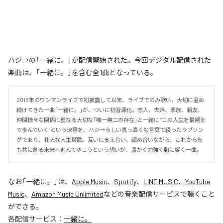
ハジ→の「一緒に。」が配信開始された。今回デジタル配信された
楽曲は、「一緒に。」を含む全1曲となっている。
2018年のワンマンライブで初披露して以来、ライブでのみ歌い、大切に温め
続けてきた一曲「一緒に。」が、ついに初音源化。恋人、夫婦、家族、親友、
仲間――様々な関係に重なる大切な「唯一無二の存在」と一緒に “この人生を最期ま
で歩んでいく”という決意を、ハジ→らしい真っ直ぐな言葉で綴ったラブソン
グであり、壮大な人生賛歌。互いに支え合い、認め合いながら、これから先
も共に創る未来へ進んでゆこうという想いが、温かく力強く胸に響く一曲。
なお「
一緒に。
」は、
Apple Music
、
Spotify
、
LINE MUSIC
、
YouTube
Music
、
Amazon Music Unlimited
などの音楽配信サービスで聴くこと
ができる。
各配信サービス：
一緒に。