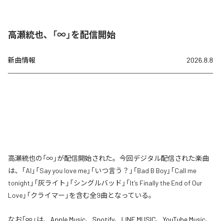
高瀬統也、「∞」を配信開始
新曲情報
2026.8.8
高瀬統也の「∞」が配信開始された。今回デジタル配信された楽曲
は、「AI」「Say you love me」「いつ言う？」「Bad B Boy」「Call me
tonight」「灰ライト」「シングルバッド」「It’s Finally the End of Our
Love」「クライマー」を含む全9曲となっている。
なお「
∞
」は、
Apple Music
、
Spotify
、
LINE MUSIC
、
YouTube Music
、