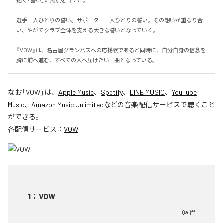
抱く「誓い」に焦点を当てた。

選手一人ひとりの誓い。サポーター一人ひとりの誓い。その想いが重なり合
い、やがてクラブ全体を支える大きな誓いとなっていく。

『VOW』は、名古屋グランパスへの応援歌であると同時に、自分自身の信念を
胸に前へ進む、すべての人へ届けたい一曲となっている。
なお「
VOW
」は、
Apple Music
、
Spotify
、
LINE MUSIC
、
YouTube
Music
、
Amazon Music Unlimited
などの音楽配信サービスで聴くこと
ができる。
各配信サービス：
VOW
1
：
VOW
Qaijff