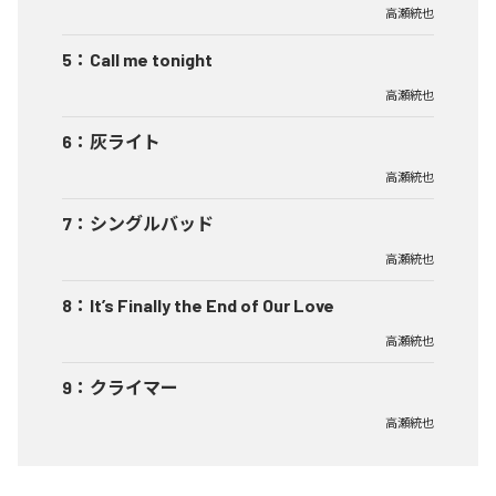
高瀬統也
5
：
Call me tonight
高瀬統也
6
：
灰ライト
高瀬統也
7
：
シングルバッド
高瀬統也
8
：
It’s Finally the End of Our Love
高瀬統也
9
：
クライマー
高瀬統也