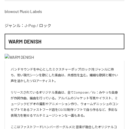
blowout Music Labels
ジャンル：
J-Pop
/
ロック
WARM DENISH
バンドサウンドを中心としたミクスチャーポップ(ロック)をジャンルに持
ち、若い現代シーンを歌にした楽曲は、共感性を生む。繊細な歌詞と暖かい
声を活かしたソロアーティスト。

リリースされているオリジナル楽曲は、全てComposer／Vo：みやっち自身
が作詞作曲、編曲を行っている。アルバムのジャケット写真やイラスト、ミ
ュージックビデオの撮影やアニメーション作り、ウォームデニッシュのコン
セプトであるファストフード店をCG/3D制作ソフトで自ら作るなど、多彩な
表現力を魅せるマルチミュージシャンな一面もある。

ここはファストフード(ハンバーガーグルメ)と音楽が融合したオリジナルコ