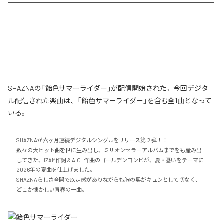
SHAZNAの「飴色サマーライダー」が配信開始された。今回デジタ
ル配信された楽曲は、「飴色サマーライダー」を含む全1曲となって
いる。
SHAZNAが六ヶ月連続デジタルシングルをリリース第２弾！！

数々の大ヒット曲を世に生み出し、ミリオンセラーアルバムまでをも産み出
してきた、IZAM作詞 & A.O.I作曲のゴールデンコンビが、夏・憂いをテーマに
2026年の夏曲を仕上げました。

SHAZNAらしさ全開で疾走感がありながらも胸の奥がキュンとして切なく、
どこか懐かしい青春の一曲。