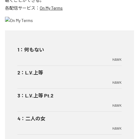
聴くことができる。
各配信サービス：
On My Terms
1
：
何もない
HAWK
2
：
L.V.上等
HAWK
3
：
L.V.上等 Pt.2
HAWK
4
：
二人の女
HAWK