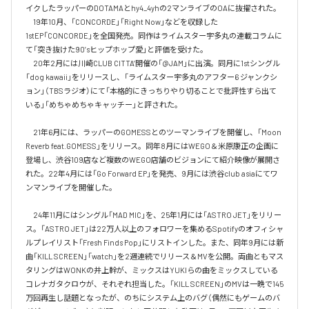
イクしたラッパーのDOTAMAとhy4_4yhの2マンライブのOAに抜擢された。

　19年10月、「CONCORDE」「Right Now」などを収録した
1stEP「CONCORDE」を全国発売。同作はライムスター宇多丸の連載コラムに
て「突き抜けた90’sヒップホップ愛」と評価を受けた。

　20年2月には川崎CLUB CITTA’開催の「@JAM」に出演。同月に1stシングル
「dog kawaii」をリリースし、「ライムスター宇多丸のアフター6 ジャンクシ
ョン」（TBSラジオ）にて「本格的にきっちりやり切ることで批評性すら出て
いる」「めちゃめちゃキャッチー」と評された。

　21年6月には、ラッパーのGOMESSとのツーマンライブを開催し、「Moon 
Reverb feat.GOMESS」をリリース。同年8月にはWEGO＆米原康正の企画に
登場し、渋谷109店など複数のWEGO店舗のビジョンにて紹介映像が展開さ
れた。22年4月には「Go Forward EP」を発売、9月には渋谷club asiaにてワ
ンマンライブを開催した。

　24年11月にはシングル「MAD MIC」を、25年1月には「ASTRO JET」をリリー
ス。「ASTRO JET」は22万人以上のフォロワーを集めるSpotifyのオフィシャ
ルプレイリスト「Fresh Finds Pop」にリストインした。また、同年9月には新
曲「KILL SCREEN」「watch」を2週連続でリリース＆MVを公開。両曲ともマス
タリングはWONKの井上幹が、ミックスはYUKIらの曲をミックスしている
コレナガタクロウが、それぞれ担当した。「KILL SCREEN」のMVは一晩で145
万回再生し話題となったが、のちにシステム上のバグ（偶然にもゲームのバ