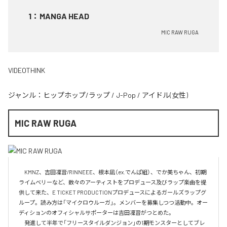
1
：
MANGA HEAD
MIC RAW RUGA
VIDEOTHINK
ジャンル：
ヒップホップ/ラップ
/
J-Pop
/
アイドル(女性)
MIC RAW RUGA
　KMNZ、吉田凜音/RINNEEE、根本凪（ex.でんぱ組）、でか美ちゃん、初期
ライムベリーなど、数々のアーティストをプロデュース及びラップ楽曲を提
供して来た、E TICKET PRODUCTIONプロデュースによるガールズラップグ
ループ。読み方は「マイクロウルーガ」。メンバーを募集しつつ活動中。オー
ディションのオフィシャルサポーターは吉田凜音がつとめた。

　発進して半年で「フリースタイルダンジョン」の1期モンスターとしてブレ