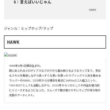
5
：
言えばいいじゃん
HAWK
ジャンル：
ヒップホップ/ラップ
HAWK
1999年5月4日横浜生まれ。

歌心あふれるメロディアスなフロウから畳み掛けるようなラップまで、多彩
なスキルを駆使しながら真っすぐな思いを歌ったラブソングで人気を集める
ラッパーのHAWK。2019年からは横浜を拠点にVeRKexと2人組ユニット、
TWO BESTとしても活動しながら、2020年からソロとしての作品を精力的
にリリースするようになった。スムーズで聴き取りやすいラップが持ち味の
気鋭のアーティスト。