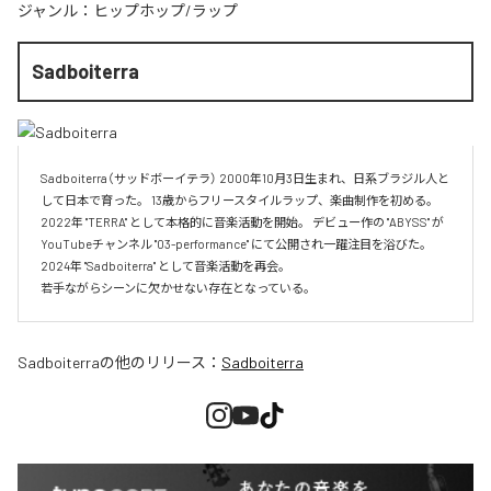
ジャンル：
ヒップホップ/ラップ
Sadboiterra
Sadboiterra（サッドボーイテラ） 2000年10月3日生まれ、日系ブラジル人と
して日本で育った。 13歳からフリースタイルラップ、楽曲制作を初める。 
2022年 "TERRA" として本格的に音楽活動を開始。 デビュー作の "ABYSS" が
YouTubeチャンネル "03-performance" にて公開され一躍注目を浴びた。 
2024年 "Sadboiterra" として音楽活動を再会。

若手ながらシーンに欠かせない存在となっている。
Sadboiterra
の他のリリース：
Sadboiterra