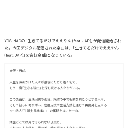
YOS-MAGの「生きてるだけでええやん (feat. JAP)」が配信開始され
た。今回デジタル配信された楽曲は、「生きてるだけでええやん
(feat. JAP)」を含む全1曲となっている。
大阪・西成。

人生を諦めかけた人々が最後にたどり着く街で、

もう一度「生きる理由」を探し続ける人たちがいる。

この楽曲は、生活困窮や孤独、絶望の中でも前を向こうとする人々、

そして彼らに寄り添い、住居支援や生活支援を通じて再出発を支える

NPO法人「生活支援機構ALL」の奮闘を描いた一曲。

綺麗ごとでは片付けられない現実と、

それでも人を信じ、手を差し伸べ続ける人たちの姿を、
