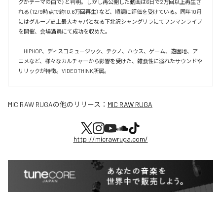
グがテーマの曲で）と判明。しかし再公開した動画は6日で2万回以上再生さ
れる（12/9時点で約10.6万回再生）など、順調に評価を受けている。同年10月
にはグループ史上最大キャパとなる下北沢シャングリラにてワンマンライブ
を開催、会場満員にて成功を収めた。

　HIPHOP、ディスコミュージック、テクノ、ハウス、ゲーム、遊園地、ア
ニメなど、様々なカルチャーから影響を受けた、雑食性に溢れたサウンドや
リリックが特徴。VIDEOTHINK所属。
MIC RAW RUGA
の他のリリース：
MIC RAW RUGA
http://micrawruga.com/