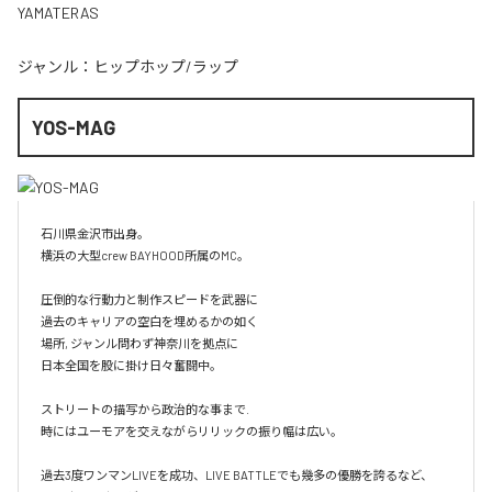
YAMATERAS
ジャンル：
ヒップホップ/ラップ
YOS-MAG
石川県金沢市出身。

横浜の大型crew BAYHOOD所属のMC。

圧倒的な行動力と制作スピードを武器に

過去のキャリアの空白を埋めるかの如く

場所, ジャンル問わず神奈川を拠点に

日本全国を股に掛け日々奮闘中。

ストリートの描写から政治的な事まで.

時にはユーモアを交えながらリリックの振り幅は広い。

過去3度ワンマンLIVEを成功、LIVE BATTLEでも幾多の優勝を誇るなど、