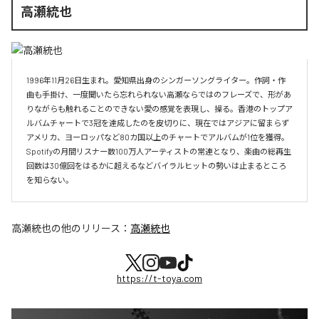
高瀬統也
1996年11月26日生まれ。愛知県出身のシンガーソングライター。作詞・作
曲も手掛け、一度聞いたら忘れられない高瀬ならではのフレーズで、形があ
りながらも触れることのできない愛の感覚を表現し、操る。香港のトップア
ルバムチャートで3冠を達成したのを皮切りに、現在ではアジアに留まらず
アメリカ、ヨーロッパなど80カ国以上のチャートでアルバムが1位を獲得。
Spotifyの月間リスナー数100万人アーティストの常連となり、楽曲の総再生
回数は30億回をはるかに超えるなどバイラルヒットの勢いは止まるところ
を知らない。
高瀬統也
の他のリリース：
高瀬統也
https://t-toya.com