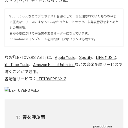
ストラ」を含む全14曲となっている。
SoundCloudなどでデモやテスト音源として一部公開されていたものの今ま
で正式なリリースにはなっていなかったレアトラック、未発表音源をまとめた
もの第三弾。

春から夏にかけて季節感のあるオーダーになっています。

pomodorosaコンプリートを目指すコアなファンは必聴です。
なお「
LEFTOVERS Vol.3
」は、
Apple Music
、
Spotify
、
LINE MUSIC
、
YouTube Music
、
Amazon Music Unlimited
などの音楽配信サービスで
聴くことができる。
各配信サービス：
LEFTOVERS Vol.3
1
：
春を呼ぶ雨
pomodorosa