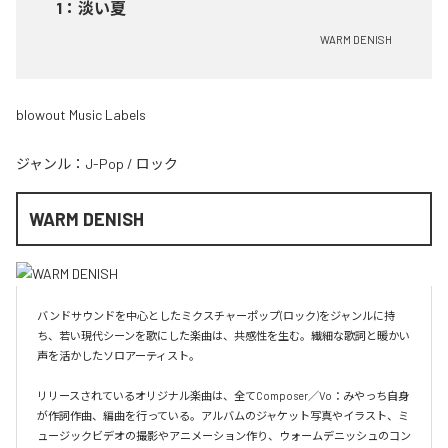
1
：
淡い夏
WARM DENISH
blowout Music Labels
ジャンル：
J-Pop
/
ロック
WARM DENISH
バンドサウンドを中心としたミクスチャーポップ(ロック)をジャンルに持
ち、若い現代シーンを歌にした楽曲は、共感性を生む。繊細な歌詞と暖かい
声を活かしたソロアーティスト。

リリースされているオリジナル楽曲は、全てComposer／Vo：みやっち自身
が作詞作曲、編曲を行っている。アルバムのジャケット写真やイラスト、ミ
ュージックビデオの撮影やアニメーション作り、ウォームデニッシュのコン