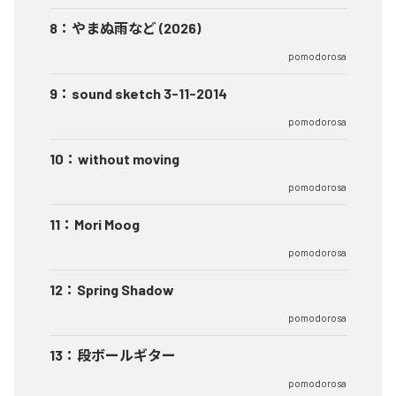
8
：
やまぬ雨など (2026)
pomodorosa
9
：
sound sketch 3-11-2014
pomodorosa
10
：
without moving
pomodorosa
11
：
Mori Moog
pomodorosa
12
：
Spring Shadow
pomodorosa
13
：
段ボールギター
pomodorosa