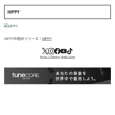
HIPPY
HIPPY
の他のリリース：
HIPPY
http://hippy-web.com