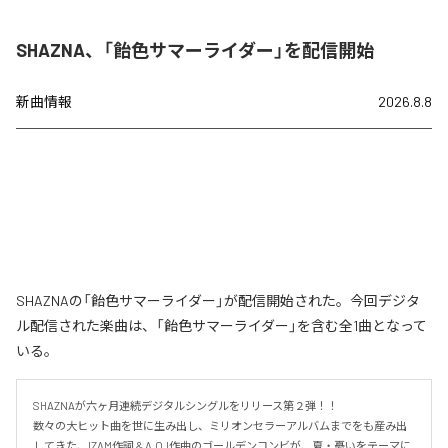
SHAZNA、「飴色サマーライダー」を配信開始
新曲情報
2026.8.8
SHAZNAの「飴色サマーライダー」が配信開始された。今回デジタ
ル配信された楽曲は、「飴色サマーライダー」を含む全1曲となって
いる。
SHAZNAが六ヶ月連続デジタルシングルをリリース第２弾！！

数々の大ヒット曲を世に生み出し、ミリオンセラーアルバムまでをも産み出
してきた、IZAM作詞 & A.O.I作曲のゴールデンコンビが、夏・憂いをテーマに