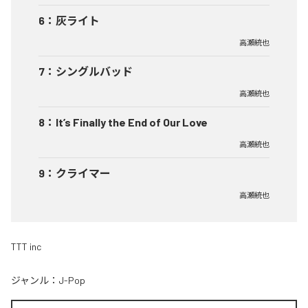
6
：
灰ライト
高瀬統也
7
：
シングルバッド
高瀬統也
8
：
It’s Finally the End of Our Love
高瀬統也
9
：
クライマー
高瀬統也
TTT inc
ジャンル：
J-Pop