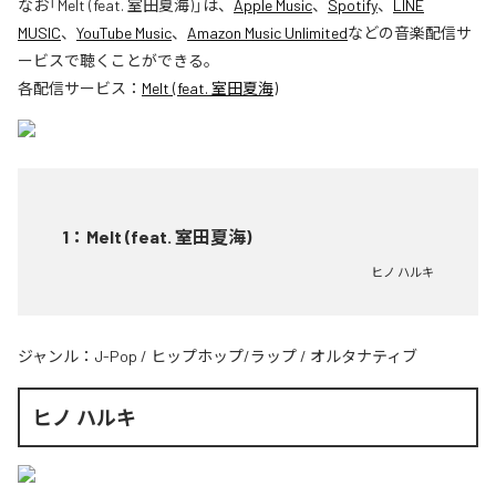
なお「
Melt (feat. 室田夏海)
」は、
Apple Music
、
Spotify
、
LINE
MUSIC
、
YouTube Music
、
Amazon Music Unlimited
などの音楽配信サ
ービスで聴くことができる。
各配信サービス：
Melt (feat. 室田夏海)
1
：
Melt (feat. 室田夏海)
ヒノ ハルキ
ジャンル：
J-Pop
/
ヒップホップ/ラップ
/
オルタナティブ
ヒノ ハルキ