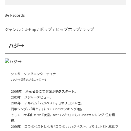
84 Records
ジャンル：
J-Pop
/
ポップ
/
ヒップホップ/ラップ
ハジ→
シンガーソングエンターテイナー

ハジ→（読み方はハジー）

2005年　地元 仙台にて 音楽活動をスタート。

2013年　メジャーデビュー。

2015年　アルバム『 ハジベスト。』オリコン４位。

同年シングル『君と。』にてiTunesランキング1位。

そしてコラボ曲 miwa『夜空。feat.ハジ→』でもiTunesランキング1位を獲
得。

2016年　コラボベストとなる『コラボ de ハジベスト。』ではLINE MUSICラ