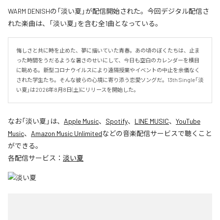
WARM DENISHの「淡い夏」が配信開始された。今回デジタル配信さ
れた楽曲は、「淡い夏」を含む全1曲となっている。
悔しさと共に時を止めた、夢に描いていた青春。あの頃のぼくたちは、止ま
った時間をうだるような暑さのせいにして、今日も空白のカレンダーを横目
に眺める。新型コロナウイルスにより遠隔授業やイベントの中止を余儀なく
された学生たち。そんな彼らの心境に寄り添う恋愛ソングだ。13th Single「淡
い夏」は2026年8月8日(土)にリリースを開始した。
なお「
淡い夏
」は、
Apple Music
、
Spotify
、
LINE MUSIC
、
YouTube
Music
、
Amazon Music Unlimited
などの音楽配信サービスで聴くこと
ができる。
各配信サービス：
淡い夏