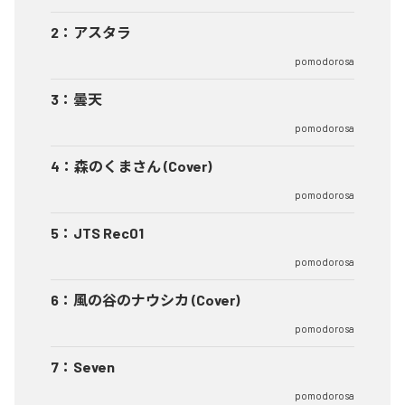
2
：
アスタラ
pomodorosa
3
：
曇天
pomodorosa
4
：
森のくまさん (Cover)
pomodorosa
5
：
JTS Rec01
pomodorosa
6
：
風の谷のナウシカ (Cover)
pomodorosa
7
：
Seven
pomodorosa