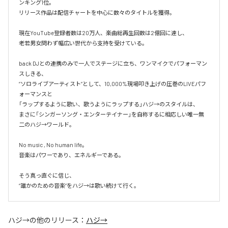
ンキング1位。

リリース作品は配信チャートを中心に数々のタイトルを獲得。

現在YouTube登録者数は20万人、楽曲総再生回数は2億回に達し、

老若男女問わず幅広い世代から支持を受けている。 

back DJとの連携のみで一人でステージに立ち、ワンマイクでパフォーマン
スしきる、

“ソロライブアーティスト”として、10,000%現場叩き上げの圧巻のLIVEパフ
ォーマンスと

「ラップするように歌い、歌うようにラップする」ハジ→のスタイルは、

まさに「シンガーソング・エンターテイナー」を自称するに相応しい唯一無
二のハジ→ワールド。

No music , No human life。

音楽はパワーであり、エネルギーである。

そう真っ直ぐに信じ、

ハジ→
の他のリリース：
ハジ→