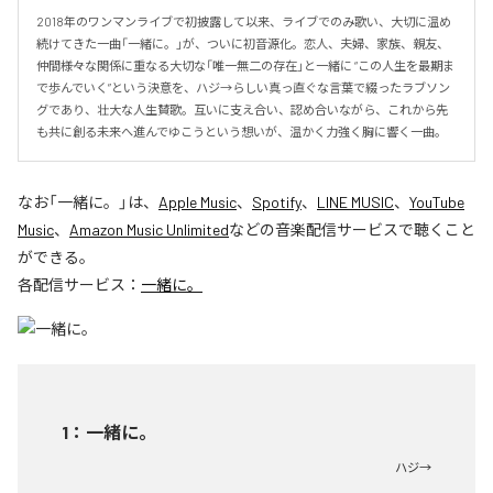
2018年のワンマンライブで初披露して以来、ライブでのみ歌い、大切に温め
続けてきた一曲「一緒に。」が、ついに初音源化。恋人、夫婦、家族、親友、
仲間――様々な関係に重なる大切な「唯一無二の存在」と一緒に “この人生を最期ま
で歩んでいく”という決意を、ハジ→らしい真っ直ぐな言葉で綴ったラブソン
グであり、壮大な人生賛歌。互いに支え合い、認め合いながら、これから先
も共に創る未来へ進んでゆこうという想いが、温かく力強く胸に響く一曲。
なお「
一緒に。
」は、
Apple Music
、
Spotify
、
LINE MUSIC
、
YouTube
Music
、
Amazon Music Unlimited
などの音楽配信サービスで聴くこと
ができる。
各配信サービス：
一緒に。
1
：
一緒に。
ハジ→