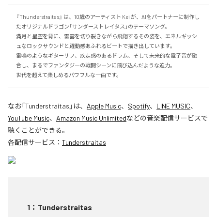
『Thunderstraitas』 は、10歳のアーティスト Kei が、AIをパートナーに制作し
たオリジナルドラゴン「サンダーストレイタス」のテーマソング。

満月と星空を背に、雷雲を切り裂きながら飛翔するその姿を、エネルギッシ
ュなロックサウンドと躍動感あふれるビートで描き出しています。

雷鳴のようなギターリフ、疾走感のあるドラム、そして未来的な電子音が融
合し、まるでファンタジーの戦闘シーンに飛び込んだような迫力。

世代を超えて楽しめるパワフルな一曲です。
なお「
Tunderstraitas
」は、
Apple Music
、
Spotify
、
LINE MUSIC
、
YouTube Music
、
Amazon Music Unlimited
などの音楽配信サービスで
聴くことができる。
各配信サービス：
Tunderstraitas
1
：
Tunderstraitas