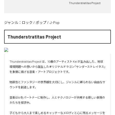
Thunderstratitas Project
ジャンル：
ロック
/
ポップ
/
J-Pop
Thunderstratitas Project
Thunderstratitas Project は、10歳のアーティスト Kei が生み出した、地球
環境問題への想いから誕生したオリジナルドラゴン「サンダーストレイタス」
を象徴に掲げる音楽・アートプロジェクトです。

物語性とファンタジーの世界観を大切にし、ジャンルに縛られない自由なサ
ウンドを創造します。

音楽はAIをパートナーに制作し、人とテクノロジーが共鳴する新しい表現の
かたちを探求中。

子どもから大人まで楽しめるキャッチーなメロディと心に残るメッセージを