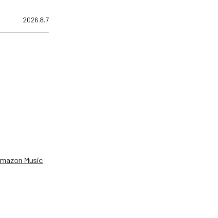
2026.8.7
、
mazon Music