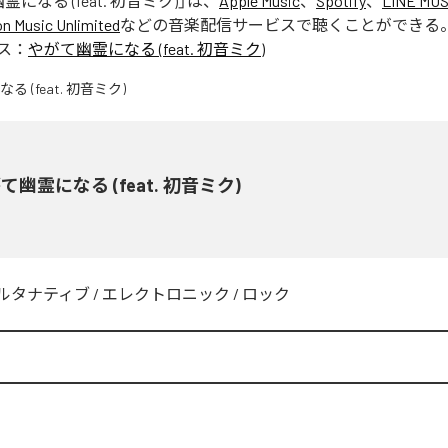
になる (feat. 初音ミク)
」は、
Apple Music
、
Spotify
、
LINE MUS
 Music Unlimited
などの音楽配信サービスで聴くことができる
ス：
やがて幽霊になる (feat. 初音ミク)
て幽霊になる (feat. 初音ミク)
ルタナティブ
/
エレクトロニック
/
ロック