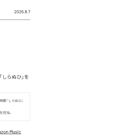
2026.8.7
「しらぬひ」を
映画『しらぬひ』
詞を担当。
zon Music