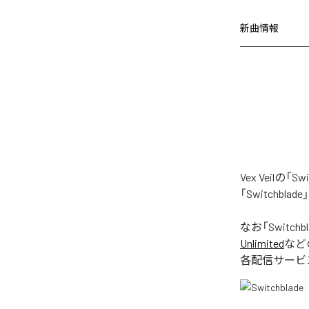
新曲情報
Vex Veil
「Switchb
なお「
Switchb
Unlimited
など
各配信サービ