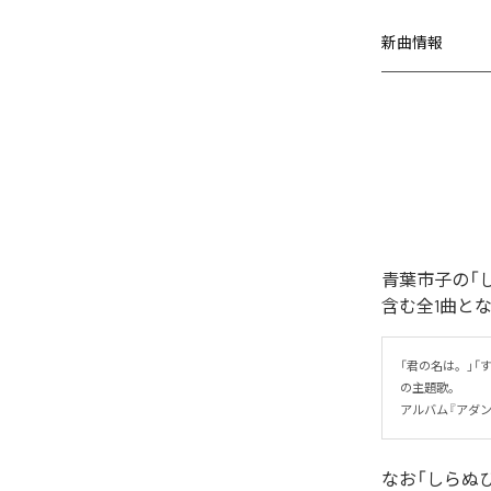
新曲情報
青葉市子の「
含む全1曲と
「君の名は。」
の主題歌。

アルバム『アダンの
なお「
しらぬ