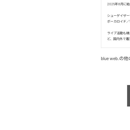
2025年8月に始
シューゲイザー
ボーカロイド／
ライブ活動も精力
ど、国内外で着
blue web.
の他