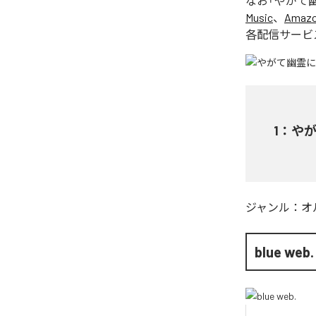
なお「
やがて幽霊
Music
、
Amazon
各配信サービ
1
：
やが
ジャンル：
オ
blue web.