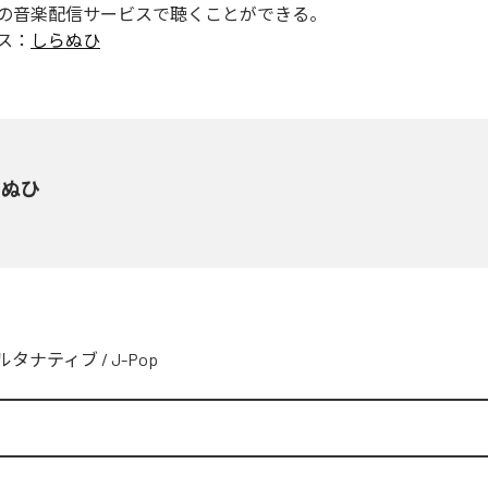
の音楽配信サービスで聴くことができる。
ス：
しらぬひ
らぬひ
ルタナティブ
/
J-Pop