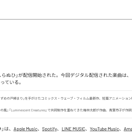
しらぬひ」が配信開始された。今回デジタル配信された楽曲は、
なっている。
「すずめの戸締まり」を手がけたコミックス・ウェーブ・フィルム最新作、短篇アニメーション
風』『Luminescent Creatures』で共同制作を重ねてきた梅林太郎が作曲、青葉市子が作
ひ
」は、
Apple Music
、
Spotify
、
LINE MUSIC
、
YouTube Music
、
Ama