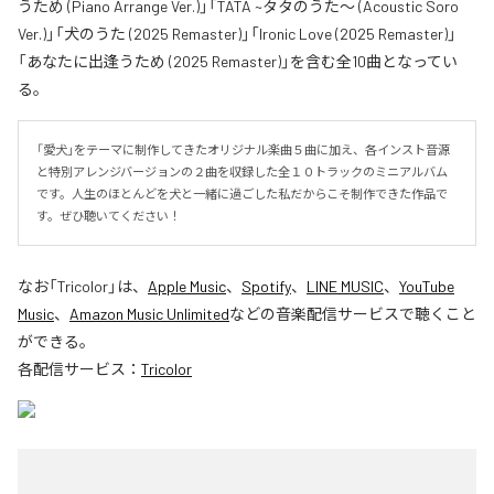
うため (Piano Arrange Ver.)」「TATA ~タタのうた～ (Acoustic Soro
Ver.)」「犬のうた (2025 Remaster)」「Ironic Love (2025 Remaster)」
「あなたに出逢うため (2025 Remaster)」を含む全10曲となってい
る。
「愛犬」をテーマに制作してきたオリジナル楽曲５曲に加え、各インスト音源
と特別アレンジバージョンの２曲を収録した全１０トラックのミニアルバム
です。人生のほとんどを犬と一緒に過ごした私だからこそ制作できた作品で
す。ぜひ聴いてください！
なお「
Tricolor
」は、
Apple Music
、
Spotify
、
LINE MUSIC
、
YouTube
Music
、
Amazon Music Unlimited
などの音楽配信サービスで聴くこと
ができる。
各配信サービス：
Tricolor