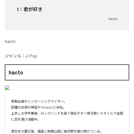
1
：
君が好き
hacto
hacto
ジャンル：
J-Pop
hacto
鳥取出身のシンガーソングライター。

因幡の白兎の神話からhactoと命名。

上京し大学卒業後、ロックバンドを経て現在ギター弾き歌いスタイルで全国
に足を運び活動中。

東日本大震災後、福島と故郷山陰に毎月歌を届け続けている。
