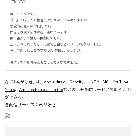
「君が好き」

告白ソングです。

「好きです。」と直接言葉で伝えたことはありますか？

恋愛的な意味の「好き」です。

好きを表現する曲は巷に溢れています。

故に細部まで難しい曲創りでした。

二人きりになったときに歌で告白するイメージで創りました。

今まで創ったことのなかった作風にチャレンジ。

気持ちを言葉で伝えることって大切ですよね。
なお「
君が好き
」は、
Apple Music
、
Spotify
、
LINE MUSIC
、
YouTube
Music
、
Amazon Music Unlimited
などの音楽配信サービスで聴くこと
ができる。
各配信サービス：
君が好き