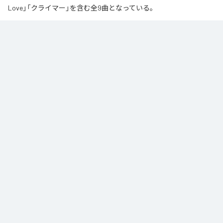
Love」「クライマー」を含む全9曲となっている。
なお「
∞
」は、
Apple Music
、
Spotify
、
LINE MUSIC
、
YouTube Music
、
Amazon Music Unlimited
などの音楽配信サービスで聴くことができ
る。
各配信サービス：
∞
1
：
AI
高瀬統也
2
：
Say you love me
高瀬統也
3
：
いつ言う？