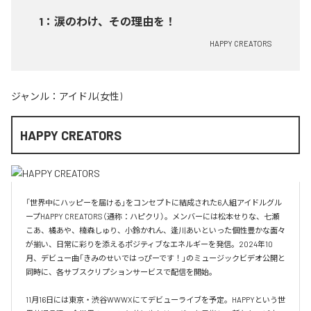
1
：
涙のわけ、その理由を！
HAPPY CREATORS
ジャンル：
アイドル(女性)
HAPPY CREATORS
「世界中にハッピーを届ける」をコンセプトに結成された6人組アイドルグル
ープHAPPY CREATORS（通称：ハピクリ）。メンバーには松本せりな、七瀬
こあ、橘あや、楠森しゅり、小鈴かれん、逢川あいといった個性豊かな面々
が揃い、日常に彩りを添えるポジティブなエネルギーを発信。2024年10
月、デビュー曲「きみのせいではっぴーです！」のミュージックビデオ公開と
同時に、各サブスクリプションサービスで配信を開始。

11月16日には東京・渋谷WWWXにてデビューライブを予定。HAPPYという世