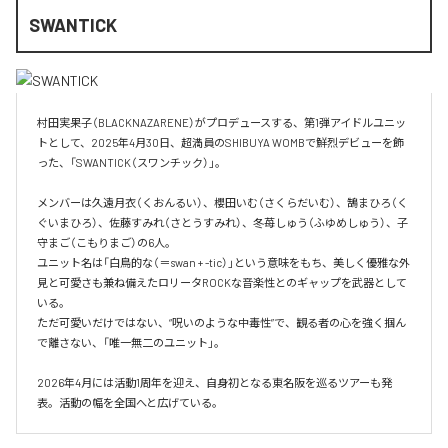
SWANTICK
村田実果子（BLACKNAZARENE）がプロデュースする、第1弾アイドルユニッ
トとして、2025年4月30日、超満員のSHIBUYA WOMBで鮮烈デビューを飾
った、「SWANTICK（スワンチック）」。

メンバーは久遠月衣（くおんるい）、櫻田いむ（さくらだいむ）、鵠まひろ（く
ぐいまひろ）、佐藤すみれ（さとうすみれ）、冬苺しゅう（ふゆめしゅう）、子
守まご（こもりまご）の6人。

ユニット名は「白鳥的な（＝swan + -tic）」という意味をもち、美しく優雅な外
見と可愛さも兼ね備えたロリータROCKな音楽性とのギャップを武器として
いる。

ただ可愛いだけではない、“呪いのような中毒性”で、観る者の心を強く掴ん
で離さない、「唯一無二のユニット」。

2026年4月には活動1周年を迎え、自身初となる東名阪を巡るツアーも発
表。活動の幅を全国へと広げている。