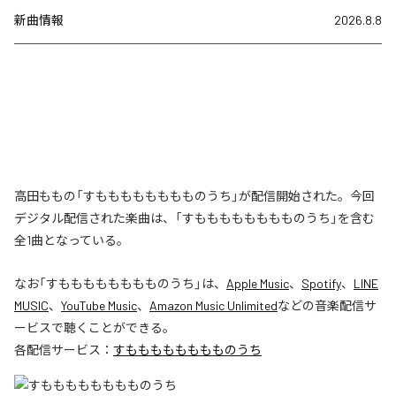
新曲情報
2026.8.8
高田ももの「すもももももももものうち」が配信開始された。今回
デジタル配信された楽曲は、「すもももももももものうち」を含む
全1曲となっている。
なお「
すもももももももものうち
」は、
Apple Music
、
Spotify
、
LINE
MUSIC
、
YouTube Music
、
Amazon Music Unlimited
などの音楽配信サ
ービスで聴くことができる。
各配信サービス：
すもももももももものうち