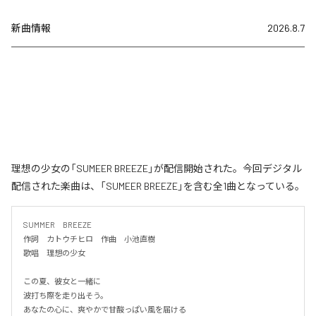
新曲情報
2026.8.7
理想の少女の「SUMEER BREEZE」が配信開始された。今回デジタル
配信された楽曲は、「SUMEER BREEZE」を含む全1曲となっている。
SUMMER　BREEZE

作詞　カトウチヒロ　作曲　小池直樹

歌唱　理想の少女

この夏、彼女と一緒に

波打ち際を走り出そう。

あなたの心に、爽やかで甘酸っぱい風を届ける
