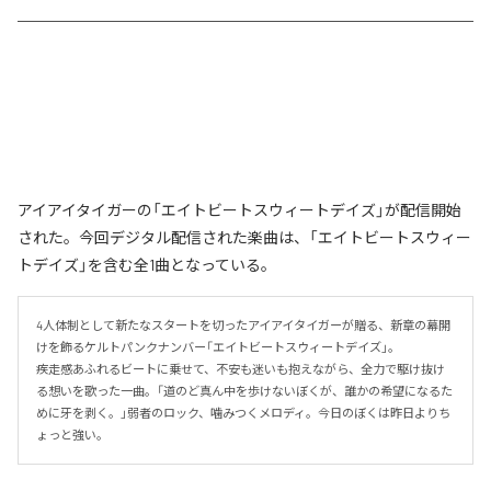
アイアイタイガーの「エイトビートスウィートデイズ」が配信開始
された。今回デジタル配信された楽曲は、「エイトビートスウィー
トデイズ」を含む全1曲となっている。
4人体制として新たなスタートを切ったアイアイタイガーが贈る、新章の幕開
けを飾るケルトパンクナンバー「エイトビートスウィートデイズ」。

疾走感あふれるビートに乗せて、不安も迷いも抱えながら、全力で駆け抜け
る想いを歌った一曲。「道のど真ん中を歩けないぼくが、誰かの希望になるた
めに牙を剥く。」弱者のロック、噛みつくメロディ。今日のぼくは昨日よりち
ょっと強い。