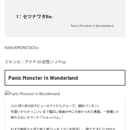
1
：
セツナワタRe:
Panic Monster !n Wonderland
KABUKIMONO'DOGs
ジャンル：
アイドル(女性)
/
J-Pop
Panic Monster !n Wonderland
2022年11月16日デビューのアイドルグループ。通称"パニモン"。

可愛いからかっこいいまで幅広い楽曲の中に仕掛けられた悪戯。一筋縄じゃ
終わらないサウンド『Trick or Pop』！

わずか結成５ヶ月で地上波TVレギュラーを担当し、1年たたずにSUMMER 