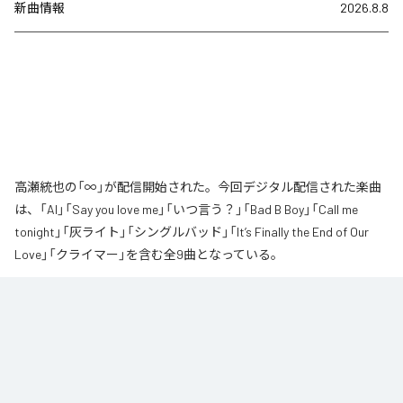
新曲情報
2026.8.8
高瀬統也の「∞」が配信開始された。今回デジタル配信された楽曲
は、「AI」「Say you love me」「いつ言う？」「Bad B Boy」「Call me
tonight」「灰ライト」「シングルバッド」「It’s Finally the End of Our
Love」「クライマー」を含む全9曲となっている。
なお「
∞
」は、
Apple Music
、
Spotify
、
LINE MUSIC
、
YouTube Music
、
Amazon Music Unlimited
などの音楽配信サービスで聴くことができ
る。
各配信サービス：
∞