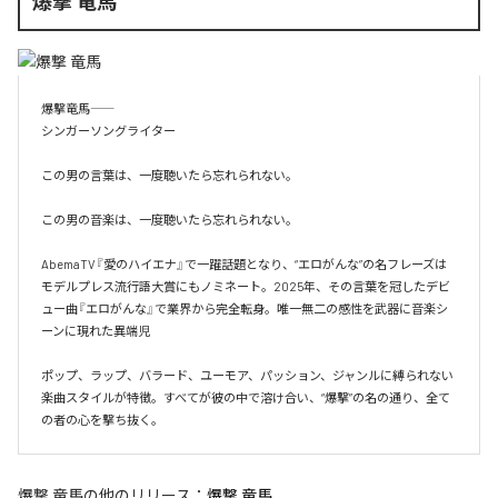
爆撃 竜馬
爆撃竜馬――

シンガーソングライター

この男の言葉は、一度聴いたら忘れられない。

この男の音楽は、一度聴いたら忘れられない。

AbemaTV『愛のハイエナ』で一躍話題となり、“エロがんな”の名フレーズは
モデルプレス流行語大賞にもノミネート。2025年、その言葉を冠したデビ
ュー曲『エロがんな』で業界から完全転身。唯一無二の感性を武器に音楽シ
ーンに現れた異端児

ポップ、ラップ、バラード、ユーモア、パッション、ジャンルに縛られない
楽曲スタイルが特徴。すべてが彼の中で溶け合い、“爆撃”の名の通り、全て
の者の心を撃ち抜く。
爆撃 竜馬
の他のリリース：
爆撃 竜馬