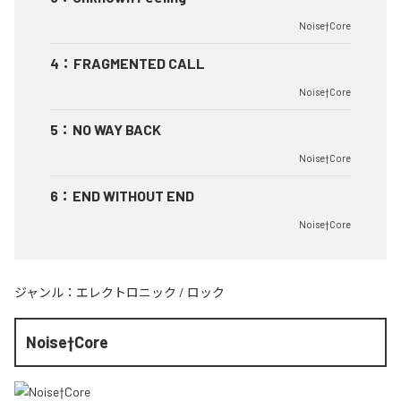
Noise†Core
4
：
FRAGMENTED CALL
Noise†Core
5
：
NO WAY BACK
Noise†Core
6
：
END WITHOUT END
Noise†Core
ジャンル：
エレクトロニック
/
ロック
Noise†Core