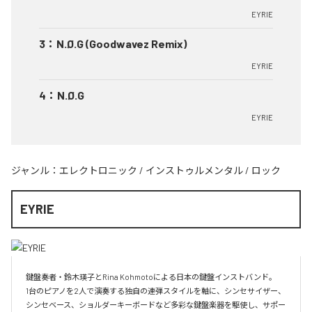
EYRIE
3
：
N.Ø.G (Goodwavez Remix)
EYRIE
4
：
N.Ø.G
EYRIE
ジャンル：
エレクトロニック
/
インストゥルメンタル
/
ロック
EYRIE
鍵盤奏者・鈴木瑛子とRina Kohmotoによる日本の鍵盤インストバンド。

1台のピアノを2人で演奏する独自の連弾スタイルを軸に、シンセサイザー、
シンセベース、ショルダーキーボードなど多彩な鍵盤楽器を駆使し、サポー