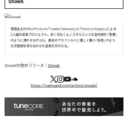
Snowk
雪国生まれのDJ/Producer「Yutaka Takanami」と「Fuminori Kagajo」による
2人組の音楽プロジェクト。甘く切なくもノスタルジックな哀愁感を『雪煙』
のように漂わせながらも、都会のアスファルトに優しく舞う『粉雪』のよう
な浮遊感を持ち合わせた音楽を手がける。
Snowk
の他のリリース：
Snowk
https://namyand.com/artists/snowk/