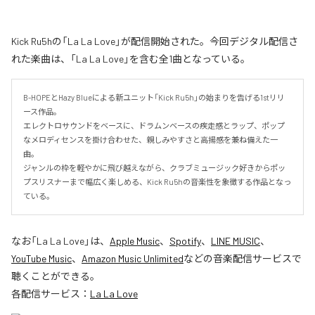
Kick Ru5hの「La La Love」が配信開始された。今回デジタル配信さ
れた楽曲は、「La La Love」を含む全1曲となっている。
B-HOPEとHazy Blueによる新ユニット「Kick Ru5h」の始まりを告げる1stリリ
ース作品。

エレクトロサウンドをベースに、ドラムンベースの疾走感とラップ、ポップ
なメロディセンスを掛け合わせた、親しみやすさと高揚感を兼ね備えた一
曲。

ジャンルの枠を軽やかに飛び越えながら、クラブミュージック好きからポッ
プスリスナーまで幅広く楽しめる、Kick Ru5hの音楽性を象徴する作品となっ
ている。
なお「
La La Love
」は、
Apple Music
、
Spotify
、
LINE MUSIC
、
YouTube Music
、
Amazon Music Unlimited
などの音楽配信サービスで
聴くことができる。
各配信サービス：
La La Love