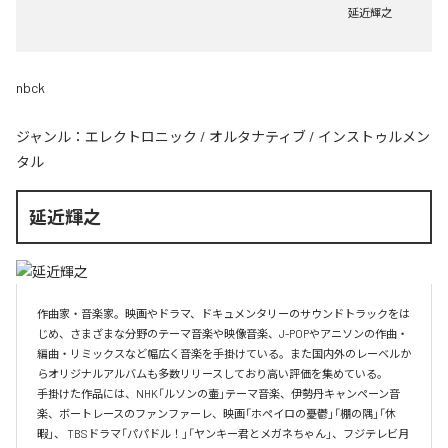
延近輝之
nbck
ジャンル：
エレクトロニック
/
オルタナティブ
/
インストゥルメン
タル
延近輝之
作曲家・音楽家。映画やドラマ、ドキュメンタリーのサウンドトラックをは
じめ、さまざまな分野のテーマ音楽や映像音楽、J-POPやアニソンの作曲・
編曲・リミックスなど幅広く音楽を手掛けている。また国内外のレーベルか
らオリジナルアルバムも多数リリースしており高い評価を集めている。

手掛けた作品には、NHK「ルソンの壷」テーマ音楽、伊勢丹キャンペーン音
楽、ボートレースのファンファーレ、映画「ホペイロの憂鬱」「棚の隅」「休
暇」、 TBSドラマ「パパドル！」「ヤンキー君とメガネちゃん」、フジテレビ月