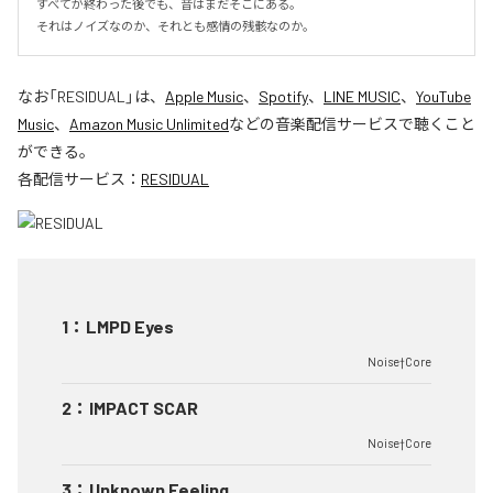
すべてが終わった後でも、音はまだそこにある。

それはノイズなのか、それとも感情の残骸なのか。
なお「
RESIDUAL
」は、
Apple Music
、
Spotify
、
LINE MUSIC
、
YouTube
Music
、
Amazon Music Unlimited
などの音楽配信サービスで聴くこと
ができる。
各配信サービス：
RESIDUAL
1
：
LMPD Eyes
Noise†Core
2
：
IMPACT SCAR
Noise†Core
3
：
Unknown Feeling