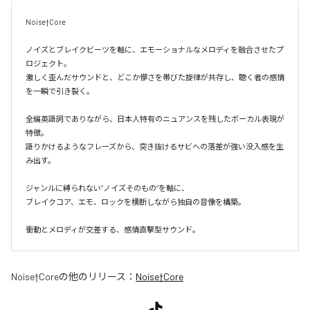
Noise†Core

ノイズとブレイクビーツを軸に、エモーショナルなメロディを融合させたプ
ロジェクト。

激しく歪んだサウンドと、どこか儚さを帯びた旋律が共存し、聴く者の感情
を一瞬で引き裂く。

全編英語詞でありながら、日本人特有のニュアンスを残したボーカル表現が
特徴。

語りかけるようなフレーズから、突き抜けるサビへの落差が強い没入感を生
み出す。

ジャンルに縛られない“ノイズそのもの”を軸に、

ブレイクコア、エモ、ロックを横断しながら独自の音像を構築。

衝動とメロディが交差する、感情直撃型サウンド。
Noise†Core
の他のリリース：
Noise†Core