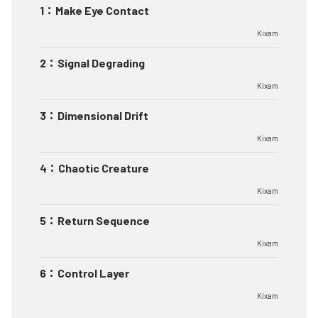
1
：
Make Eye Contact
Kixam
2
：
Signal Degrading
Kixam
3
：
Dimensional Drift
Kixam
4
：
Chaotic Creature
Kixam
5
：
Return Sequence
Kixam
6
：
Control Layer
Kixam