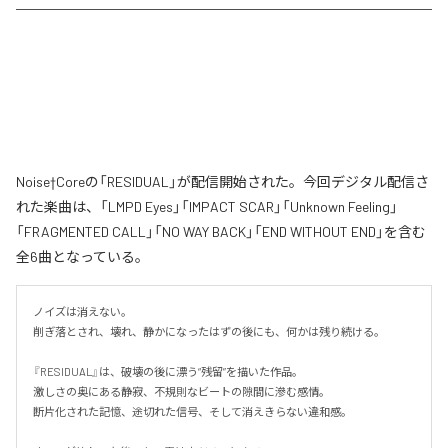
Noise†Coreの「RESIDUAL」が配信開始された。今回デジタル配信さ
れた楽曲は、「LMPD Eyes」「IMPACT SCAR」「Unknown Feeling」
「FRAGMENTED CALL」「NO WAY BACK」「END WITHOUT END」を含む
全6曲となっている。
ノイズは消えない。

削ぎ落とされ、壊れ、静かになったはずの後にも、何かは残り続ける。

『RESIDUAL』は、破壊の後に漂う“残留”を描いた作品。

激しさの奥にある静寂、不規則なビートの隙間に滲む感情。

断片化された記憶、途切れた信号、そして消えきらない違和感。
