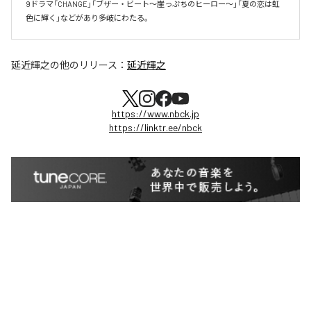
9ドラマ「CHANGE」「ブザー・ビート～崖っぷちのヒーロー～」「夏の恋は虹
色に輝く」などがあり多岐にわたる。
延近輝之
の他のリリース：
延近輝之
https://www.nbck.jp
https://linktr.ee/nbck