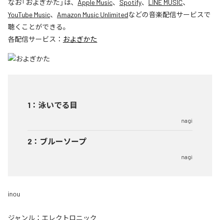
なお「
およぎかた
」は、
Apple Music
、
Spotify
、
LINE MUSIC
、
YouTube Music
、
Amazon Music Unlimited
などの音楽配信サービスで
聴くことができる。
各配信サービス：
およぎかた
1
：
泳いでる目
nagi
2
：
ブルーソープ
nagi
inou
ジャンル：
エレクトロニック