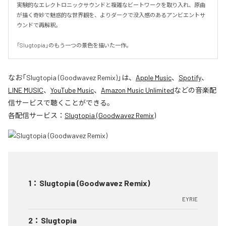
実験的なエレクトロニックサウンドと複雑なビートワークを取り入れ、原曲
が描く奇妙で魅惑的な世界観を、よりダークで没入感のあるアンビエントサ
ウンドで再解釈。

「Slugtopia」のもう一つの景色を描いた一作。
なお「
Slugtopia (Goodwavez Remix)
」は、
Apple Music
、
Spotify
、
LINE MUSIC
、
YouTube Music
、
Amazon Music Unlimited
などの音楽配
信サービスで聴くことができる。
各配信サービス：
Slugtopia (Goodwavez Remix)
1
：
Slugtopia (Goodwavez Remix)
EYRIE
2
：
Slugtopia