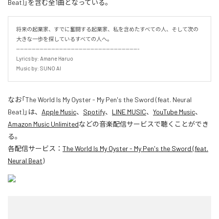
Beat)」を含む全1曲となっている。
将来の起業家、すでに奮闘する起業家、私を含めたすべての人、そして次の
大きな一歩を探しているすべての人へ。

---------------------------------------------------------------

Lyrics by: Amane Haruo

Music by: SUNO AI
なお「
The World Is My Oyster - My Pen's the Sword (feat. Neural
Beat)
」は、
Apple Music
、
Spotify
、
LINE MUSIC
、
YouTube Music
、
Amazon Music Unlimited
などの音楽配信サービスで聴くことができ
る。
各配信サービス：
The World Is My Oyster - My Pen's the Sword (feat.
Neural Beat)