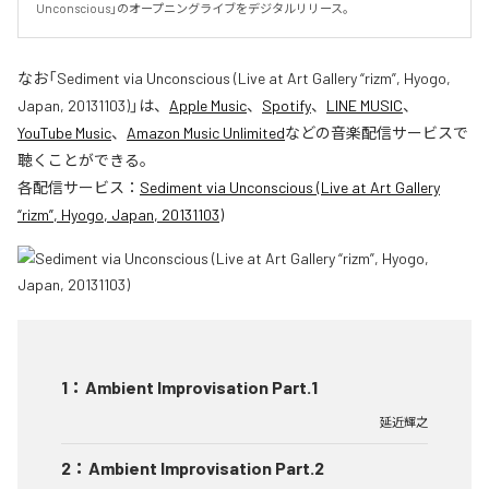
Unconscious」のオープニングライブをデジタルリリース。
なお「
Sediment via Unconscious (Live at Art Gallery “rizm”, Hyogo,
Japan, 20131103)
」は、
Apple Music
、
Spotify
、
LINE MUSIC
、
YouTube Music
、
Amazon Music Unlimited
などの音楽配信サービスで
聴くことができる。
各配信サービス：
Sediment via Unconscious (Live at Art Gallery
“rizm”, Hyogo, Japan, 20131103)
1
：
Ambient Improvisation Part.1
延近輝之
2
：
Ambient Improvisation Part.2