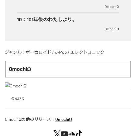
OmochiΩ
10
：
101年後のわたしより。
OmochiΩ
ジャンル：
ボーカロイド
/
J-Pop
/
エレクトロニック
OmochiΩ
のんびり
OmochiΩ
の他のリリース：
OmochiΩ