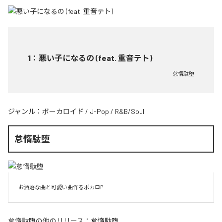
1
：
悪い子になるの (feat. 重音テト)
怠惰駄堕
ジャンル：
ボーカロイド
/
J-Pop
/
R&B/Soul
怠惰駄堕
お洒落な曲と可愛い曲作るボカロP
怠惰駄堕
の他のリリース：
怠惰駄堕