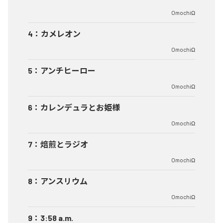
OmochiΩ
4
：
カメレオン
OmochiΩ
5
：
アンチヒーロー
OmochiΩ
6
：
カレンデュラとお姫様
OmochiΩ
7
：
焙煎とラジオ
OmochiΩ
8
：
アンスリウム
OmochiΩ
9
：
3:58 a.m.