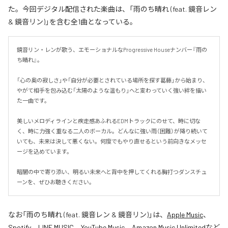
た。今回デジタル配信された楽曲は、「雨のち晴れ (feat. 鏡音レン
& 鏡音リン)」を含む全1曲となっている。
鏡音リン・レンが歌う、エモーショナルなProgressive Houseナンバー『雨の
ち晴れ』。

「心の奥の寂しさ」や「自分が必要とされている場所を探す葛藤」から始まり、
やがて相手を包み込む「太陽のような温もり」へと変わっていく強い絆を描い
た一曲です。

美しいメロディラインと疾走感あふれるEDMトラックにのせて、時に切な
く、時に力強く重なる二人のボーカル。どんなに強い雨（困難）が降り続いて
いても、未来は決して悪くない。何度でもやり直せるという前向きなメッセ
ージを込めています。

暗闇の中で寄り添い、明るい未来へと背中を押してくれる胸打つダンスチュ
ーンを、ぜひお聴きください。
なお「
雨のち晴れ (feat. 鏡音レン & 鏡音リン)
」は、
Apple Music
、
Spotify
、
LINE MUSIC
、
YouTube Music
、
Amazon Music Unlimited
など