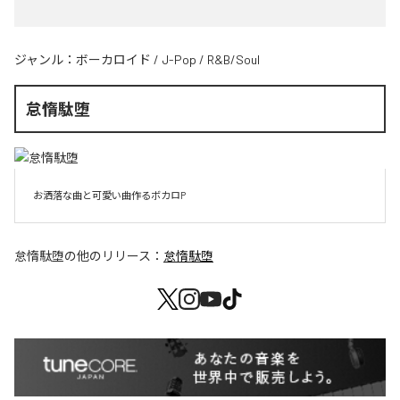
ジャンル：
ボーカロイド
/
J-Pop
/
R&B/Soul
怠惰駄堕
お洒落な曲と可愛い曲作るボカロP
怠惰駄堕
の他のリリース：
怠惰駄堕