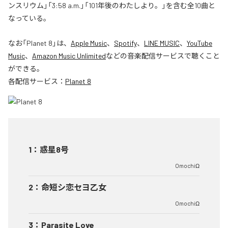
ンスリウム」「3:58 a.m.」「101年後のわたしより。」を含む全10曲と
なっている。
なお「
Planet 8
」は、
Apple Music
、
Spotify
、
LINE MUSIC
、
YouTube
Music
、
Amazon Music Unlimited
などの音楽配信サービスで聴くこと
ができる。
各配信サービス：
Planet 8
1
：
惑星8号
OmochiΩ
2
：
命短シ恋セヨ乙女
OmochiΩ
3
：
Parasite Love