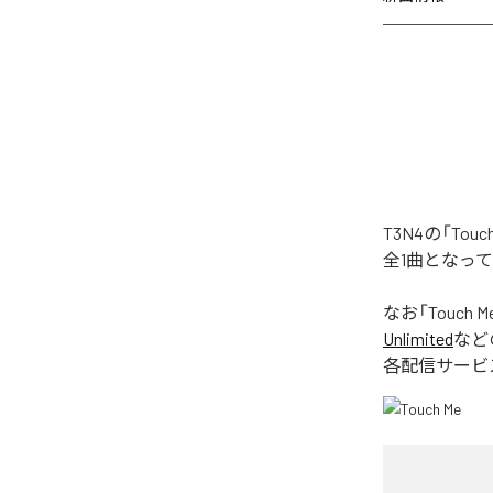
T3N4の「To
全1曲となっ
なお「
Touch M
Unlimited
など
各配信サービ