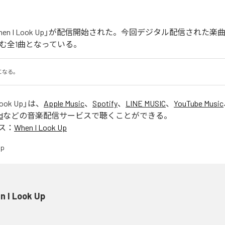
When I Look Up」が配信開始された。今回デジタル配信された楽曲は
を含む全1曲となっている。
になる。
Look Up
」は、
Apple Music
、
Spotify
、
LINE MUSIC
、
YouTube Music
d
などの音楽配信サービスで聴くことができる。
ス：
When I Look Up
n I Look Up