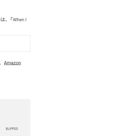
、「When I
、
Amazon
BUPPSS