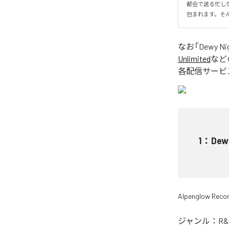
都会で送る忙し
包まれます。そ
なお「
Dewy Ni
Unlimited
など
各配信サービ
1
：
Dew
Alpenglow Reco
ジャンル：
R&