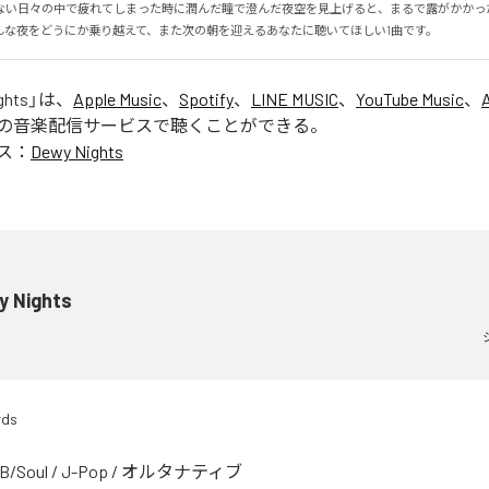
ない日々の中で疲れてしまった時に潤んだ瞳で澄んだ夜空を見上げると、まるで露がかかっ
んな夜をどうにか乗り越えて、また次の朝を迎えるあなたに聴いてほしい1曲です。
ghts
」は、
Apple Music
、
Spotify
、
LINE MUSIC
、
YouTube Music
、
の音楽配信サービスで聴くことができる。
ス：
Dewy Nights
y Nights
rds
B/Soul
/
J-Pop
/
オルタナティブ