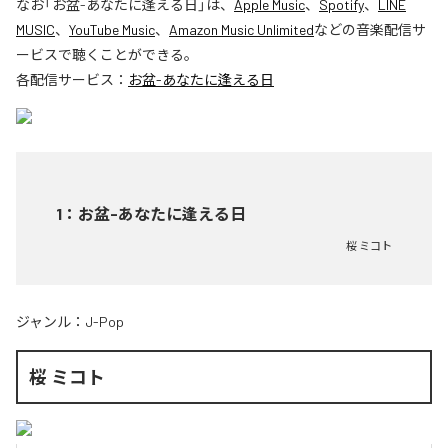
なお「
お盆-あなたに逢える日
」は、
Apple Music
、
Spotify
、
LINE
MUSIC
、
YouTube Music
、
Amazon Music Unlimited
などの音楽配信サ
ービスで聴くことができる。
各配信サービス：
お盆-あなたに逢える日
1
：
お盆-あなたに逢える日
桜 ミコト
ジャンル：
J-Pop
桜 ミコト