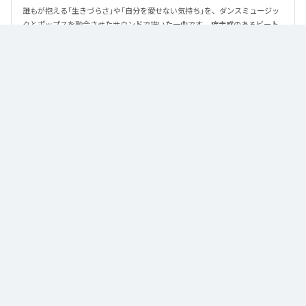
誰もが抱える「生きづらさ」や「自分を愛せない気持ち」を、ダンスミュージッ
クとポップスを融合させたサウンドで描いた一曲です。 疾走感のあるビート
と繊細な歌詞が交差し、苦しさの中にも小さな希望を見つけ出していく。 「味
方だよ」というメッセージが、心にそっと寄り添う作品です。
なお「
89
」は、
Apple Music
、
Spotify
、
LINE MUSIC
、
YouTube Music
、
Amazon Music Unlimited
などの音楽配信サービスで聴くことができ
る。
各配信サービス：
89
1
：
89
泡く、脆く。
2
：
89 (Instrumental)