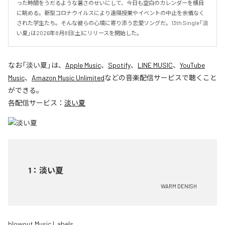
った時間をうだるような暑さのせいにして、今日も空白のカレンダーを横目
に眺める。新型コロナウイルスにより遠隔授業やイベントの中止を余儀なく
された学生たち。そんな彼らの心境に寄り添う恋愛ソングだ。13th Single「淡
い夏」は2026年8月8日(土)にリリースを開始した。
なお「
淡い夏
」は、
Apple Music
、
Spotify
、
LINE MUSIC
、
YouTube
Music
、
Amazon Music Unlimited
などの音楽配信サービスで聴くこと
ができる。
各配信サービス：
淡い夏
1
：
淡い夏
WARM DENISH
blowout Music Labels