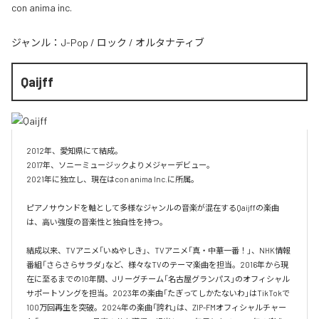
con anima inc.
ジャンル：
J-Pop
/
ロック
/
オルタナティブ
Qaijff
2012年、愛知県にて結成。

2017年、ソニーミュージックよりメジャーデビュー。

2021年に独立し、現在はcon anima Inc.に所属。

ピアノサウンドを軸として多様なジャンルの音楽が混在するQaijffの楽曲
は、高い強度の音楽性と独自性を持つ。

結成以来、TVアニメ「いぬやしき」、TVアニメ「真・中華一番！」、NHK情報
番組「さらさらサラダ」など、様々なTVのテーマ楽曲を担当。2016年から現
在に至るまでの10年間、Jリーグチーム「名古屋グランパス」のオフィシャル
サポートソングを担当。2023年の楽曲「たぎってしかたないわ」はTikTokで
100万回再生を突破。2024年の楽曲「誇れ」は、ZIP-FMオフィシャルチャー