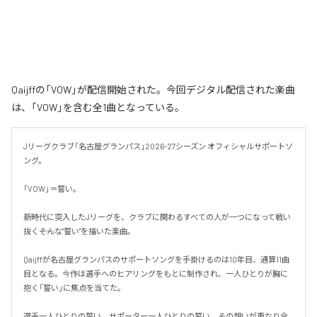
Qaijffの「VOW」が配信開始された。今回デジタル配信された楽曲
は、「VOW」を含む全1曲となっている。
Jリーグクラブ「名古屋グランパス」2026-27シーズン オフィシャルサポートソ
ング。

「VOW」＝誓い。

新時代に突入したJリーグを、クラブに関わるすべての人が一つになって戦い
抜く――そんな"誓い"を描いた楽曲。

Qaijffが名古屋グランパスのサポートソングを手掛けるのは10年目、通算11曲
目となる。今作は選手へのヒアリングをもとに制作され、一人ひとりが胸に
抱く「誓い」に焦点を当てた。

選手一人ひとりの誓い。サポーター一人ひとりの誓い。その想いが重なり合