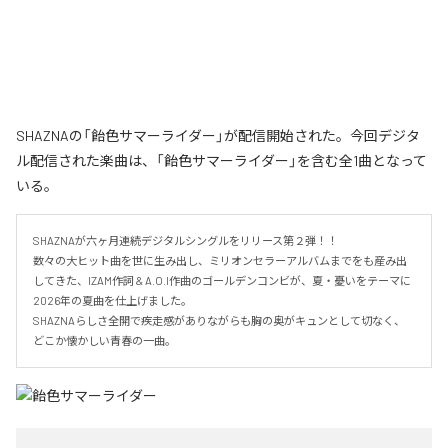
SHAZNAの「飴色サマーライダー」が配信開始された。今回デジタ
ル配信された楽曲は、「飴色サマーライダー」を含む全1曲となって
いる。
SHAZNAが六ヶ月連続デジタルシングルをリリース第２弾！！

数々の大ヒット曲を世に生み出し、ミリオンセラーアルバムまでをも産み出
してきた、IZAM作詞 & A.O.I作曲のゴールデンコンビが、夏・憂いをテーマに
2026年の夏曲を仕上げました。

SHAZNAらしさ全開で疾走感がありながらも胸の奥がキュンとして切なく、
どこか懐かしい青春の一曲。