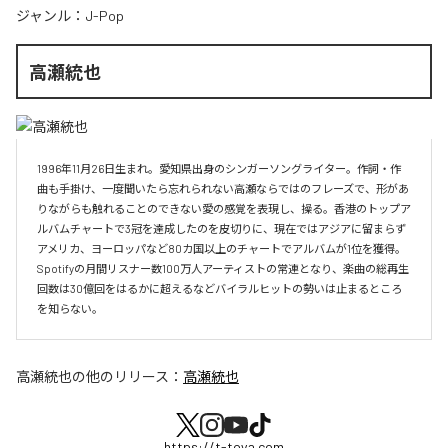
ジャンル：
J-Pop
高瀬統也
1996年11月26日生まれ。愛知県出身のシンガーソングライター。作詞・作
曲も手掛け、一度聞いたら忘れられない高瀬ならではのフレーズで、形があ
りながらも触れることのできない愛の感覚を表現し、操る。香港のトップア
ルバムチャートで3冠を達成したのを皮切りに、現在ではアジアに留まらず
アメリカ、ヨーロッパなど80カ国以上のチャートでアルバムが1位を獲得。
Spotifyの月間リスナー数100万人アーティストの常連となり、楽曲の総再生
回数は30億回をはるかに超えるなどバイラルヒットの勢いは止まるところ
を知らない。
高瀬統也
の他のリリース：
高瀬統也
https://t-toya.com