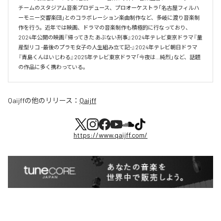
チームのスタジアム音楽プロデュース、プロオーケストラ「名古屋フィルハ
ーモニー交響楽団」とのコラボレーション楽曲制作など、多岐に渡り音楽制
作を行う。近年では映画、ドラマの音楽制作も積極的に行なっており、
2024年公開の映画『帰ってきた あぶない刑事』2024年テレビ東京ドラマ『量
産型リコ -最後のプラモ女子の人生組み立て記-』2024年テレビ朝日ドラマ
『青島くんはいじわる』2025年テレビ東京ドラマ「今夜は…純烈」など、話題
の作品に多く携わっている。
Qaijff
の他のリリース：
Qaijff
https://www.qaijff.com/