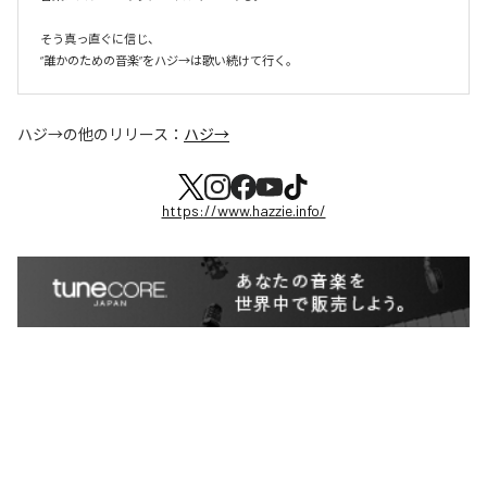
そう真っ直ぐに信じ、

ハジ→
の他のリリース：
ハジ→
https://www.hazzie.info/