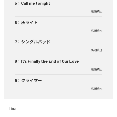
5
：
Call me tonight
高瀬統也
6
：
灰ライト
高瀬統也
7
：
シングルバッド
高瀬統也
8
：
It’s Finally the End of Our Love
高瀬統也
9
：
クライマー
高瀬統也
TTT inc