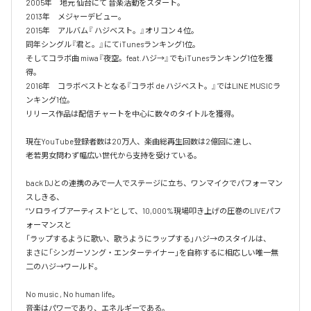
2005年　地元 仙台にて 音楽活動をスタート。

2013年　メジャーデビュー。

2015年　アルバム『 ハジベスト。』オリコン４位。

同年シングル『君と。』にてiTunesランキング1位。

そしてコラボ曲 miwa『夜空。feat.ハジ→』でもiTunesランキング1位を獲
得。

2016年　コラボベストとなる『コラボ de ハジベスト。』ではLINE MUSICラ
ンキング1位。

リリース作品は配信チャートを中心に数々のタイトルを獲得。

現在YouTube登録者数は20万人、楽曲総再生回数は2億回に達し、

老若男女問わず幅広い世代から支持を受けている。 

back DJとの連携のみで一人でステージに立ち、ワンマイクでパフォーマン
スしきる、

“ソロライブアーティスト”として、10,000%現場叩き上げの圧巻のLIVEパフ
ォーマンスと

「ラップするように歌い、歌うようにラップする」ハジ→のスタイルは、

まさに「シンガーソング・エンターテイナー」を自称するに相応しい唯一無
二のハジ→ワールド。

No music , No human life。

音楽はパワーであり、エネルギーである。
