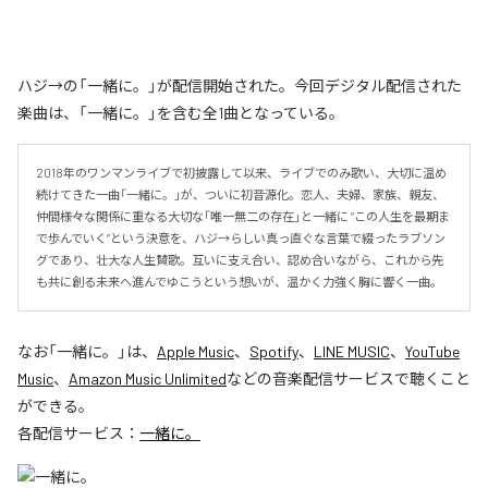
ハジ→の「一緒に。」が配信開始された。今回デジタル配信された
楽曲は、「一緒に。」を含む全1曲となっている。
2018年のワンマンライブで初披露して以来、ライブでのみ歌い、大切に温め
続けてきた一曲「一緒に。」が、ついに初音源化。恋人、夫婦、家族、親友、
仲間――様々な関係に重なる大切な「唯一無二の存在」と一緒に “この人生を最期ま
で歩んでいく”という決意を、ハジ→らしい真っ直ぐな言葉で綴ったラブソン
グであり、壮大な人生賛歌。互いに支え合い、認め合いながら、これから先
も共に創る未来へ進んでゆこうという想いが、温かく力強く胸に響く一曲。
なお「
一緒に。
」は、
Apple Music
、
Spotify
、
LINE MUSIC
、
YouTube
Music
、
Amazon Music Unlimited
などの音楽配信サービスで聴くこと
ができる。
各配信サービス：
一緒に。