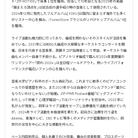
ト「ZIP-HOT100」で見事１位を獲得。担当して10年目となる2025年の楽曲
「掴まえろ頂点を」は試合前の選手紹介時の音楽として使用されている。

2024年12月に発売したフルアルバム[YOKU]は国内に留まらず海外でも多く
のリスナーの心を掴み、iTunes Store ブラジルの”J-POPトップアルバム” 1位
を獲得。

ライブ活動も精力的に行っており、編成を問わないそのスタイルが注目を集
めている。2021年には約50人編成の大規模なオーケストラコンサートを開
催。日本を代表する音楽家、斎藤ネコが指揮者として参加、オーケストラ編
曲もメンバー自身で手掛ける。ピアノトリオ編成で臨んだ2024年夏開催の
ワンマンツアー「誇れ-2024-」は全日程ソールドアウト。熱いライブパフォ
ーマンスが幅広いファンの心を掴んでいる。

音楽大学ピアノ科卒のボーカル森彩乃は、これまでに数多くのピアノコンク
ールでの受賞歴を持つ。また2021年からは自身のアパレルブランド「誰かに
なりたいわけじゃない」が始動。ZIP-FMの Podcast番組「ビッグファイブ 〜
わたしって何者？ 心理学雑談〜」ではパーソナリティを担当中。2023 年に
乳がんが発覚し、同年はライブ活動をセーブし治療優先で活動を続けていた
が、2024年ライブ活動を本格復帰を果たす。前向きに治療を行う姿を
Abema、東海テレビ、CBC テレビ等多くのメディアが密着取材を行い、同
世代の女性を中心に大きな感動を呼んだ。

ベース内田旭彦は、個人名義でのCM音楽、舞台の音楽監督、プロスポーツ