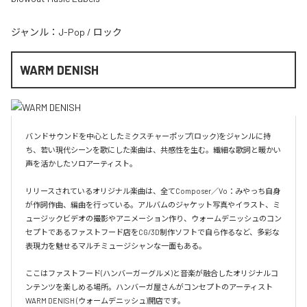
ジャンル：
J-Pop
/
ロック
WARM DENISH
バンドサウンドを中心としたミクスチャーポップ(ロック)をジャンルに持
ち、若い現代シーンを歌にした楽曲は、共感性を生む。繊細な歌詞と暖かい
声を活かしたソロアーティスト。

リリースされているオリジナル楽曲は、全てComposer／Vo：みやっち自身
が作詞作曲、編曲を行っている。アルバムのジャケット写真やイラスト、ミ
ュージックビデオの撮影やアニメーション作り、ウォームデニッシュのコン
セプトであるファストフード店をCG/3D制作ソフトで自ら作るなど、多彩な
表現力を魅せるマルチミュージシャンな一面もある。

ここはファストフード(ハンバーガーグルメ)と音楽が融合したオリジナルコ
ンテンツを楽しめる場所。ハンバーガ屋さんがコンセプトのアーティスト
WARM DENISH (ウォームデニッシュ)開店です。