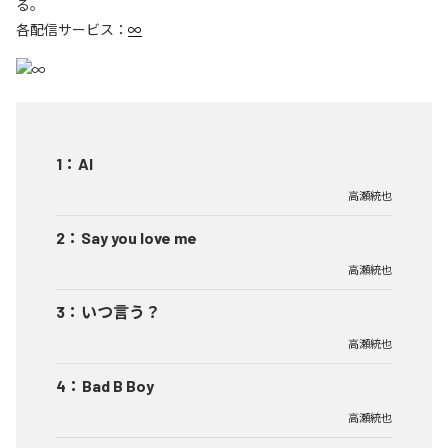
る。
各配信サービス：
∞
1
：
AI
高瀬統也
2
：
Say you love me
高瀬統也
3
：
いつ言う？
高瀬統也
4
：
Bad B Boy
高瀬統也