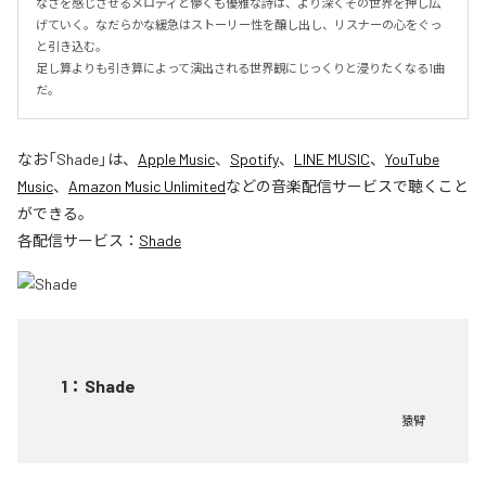
なさを感じさせるメロディと儚くも優雅な詩は、より深くその世界を押し広
げていく。なだらかな緩急はストーリー性を醸し出し、リスナーの心をぐっ
と引き込む。

足し算よりも引き算によって演出される世界観にじっくりと浸りたくなる1曲
だ。
なお「
Shade
」は、
Apple Music
、
Spotify
、
LINE MUSIC
、
YouTube
Music
、
Amazon Music Unlimited
などの音楽配信サービスで聴くこと
ができる。
各配信サービス：
Shade
1
：
Shade
猿臂