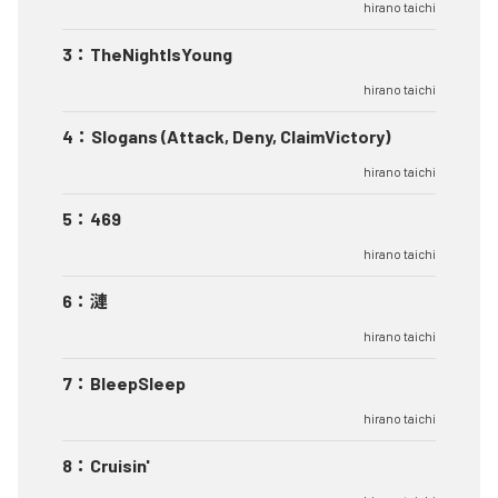
hirano taichi
3
：
TheNightIsYoung
hirano taichi
4
：
Slogans (Attack, Deny, ClaimVictory)
hirano taichi
5
：
469
hirano taichi
6
：
漣
hirano taichi
7
：
BleepSleep
hirano taichi
8
：
Cruisin'