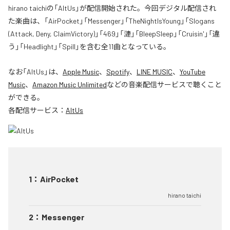
hirano taichiの「AltUs」が配信開始された。今回デジタル配信され
た楽曲は、「AirPocket」「Messenger」「TheNightIsYoung」「Slogans
(Attack, Deny, ClaimVictory)」「469」「漣」「BleepSleep」「Cruisin'」「違
う」「Headlight」「Spill」を含む全11曲となっている。
なお「
AltUs
」は、
Apple Music
、
Spotify
、
LINE MUSIC
、
YouTube
Music
、
Amazon Music Unlimited
などの音楽配信サービスで聴くこと
ができる。
各配信サービス：
AltUs
1
：
AirPocket
hirano taichi
2
：
Messenger