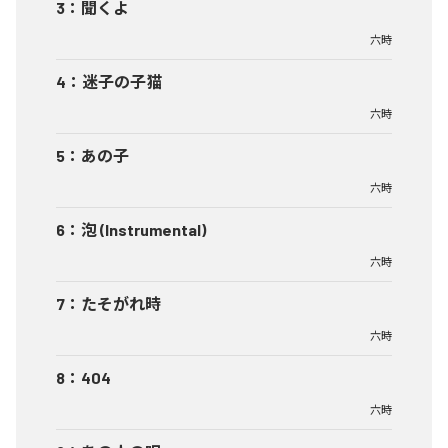
3
：
聞くよ
六時
4
：
迷子の子猫
六時
5
：
あの子
六時
6
：
泡 (Instrumental)
六時
7
：
たそがれ時
六時
8
：
404
六時