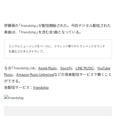
伊藤萌の「friendship」が配信開始された。今回デジタル配信された
楽曲は、「friendship」を含む全1曲となっている。
ミニマルミュージックをベースに、クラシック寄りのトランペットサウンド
を進化さたオルタナティブ。
なお「
friendship
」は、
Apple Music
、
Spotify
、
LINE MUSIC
、
YouTube
Music
、
Amazon Music Unlimited
などの音楽配信サービスで聴くこと
ができる。
各配信サービス：
friendship