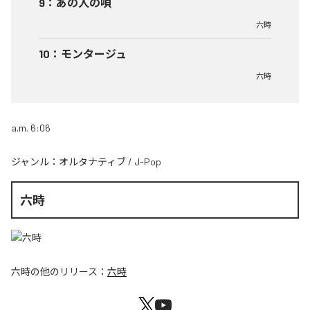
9
：
あの人の唄
六時
10
：
モンタージュ
六時
a.m. 6:06
ジャンル：
オルタナティブ
/
J-Pop
六時
六時
の他のリリース：
六時