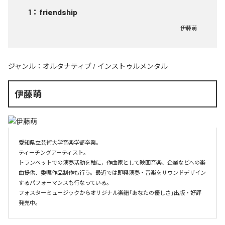
1
：
friendship
伊藤萌
ジャンル：
オルタナティブ
/
インストゥルメンタル
伊藤萌
愛知県立芸術大学音楽学部卒業。

ティーチングアーティスト。

トランペットでの演奏活動を軸に，作曲家として映画音楽、企業などへの楽
曲提供、委嘱作品制作も行う。最近では即興演奏・音楽をサウンドデザイン
するパフォーマンスも行なっている。

フォスターミュージックからオリジナル楽譜「あなたの優しさ」出版・好評