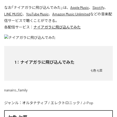
なお「
ナイアガラに飛び込んでみた
」は、
Apple Music
、
Spotify
、
LINE MUSIC
、
YouTube Music
、
Amazon Music Unlimited
などの音楽配
信サービスで聴くことができる。
各配信サービス：
ナイアガラに飛び込んでみた
1
：
ナイアガラに飛び込んでみた
七色 七菜
nanairo_family
ジャンル：
オルタナティブ
/
エレクトロニック
/
J-Pop