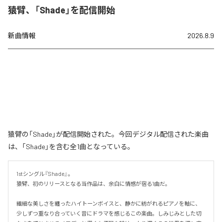
猿臂、「Shade」を配信開始
新曲情報
2026.8.9
猿臂の「Shade」が配信開始された。今回デジタル配信された楽曲
は、「Shade」を含む全1曲となっている。
1stシングル『Shade』。

猿臂、初のリリースとなる当作品は、余白に情感が宿る1曲だ。

繊細な美しさを纏ったハイトーンボイスと、静かに紡がれるピアノを軸に、
少しずつ重なり合っていく音にドラマを感じるこの楽曲。しみじみとした切