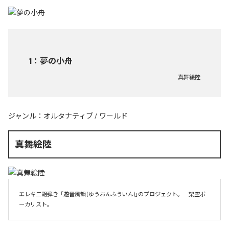
1
：
夢の小舟
真舞絵陸
ジャンル：
オルタナティブ
/
ワールド
真舞絵陸
エレキ二胡弾き  「遊音風韻 (ゆうおんふういん)」のプロジェクト。　架空ボ
ーカリスト。