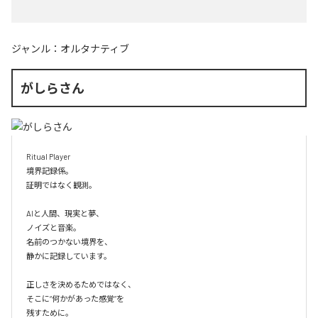
ジャンル：
オルタナティブ
がしらさん
Ritual Player

境界記録係。

証明ではなく観測。

AIと人間、現実と夢、

ノイズと音楽。

名前のつかない境界を、

静かに記録しています。

正しさを決めるためではなく、

そこに“何かがあった感覚”を

残すために。
