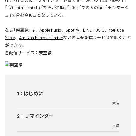
「泡 (Instrumental)」「たそがれ時」「404」「あの人の唄」「モンタージ
ュ」を含む全10曲となっている。
なお「
架空線
」は、
Apple Music
、
Spotify
、
LINE MUSIC
、
YouTube
Music
、
Amazon Music Unlimited
などの音楽配信サービスで聴くこと
ができる。
各配信サービス：
架空線
1
：
はじめに
六時
2
：
リマインダー
六時