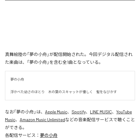
真舞絵陸の「夢の小舟」が配信開始された。今回デジタル配信され
た楽曲は、「夢の小舟」を含む全1曲となっている。
夢の小舟　

浮かべた幼さのほとり　木の葉のスキャットが優しく　髪をなびかす
なお「
夢の小舟
」は、
Apple Music
、
Spotify
、
LINE MUSIC
、
YouTube
Music
、
Amazon Music Unlimited
などの音楽配信サービスで聴くこと
ができる。
各配信サービス：
夢の小舟