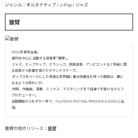
ジャンル：
オルタナティブ
/
J-Pop
/
ジャズ
猿臂
2002年東京出身。

 都内を中心に活動する音楽家「猿臂」。

 ジャズ、ヒップホップ、クラシック、民族音楽、アンビエントなど多岐に渡
る音楽から影響を受けたサウンドスケープ。

 ポップスをベースにした多様な世界観に乗る特異性を持った歌詞は、癖に
なるような味わいが。

 作詞、作編曲、演奏、ミックス、マスタリングまで自身で手掛けるセルフ
プロデューサー。

活動開始からわずか一年で、FUJI ROCK FESTIVAL のROOKIE A GOGO に出
演。
猿臂
の他のリリース：
猿臂