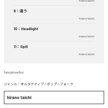
hirano taichi
9
：
違う
hirano taichi
10
：
Headlight
hirano taichi
11
：
Spill
hirano taichi
fancyloverboi
ジャンル：
オルタナティブ
/
ポップ
/
フォーク
hirano taichi