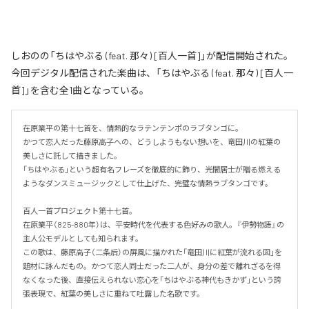
しおのの「ちはやぶる (feat. 那々) [百人一首]」が配信開始された。
今回デジタル配信された楽曲は、「ちはやぶる (feat. 那々) [百人一
首]」を含む全1曲となっている。
在原業平の第十七首を、情熱的なラテンテンポのラブタンゴに。

かつて恋人だった藤原高子への、どうしようもない想いを、竜田川の紅葉の
美しさに託して描きました。

「ちはやぶる」という超有名フレーズを徹底的に飾り、光闇居士が贈る燃える
ようなダンスミュージックとして仕上げた、完璧な情熱ラブタンゴです。

百人一首プロジェクト第十七首。

在原業平（825-880年）は、平安時代を代表する色好みの歌人。『伊勢物語』の
主人公モデルとしても知られます。

この歌は、藤原高子（二条后）の屏風に描かれた「竜田川に紅葉が流れる図」を
題材に詠んだもの。かつて恋人同士だった二人が、身分の差で離れざるを得
なくなった後、直接伝えられない恋心を「ちはやぶる神代もきかず」という誇
張表現で、紅葉の美しさに重ねて吐露した名歌です。