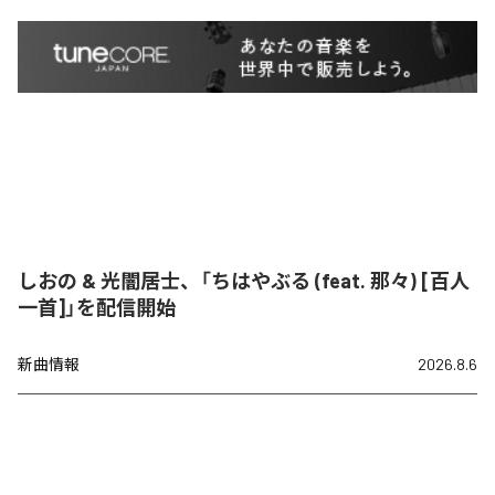
しおの & 光闇居士、「ちはやぶる (feat. 那々) [百人
一首]」を配信開始
新曲情報
2026.8.6