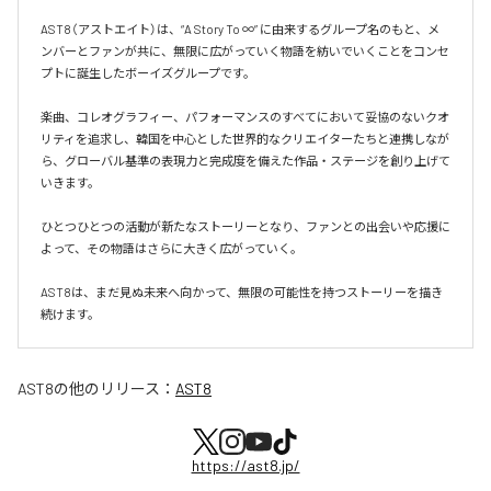
AST8（アストエイト）は、“A Story To ∞” に由来するグループ名のもと、メ
ンバーとファンが共に、無限に広がっていく物語を紡いでいくことをコンセ
プトに誕生したボーイズグループです。

楽曲、コレオグラフィー、パフォーマンスのすべてにおいて妥協のないクオ
リティを追求し、韓国を中心とした世界的なクリエイターたちと連携しなが
ら、グローバル基準の表現力と完成度を備えた作品・ステージを創り上げて
いきます。

ひとつひとつの活動が新たなストーリーとなり、ファンとの出会いや応援に
よって、その物語はさらに大きく広がっていく。

AST8は、まだ見ぬ未来へ向かって、無限の可能性を持つストーリーを描き
続けます。
AST8
の他のリリース：
AST8
https://ast8.jp/