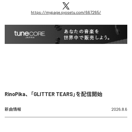
https://mypage.syosetu.com/667265/
RinoPika、「GLITTER TEARS」を配信開始
新曲情報
2026.8.6