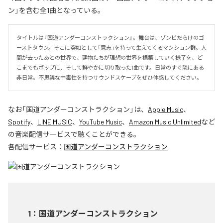
ン」を含む全1曲となっている。
タイトルは『国道アンダーコンストラクション』。舞台は、ゾンビだらけのゴ
ーストタウン。そこに突如として「意志」を持って生えてくるマンション群。人
間が去ったあとの世界で、建物たちが理想の世界を構築していく様子を、ど
こまでもポップに、そして鮮やかに切り取った1曲です。日常のすぐ隣にある
非日常。不思議な中毒性を持つサウンドスケープをぜひ体感してください。
なお「
国道アンダーコンストラクション
」は、
Apple Music
、
Spotify
、
LINE MUSIC
、
YouTube Music
、
Amazon Music Unlimited
など
の音楽配信サービスで聴くことができる。
各配信サービス：
国道アンダーコンストラクション
1
：
国道アンダーコンストラクション