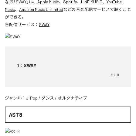
なお「
SWAY
」は、
Apple Music
、
Spotify
、
LINE MUSIC
、
YouTube
Music
、
Amazon Music Unlimited
などの音楽配信サービスで聴くこと
ができる。
各配信サービス：
SWAY
1
：
SWAY
AST8
ジャンル：
J-Pop
/
ダンス
/
オルタナティブ
AST8