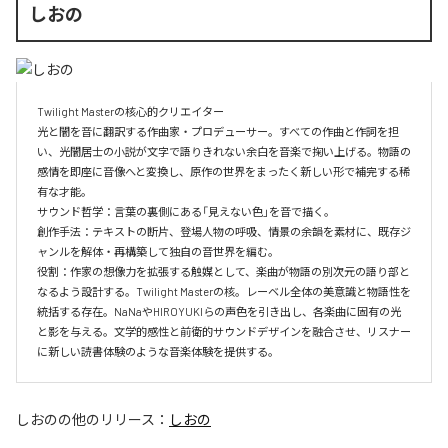
しおの
Twilight Masterの核心的クリエイター  

光と闇を音に翻訳する作曲家・プロデューサー。すべての作曲と作詞を担
い、光闇居士の小説が文字で語りきれない余白を音楽で掬い上げる。物語の
感情を即座に音像へと変換し、原作の世界をまったく新しい形で補完する稀
有な才能。

サウンド哲学：言葉の裏側にある「見えない色」を音で描く。

創作手法：テキストの断片、登場人物の呼吸、情景の余韻を素材に、既存ジ
ャンルを解体・再構築して独自の音世界を編む。

役割：作家の想像力を拡張する触媒として、楽曲が物語の別次元の語り部と
なるよう設計する。Twilight Masterの核。レーベル全体の美意識と物語性を
統括する存在。NaNaやHIROYUKIらの声色を引き出し、各楽曲に固有の光
と影を与える。文学的感性と前衛的サウンドデザインを融合させ、リスナー
に新しい読書体験のような音楽体験を提供する。
しおの
の他のリリース：
しおの