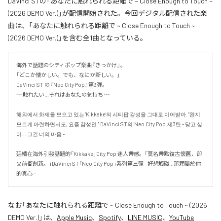
DaVinci STの「あなたに触れられる距離で ~ Close Enough to Touch ~
(2026 DEMO Ver.)」が配信開始された。今回デジタル配信された楽
曲は、「あなたに触れられる距離で ~ Close Enough to Touch ~
(2026 DEMO Ver.)」を含む全1曲となっている。
海外で話題のシティポップ楽曲『きっかけ』。

「どこか懐かしい。でも、なにか新しい。」

DaVinci ST の『Neo City Pop』第3弾。

〜 触れたい...それはあなたの気持ち 〜

해외에서 화제를 모으고 있는 'Kikkake'의 시티팝 감성을 그대로 이어받아. "왠지 
모르게 아련하면서도, 요즘 감성인." DaVinci ST의 'Neo City Pop' 제3탄 - 닿고 싶
어... 그건 너의 마음 -

延續在海外引發話題的「Kikkake」City Pop 迷人帶感。「莫名帶點復古懷舊，卻
又前衛創新。」DaVinci ST「Neo City Pop」系列第三彈 - 好想觸碰...那顆屬於你
的真心 -
なお「
あなたに触れられる距離で ~ Close Enough to Touch ~ (2026
DEMO Ver.)
」は、
Apple Music
、
Spotify
、
LINE MUSIC
、
YouTube