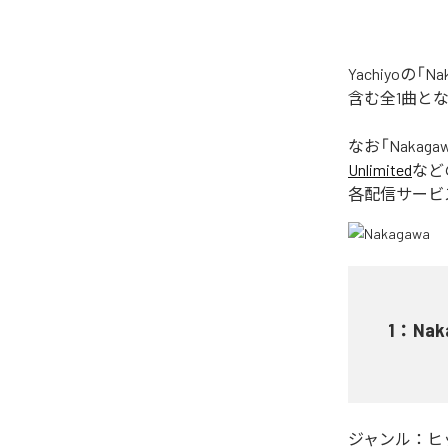
Yachiyoの
含む全1曲と
なお「
Nakaga
Unlimited
など
各配信サービ
1
：
Nak
ジャンル：
ヒ