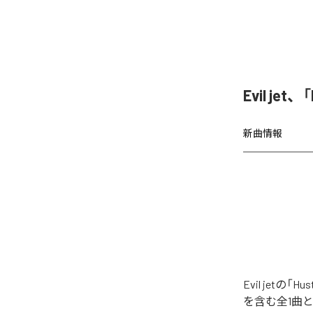
Evil jet
新曲情報
Evil jetの
を含む全1曲