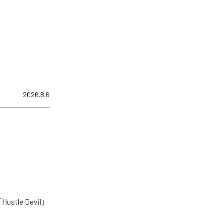
2026.8.6
le Devil」