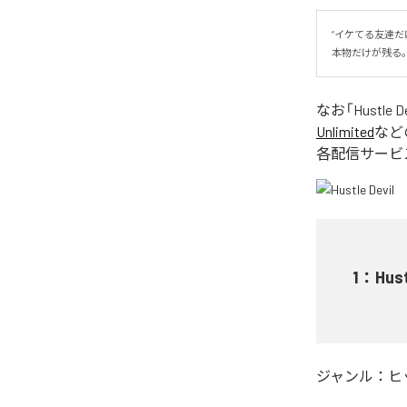
“イケてる友達だけ
本物だけが残る
なお「
Hustle D
Unlimited
など
各配信サービ
1
：
Hust
ジャンル：
ヒ