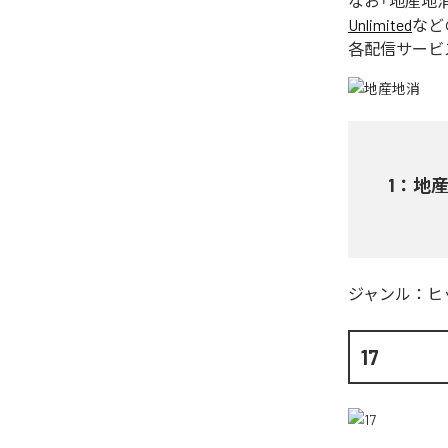
なお「
地産地
Unlimited
など
各配信サービ
1
：
地
ジャンル：
ヒ
17