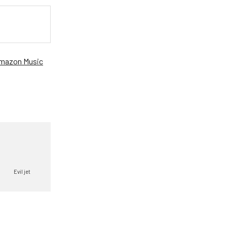
mazon Music
Evil jet