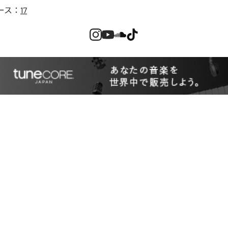
ース：
17