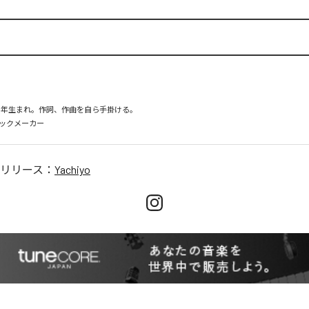
98年生まれ。作詞、作曲を自ら手掛ける。

リリース：
Yachiyo