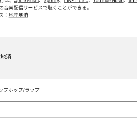
消
」は、
Apple Music
、
Spotify
、
LINE MUSIC
、
YouTube Music
、
Ama
の音楽配信サービスで聴くことができる。
ス：
地産地消
産地消
ップホップ/ラップ