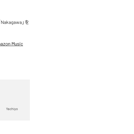
akagawa」を
azon Music
Yachiyo