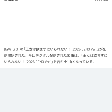
DaVinci STの「王女は飲まずにいられない！ (2026 DEMO Ver.)」が配
信開始された。今回デジタル配信された楽曲は、「王女は飲まずに
いられない！ (2026 DEMO Ver.)」を含む全1曲となっている。
なお「
王女は飲まずにいられない！ (2026 DEMO Ver.)
」は、
Apple
Music
、
Spotify
、
LINE MUSIC
、
YouTube Music
、
Amazon Music
Unlimited
などの音楽配信サービスで聴くことができる。
各配信サービス：
王女は飲まずにいられない！ (2026 DEMO Ver.)