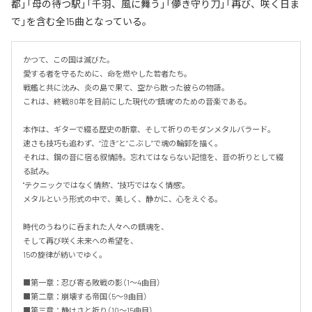
都」「母の待つ駅」「千羽、風に舞う」「儚き守り刀」「再び、咲く日ま
で」を含む全15曲となっている。
かつて、この国は滅びた。

愛する者を守るために、命を燃やした若者たち。

戦艦と共に沈み、炎の島で果て、空から散った彼らの物語。

これは、終戦80年を目前にした現代の“鎮魂”のための音楽である。

本作は、ギターで綴る歴史の断章、そして祈りのモダンメタルバラード。

速さも技巧も追わず、“泣き”と“こぶし”で魂の輪郭を描く。

それは、鋼の音に宿る叙情詩。忘れてはならない記憶を、音の祈りとして綴
る試み。

"テクニックではなく情熱"、"技巧ではなく情感"。

メタルという形式の中で、美しく、静かに、心をえぐる。

時代のうねりに呑まれた人々への鎮魂を、

そして再び咲く未来への希望を、

15の旋律が紡いでゆく。

■第一章：忍び寄る敗戦の影（1～4曲目）

■第二章：崩壊する帝国（5～9曲目）

■第三章：静けさと祈り（10～15曲目）