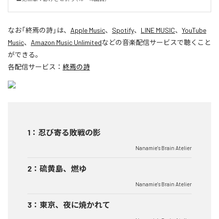
なお「
終焉の詩
」は、
Apple Music
、
Spotify
、
LINE MUSIC
、
YouTube
Music
、
Amazon Music Unlimited
などの音楽配信サービスで聴くこと
ができる。
各配信サービス：
終焉の詩
1
：
忍び寄る敗戦の影
Nanamie's Brain Atelier
2
：
硫黄島、燃ゆ
Nanamie's Brain Atelier
3
：
東京、夜に焼かれて