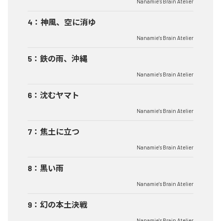
Nanamie's Brain Atelier
4
：
神風、空に消ゆ
Nanamie's Brain Atelier
5
：
鉄の雨、沖縄
Nanamie's Brain Atelier
6
：
沈むヤマト
Nanamie's Brain Atelier
7
：
焦土に立つ
Nanamie's Brain Atelier
8
：
黒い雨
Nanamie's Brain Atelier
9
：
幻の本土決戦
Nanamie's Brain Atelier