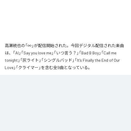
高瀬統也の「∞」が配信開始された。今回デジタル配信された楽曲
は、「AI」「Say you love me」「いつ言う？」「Bad B Boy」「Call me
tonight」「灰ライト」「シングルバッド」「It’s Finally the End of Our
Love」「クライマー」を含む全9曲となっている。
なお「
∞
」は、
Apple Music
、
Spotify
、
LINE MUSIC
、
YouTube Music
、
Amazon Music Unlimited
などの音楽配信サービスで聴くことができ
る。
各配信サービス：
∞