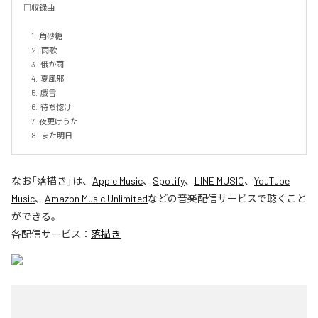
□収録曲

　1.  角砂糖

　2.  雨歌

　3.  俄か雨

　4.  夏風邪

　5.  戯言

　6.  待ち惚け

　7.  夜更けうた

　8.  また明日
なお「
落描き
」は、
Apple Music
、
Spotify
、
LINE MUSIC
、
YouTube
Music
、
Amazon Music Unlimited
などの音楽配信サービスで聴くこと
ができる。
各配信サービス：
落描き