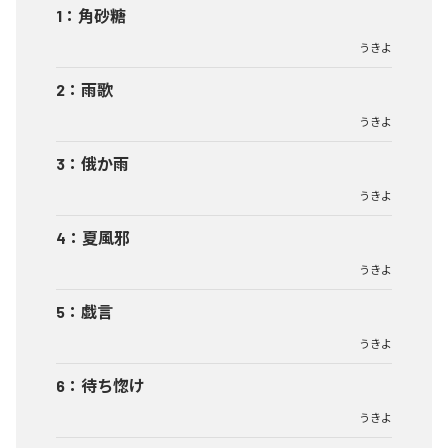
1
：
角砂糖
うきよ
2
：
雨歌
うきよ
3
：
俄か雨
うきよ
4
：
夏風邪
うきよ
5
：
戯言
うきよ
6
：
待ち惚け
うきよ