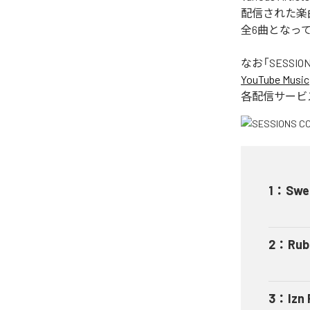
配信された楽曲は、「
全6曲となっ
なお「
SESSION
YouTube Music
各配信サービ
1
：
Swel
2
：
Rub
3
：
Izn 