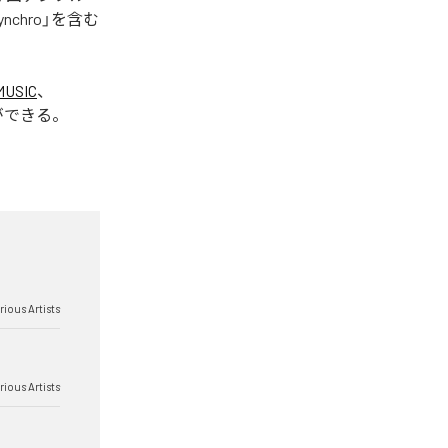
Synchro」を含む
MUSIC
、
ができる。
rious Artists
rious Artists