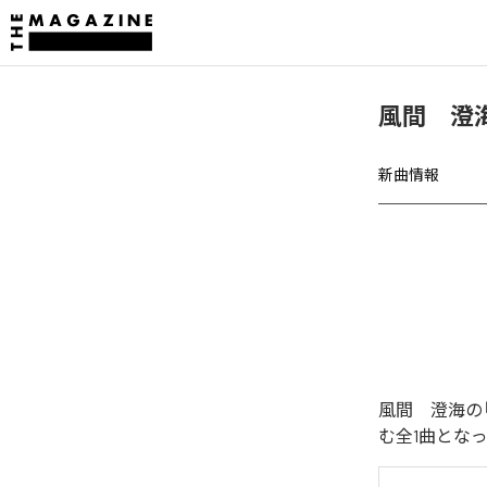
風間 澄海
新曲情報
風間 澄海の「
む全1曲とな