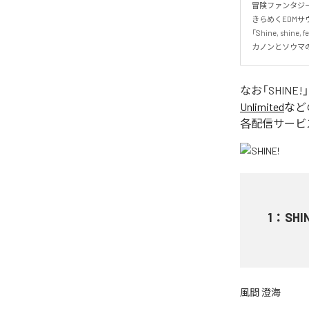
冒険ファンタジー
きらめくEDMサ
「Shine, shin
カノンとソウマ
なお「
SHINE!
Unlimited
など
各配信サービ
1
：
SHI
風間 澄海