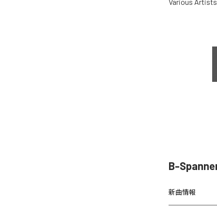
Various Artists
B-Spanne
新曲情報