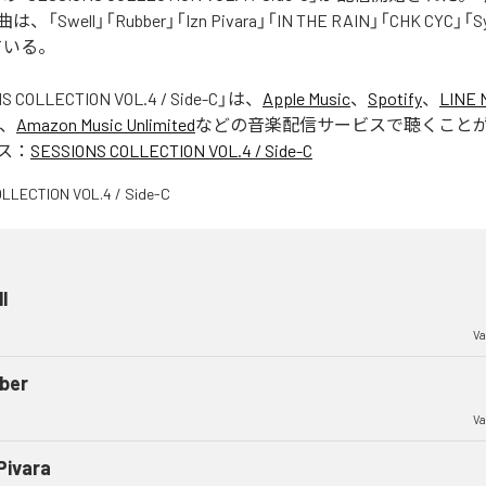
Swell」「Rubber」「Izn Pivara」「IN THE RAIN」「CHK CYC」「
ている。
S COLLECTION VOL.4 / Side-C
」は、
Apple Music
、
Spotify
、
LINE 
、
Amazon Music Unlimited
などの音楽配信サービスで聴くこと
ス：
SESSIONS COLLECTION VOL.4 / Side-C
l
Va
ber
Va
Pivara