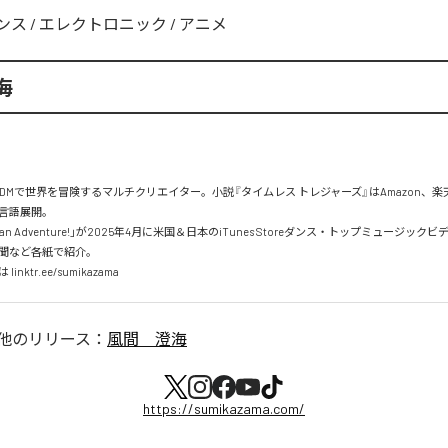
ンス
/
エレクトロニック
/
アニメ
海
EDMで世界を冒険するマルチクリエイター。小説『タイムレス トレジャーズ』はAmazon、
で9言語展開。

o On an Adventure!」が2025年4月に米国＆日本のiTunes Storeダンス・トップミュージッ
聞など各紙で紹介。

他のリリース：
風間 澄海
https://sumikazama.com/