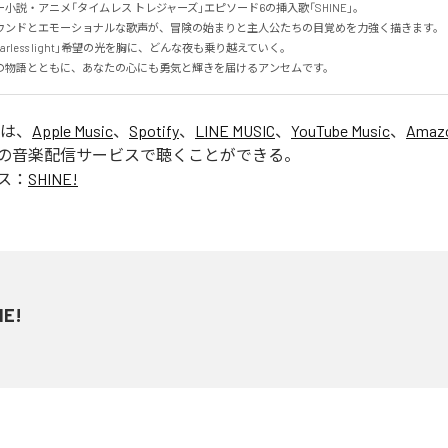
小説・アニメ「タイムレス トレジャーズ」エピソード6の挿入歌「SHINE」。

ウンドとエモーショナルな歌声が、冒険の始まりと主人公たちの目覚めを力強く描きます。

e, fearless light」――希望の光を胸に、どんな夜も乗り越えていく。

の物語とともに、あなたの心にも勇気と輝きを届けるアンセムです。
」は、
Apple Music
、
Spotify
、
LINE MUSIC
、
YouTube Music
、
Amazo
の音楽配信サービスで聴くことができる。
ス：
SHINE!
NE!