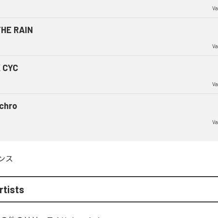
Va
THE RAIN
Va
 CYC
Va
chro
Va
ンス
rtists