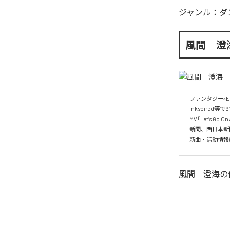
ジャンル：
ダ
風間 澄
ファンタジー×
Inkspired等
MV「Let’s G
新聞、西日本新
風間 澄海
の