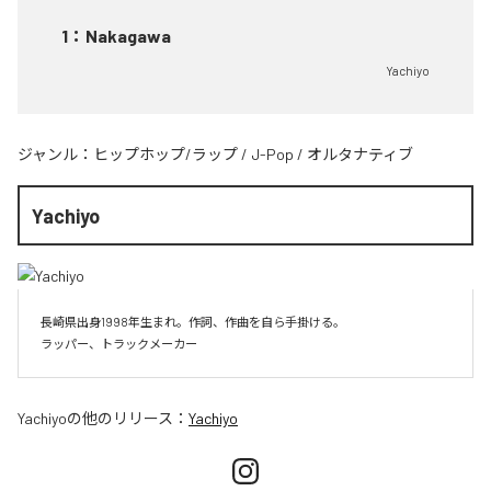
1
：
Nakagawa
Yachiyo
ジャンル：
ヒップホップ/ラップ
/
J-Pop
/
オルタナティブ
Yachiyo
長崎県出身1998年生まれ。作詞、作曲を自ら手掛ける。

Yachiyo
の他のリリース：
Yachiyo