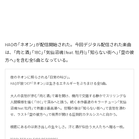
HAQの「ネオン」が配信開始された。今回デジタル配信された楽曲
は、「肉と酒」「18C」「気仙沼魂 (feat. 牡丹)」「知らない街へ」「空の彼
方へ」を含む全5曲となっている。
夜のネオンに照らされる「日常の叫び」。

HAQが放つEP『ネオン』は生きるエネルギーをぶちまける全5曲。

大人の哀愁が滲む「肉と酒」で幕を開け、機内で交錯する静かでスリリングな
人間模様を描く「18C」で深みへと誘う。続く本作最速のキラーチューン「気仙
沼魂 feat.牡丹」で熱量は最高潮へ。狂騒の後は「知らない街へ」で哀愁を漂わ
せ、ラスト「空の彼方へ」で視界が開ける圧倒的カタルシスへと向かう。

根底にあるのは剥き出しの生々しさ。汗と酒が似合う大人たちへ贈る一枚。
