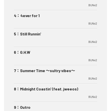
BUNx2
4
：
4ever for 1
BUNx2
5
：
Still Runnin'
BUNx2
6
：
G.H.W
BUNx2
7
：
Summer Time 〜sultry vibes〜
BUNx2
8
：
Midnight Coastin' (feat. jweeos)
BUNx2
9
：
Outro