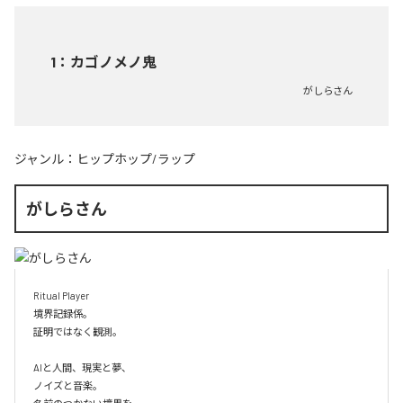
1
：
カゴノメノ鬼
がしらさん
ジャンル：
ヒップホップ/ラップ
がしらさん
Ritual Player

境界記録係。

証明ではなく観測。

AIと人間、現実と夢、

ノイズと音楽。
