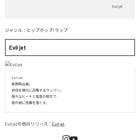
Evil jet
ジャンル：
ヒップホップ/ラップ
Evil jet
Evil Jet

長野県出身。

妖怪を現代に召喚するラッパー。

様々なビートと低音の呪文で、

夜の街に怪異を落とす。
Evil jet
の他のリリース：
Evil jet