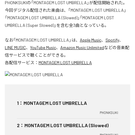
PHONKSUKIの「MONTAGEM LOST UMBRELLA」が配信開始された。
今回デジタル配信された楽曲は、「MONTAGEM LOST UMBRELLA」
「MONTAGEM LOST UMBRELLA (Slowed)」「MONTAGEM LOST
UMBRELLA (Super Slowed)」を含む全3曲となっている。
なお「
MONTAGEM LOST UMBRELLA
」は、
Apple Music
、
Spotify
、
LINE MUSIC
、
YouTube Music
、
Amazon Music Unlimited
などの音楽配
信サービスで聴くことができる。
各配信サービス：
MONTAGEM LOST UMBRELLA
1
：
MONTAGEM LOST UMBRELLA
PHONKSUKI
2
：
MONTAGEM LOST UMBRELLA (Slowed)
PHONKSUKI