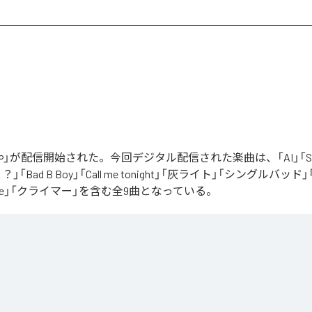
」が配信開始された。今回デジタル配信された楽曲は、「AI」「Say yo
「Bad B Boy」「Call me tonight」「灰ライト」「シングルバッド」「It’s 
ur Love」「クライマー」を含む全9曲となっている。
Apple Music
、
Spotify
、
LINE MUSIC
、
YouTube Music
、
Amazon Mus
信サービスで聴くことができる。
ス：
∞