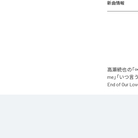
新曲情報
高瀬統也の「∞
me」「いつ言う？」
End of O
なお「
∞
」は、
などの音楽配
各配信サービ