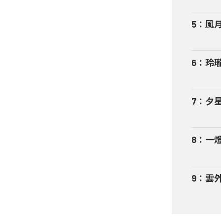
5
：
風
6
：
玲
7
：
夕
8
：
一
9
：
雲