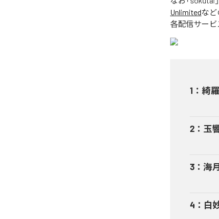
なお「
sokutai
Unlimited
など
各配信サービ
1
：
綺
2
：
玉
3
：
海
4
：
白