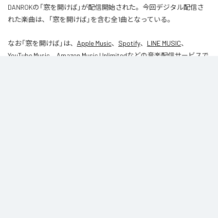
DANROKの「窓を開けば」が配信開始された。今回デジタル配信さ
れた楽曲は、「窓を開けば」を含む全1曲となっている。
なお「
窓を開けば
」は、
Apple Music
、
Spotify
、
LINE MUSIC
、
YouTube Music
、
Amazon Music Unlimited
などの音楽配信サービスで
聴くことができる。
各配信サービス：
窓を開けば
1
：
窓を開けば
DANROK
Niibori Records