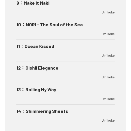
9
：
Make it Maki
Umikoke
10
：
NORI - The Soul of the Sea
Umikoke
11
：
Ocean Kissed
Umikoke
12
：
Oishii Elegance
Umikoke
13
：
Rolling My Way
Umikoke
14
：
Shimmering Sheets
Umikoke