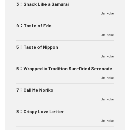
3
：
Snack Like a Samurai
Umikoke
4
：
Taste of Edo
Umikoke
5
：
Taste of Nippon
Umikoke
6
：
Wrapped in Tradition Sun-Dried Serenade
Umikoke
7
：
Call Me Noriko
Umikoke
8
：
Crispy Love Letter
Umikoke