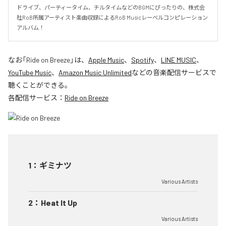
ドライブ、パーティータイム、チルタイムなどのBGMにぴったりの、株式会
社RoB所属アーティスト楽曲収録によるRoB Musicレーベルコンピレーション
アルバム！
なお「
Ride on Breeze
」は、
Apple Music
、
Spotify
、
LINE MUSIC
、
YouTube Music
、
Amazon Music Unlimited
などの音楽配信サービスで
聴くことができる。
各配信サービス：
Ride on Breeze
1
：
ギミナツ
Various Artists
2
：
Heat It Up
Various Artists