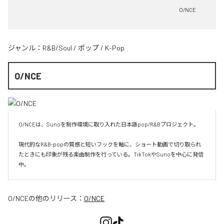
O/NCE
ジャンル：
R&B/Soul
/
ポップ
/
K-Pop
O/NCE
O/NCEは、Sunoを制作環境に取り入れた日本語pop/R&Bプロジェクト。

現代的なR&B-popの質感と短いフックを軸に、ショート動画で切り取られ
たときにも印象が残る楽曲制作を行っている。TikTokやSunoを中心に発信
O/NCE
の他のリリース：
O/NCE