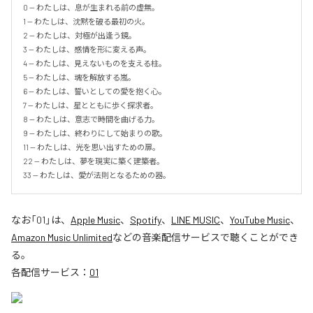
0 — わたしは、息が生まれる前の虚無。

1 — わたしは、沈黙を破る最初の火。

2 — わたしは、対極が出逢う鏡。

3 — わたしは、感情を形に変える声。

4 — わたしは、見えないものを支える柱。

5 — わたしは、魂を解放する嵐。

6 — わたしは、誓いとしての愛を抱く心。

7 — わたしは、星とともに歩く探求者。

8 — わたしは、意志で時間を曲げる力。

9 — わたしは、終わりにして始まりの歌。

11 — わたしは、光を思い出すための扉。

22 — わたしは、夢を現実に築く建築者。

33 — わたしは、愛が法則となるための器。
なお「
01
」は、
Apple Music
、
Spotify
、
LINE MUSIC
、
YouTube Music
、
Amazon Music Unlimited
などの音楽配信サービスで聴くことができ
る。
各配信サービス：
01