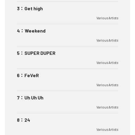
3
：
Get high
Various Artists
4
：
Weekend
Various Artists
5
：
SUPER DUPER
Various Artists
6
：
FeVeR
Various Artists
7
：
Uh Uh Uh
Various Artists
8
：
24
Various Artists