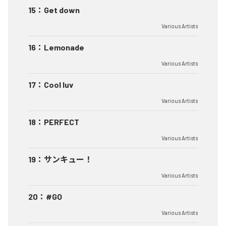
15
：
Get down
Various Artists
16
：
Lemonade
Various Artists
17
：
Cool luv
Various Artists
18
：
PERFECT
Various Artists
19
：
サンキュー！
Various Artists
20
：
#GO
Various Artists