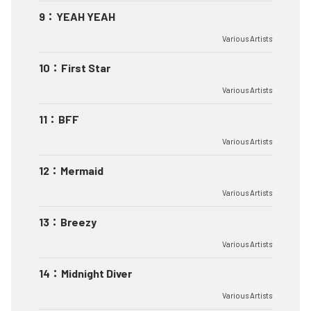
9
：
YEAH YEAH
Various Artists
10
：
First Star
Various Artists
11
：
BFF
Various Artists
12
：
Mermaid
Various Artists
13
：
Breezy
Various Artists
14
：
Midnight Diver
Various Artists