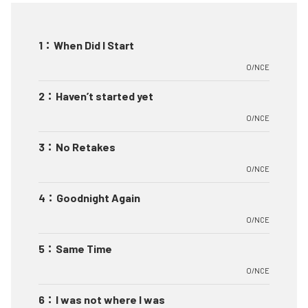
1
：
When Did I Start
O/NCE
2
：
Haven’t started yet
O/NCE
3
：
No Retakes
O/NCE
4
：
Goodnight Again
O/NCE
5
：
Same Time
O/NCE
6
：
I was not where I was