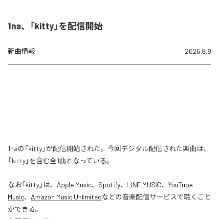
1na、「kitty」を配信開始
新曲情報
2026.8.8
1naの「kitty」が配信開始された。今回デジタル配信された楽曲は、
「kitty」を含む全1曲となっている。
なお「
kitty
」は、
Apple Music
、
Spotify
、
LINE MUSIC
、
YouTube
Music
、
Amazon Music Unlimited
などの音楽配信サービスで聴くこと
ができる。