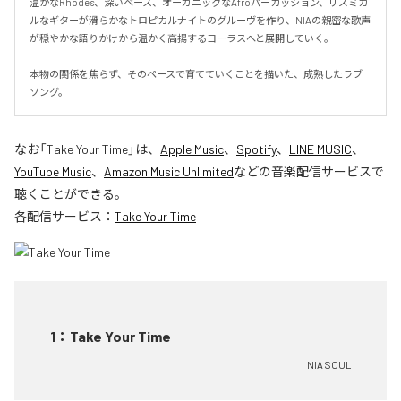
温かなRhodes、深いベース、オーガニックなAfroパーカッション、リズミカ
ルなギターが滑らかなトロピカルナイトのグルーヴを作り、NIAの親密な歌声
が穏やかな語りかけから温かく高揚するコーラスへと展開していく。

本物の関係を焦らず、そのペースで育てていくことを描いた、成熟したラブ
ソング。
なお「
Take Your Time
」は、
Apple Music
、
Spotify
、
LINE MUSIC
、
YouTube Music
、
Amazon Music Unlimited
などの音楽配信サービスで
聴くことができる。
各配信サービス：
Take Your Time
1
：
Take Your Time
NIA SOUL