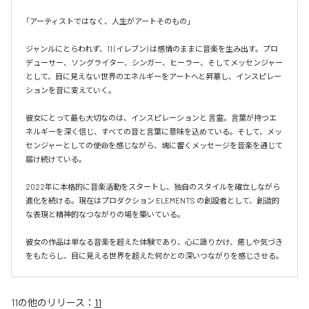
「アーティストではなく、人生がアートそのもの」

ジャンルにとらわれず、11 (イレブン) は感情のままに音楽を生み出す。プロ
デューサー、ソングライター、シンガー、ヒーラー、そしてメッセンジャー
として、目に見えない世界のエネルギーをアートへと昇華し、インスピレー
ションを音に変えていく。

彼女にとって最も大切なのは、インスピレーションと 言霊。言葉が持つエ
ネルギーを深く信じ、すべての音と言葉に意味を込めている。そして、メッ
センジャーとしての使命を感じながら、魂に響くメッセージを音楽を通じて
届け続けている。

2022年に本格的に音楽活動をスタートし、独自のスタイルを確立しながら
進化を続ける。現在はプロダクション ELEMENTS の創設者として、創造的
な表現と精神的なつながりの場を築いている。

彼女の作品は単なる音楽を超えた体験であり、心に語りかけ、癒しや気づき
をもたらし、目に見える世界を超えた何かとの深いつながりを感じさせる。
11
の他のリリース：
11