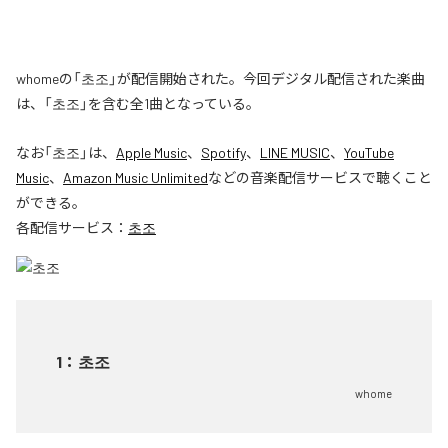
whomeの「초조」が配信開始された。今回デジタル配信された楽曲
は、「초조」を含む全1曲となっている。
なお「
초조
」は、
Apple Music
、
Spotify
、
LINE MUSIC
、
YouTube
Music
、
Amazon Music Unlimited
などの音楽配信サービスで聴くこと
ができる。
各配信サービス：
초조
1
：
초조
whome