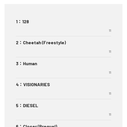
1
：
128
11
2
：
Cheetah (Freestyle)
11
3
：
Human
11
4
：
VISIONARIES
11
5
：
DIESEL
11
6
：
Closer (Prequel)