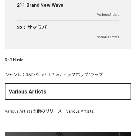
21
：
Brand New Wave
Various Artists
22
：
サマラバ
Various Artists
RoB Music
ジャンル：
R&B/Soul
/
J-Pop
/
ヒップホップ/ラップ
Various Artists
Various Artists
の他のリリース：
Various Artists