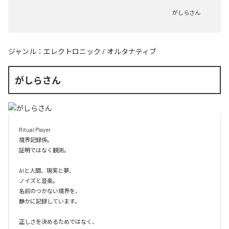
がしらさん
ジャンル：
エレクトロニック
/
オルタナティブ
がしらさん
Ritual Player

境界記録係。

証明ではなく観測。

AIと人間、現実と夢、

ノイズと音楽。

名前のつかない境界を、

静かに記録しています。

正しさを決めるためではなく、
