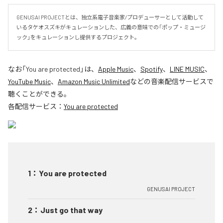
GENUSAI PROJECTとは、独立系電子音楽家/プロデューサーとして活動して
いるタケオスズキがキュレーションした、広義の意味での「ポップ・ミュージ
ック」をキュレーションし提供するプロジェクト。
なお「
You are protected
」は、
Apple Music
、
Spotify
、
LINE MUSIC
、
YouTube Music
、
Amazon Music Unlimited
などの音楽配信サービスで
聴くことができる。
各配信サービス：
You are protected
1
：
You are protected
GENUSAI PROJECT
2
：
Just go that way