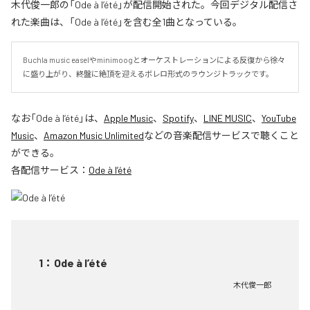
木代俊一郎の「Ode à l’été」が配信開始された。今回デジタル配信さ
れた楽曲は、「Ode à l’été」を含む全1曲となっている。
Buchla music easelやminimoogとオーケストレーションによる反復から徐々
に盛り上がり、終盤に絶頂を迎えるボレロ形式のラウンジトラックです。
なお「
Ode à l’été
」は、
Apple Music
、
Spotify
、
LINE MUSIC
、
YouTube
Music
、
Amazon Music Unlimited
などの音楽配信サービスで聴くこと
ができる。
各配信サービス：
Ode à l’été
1
：
Ode à l’été
木代俊一郎