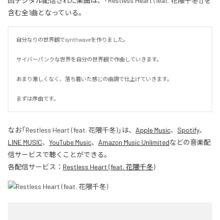
回デジタル配信された楽曲は、「Restless Heart (feat. 花隈千冬)」を
含む全1曲となっている。
自分なりの世界観でsynthwaveを作りました。

サイバーパンクな世界を自分の世界観で作曲していきます。

あまり激しくなく、落ち着いた感じの曲調で仕上げていきます。

まずは序曲です。
なお「
Restless Heart (feat. 花隈千冬)
」は、
Apple Music
、
Spotify
、
LINE MUSIC
、
YouTube Music
、
Amazon Music Unlimited
などの音楽配
信サービスで聴くことができる。
各配信サービス：
Restless Heart (feat. 花隈千冬)