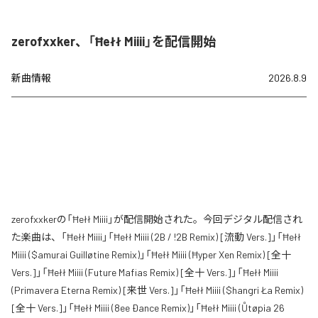
zerofxxker、「Ħełł Miiii」を配信開始
新曲情報
2026.8.9
zerofxxkerの「Ħełł Miiii」が配信開始された。今回デジタル配信され
た楽曲は、「Ħełł Miiii」「Ħełł Miiii (2B / !2B Remix) [流動 Vers.]」「Ħełł
Miiii ($amurai Guilløtine Remix)」「Ħełł Miiii (Ħyper Xen Remix) [全十
Vers.]」「Ħełł Miiii (Future Mafias Remix) [全十 Vers.]」「Ħełł Miiii
(Primavera Eterna Remix) [来世 Vers.]」「Ħełł Miiii ($hangri Ła Remix)
[全十 Vers.]」「Ħełł Miiii (8ee Ðance Remix)」「Ħełł Miiii (Ůtøpia 26