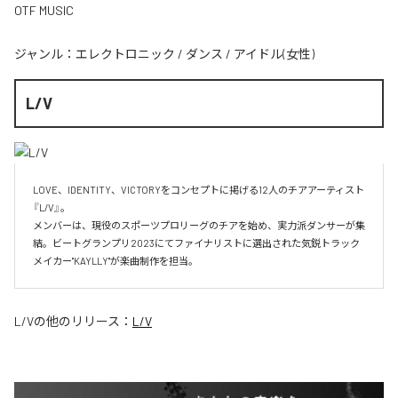
OTF MUSIC
ジャンル：
エレクトロニック
/
ダンス
/
アイドル(女性)
L/V
LOVE、IDENTITY、VICTORYをコンセプトに掲げる12人のチアアーティスト
『L/V』。

メンバーは、現役のスポーツプロリーグのチアを始め、実力派ダンサーが集
結。ビートグランプリ2023にてファイナリストに選出された気鋭トラック
メイカー"KAYLLY"が楽曲制作を担当。
L/V
の他のリリース：
L/V