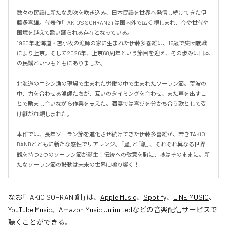
数々の民謡に新たな息吹を吹き込み、日本民謡を世界へ発信し続けてきた伊
藤多喜雄。代表作「TAKiO'S SOHRAN2」は国内外で広く親しまれ、今や世代や
国境を越えて歌い踊られる存在となっている。

1950年北海道・苫小牧の漁師の家に生まれた伊藤多喜雄は、15歳で集団就職
により上京。そして2026年、上京60周年という節目を迎え、その歩みは日本
の民謡といつもともにありました。

北海道のニシン漁の現場で生まれた労働の中で生まれたソーラン節。荒波の
中、力を合わせる漁師たちが、互いのタイミングを合わせ、また声を出すこ
とで励まし合いながら作業を支えた。酒宴では喜びを分かち合う歌として受
け継がれ親しまれた。

本作では、長年ソーラン節を進化させ続けてきた伊藤多喜雄が、若きTAKiO 
BANDとともに新たな感性でリアレンジ。「豊」と「創」、それぞれ異なる世界
観を持つ2つのソーラン節が誕生！伝統への敬意を胸に、魂はそのままに。新
たなソーラン節の鼓動は未来の世界に鳴り響く！
なお「
TAKiO SOHRAN 創
」は、
Apple Music
、
Spotify
、
LINE MUSIC
、
YouTube Music
、
Amazon Music Unlimited
などの音楽配信サービスで
聴くことができる。