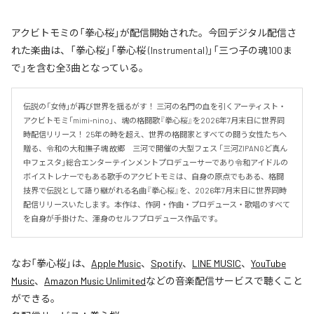
アクビトモミの「拳心桜」が配信開始された。今回デジタル配信さ
れた楽曲は、「拳心桜」「拳心桜 (Instrumental)」「三つ子の魂100ま
で」を含む全3曲となっている。
伝説の「女侍」が再び世界を揺るがす！ 三河の名門の血を引くアーティスト・
アクビトモミ「mimi-nino」、魂の格闘歌『拳心桜』を2026年7月末日に世界同
時配信リリース！ 25年の時を超え、世界の格闘家とすべての闘う女性たちへ
贈る、令和の大和撫子魂 故郷　三河で開催の大型フェス 「三河ZIPANGど真ん
中フェスタ」総合エンターテインメントプロデューサーであり令和アイドルの
ボイストレナーでもある歌手のアクビトモミは、自身の原点でもある、格闘
技界で伝説として語り継がれる名曲『拳心桜』を、2026年7月末日に世界同時
配信リリースいたします。本作は、作詞・作曲・プロデュース・歌唱のすべて
を自身が手掛けた、渾身のセルフプロデュース作品です。
なお「
拳心桜
」は、
Apple Music
、
Spotify
、
LINE MUSIC
、
YouTube
Music
、
Amazon Music Unlimited
などの音楽配信サービスで聴くこと
ができる。