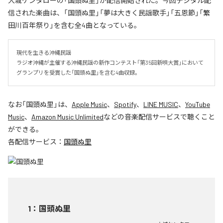
大城ケンタローの「国頭ぬ里」が配信開始された。今回デジタル配
信された楽曲は、「国頭ぬ里」「夢は大きく民謡歌手」「五恩節」「繁
田川百年祭り」を含む全4曲となっている。
現代を生きる沖縄民謡

ラジオ沖縄が主催する沖縄民謡の新作コンテスト「第35回新唄大賞」において
グランプリを受賞した「国頭ぬ里」を含む4曲収録。
なお「
国頭ぬ里
」は、
Apple Music
、
Spotify
、
LINE MUSIC
、
YouTube
Music
、
Amazon Music Unlimited
などの音楽配信サービスで聴くこと
ができる。
各配信サービス：
国頭ぬ里
1
：
国頭ぬ里