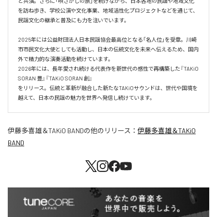
と共演。さらに「唄さがしの旅」を続けながら、日本各地の民謡や地域文化
を訪ね歩き、学校公演や文化事業、地域活性化プロジェクトなどを通じて、
民謡文化の継承と普及にも力を注いでいます。 

2025年には公益財団法人日本民謡協会最高位となる「名人位」を受章。川崎
市市民文化大使としても活動し、日本の伝統文化を未来へ伝えるため、国内
外で精力的な演奏活動を続けています。 

2026年には、長年愛され続ける代表作を新世代の感性で再構築した『TAKiO 
SORAN 豊』『TAKiO SORAN 創』

をリリース。伝統と革新が融合した新たなTAKiOサウンドは、世代や国境を
越えて、日本の民謡の魅力を世界へ発信し続けています。
伊藤多喜雄＆TAKiO BAND
の他のリリース：
伊藤多喜雄＆TAKiO
BAND