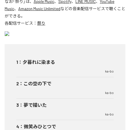
なお「
祭り
」は、
Apple Music
、
Spotify
、
LINE MUSIC
、
YouTube
Music
、
Amazon Music Unlimited
などの音楽配信サービスで聴くこと
ができる。
各配信サービス：
祭り
1
：
夕暮れに染まる
ka-bo
2
：
この空の下で
ka-bo
3
：
夢で描いた
ka-bo
4
：
微笑みひとつで