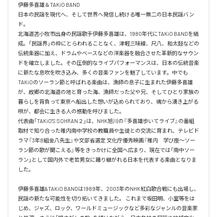
伊藤多喜雄＆TAKiO BAND

日本の民謡を現代へ、そして世界へ発信し続ける唯一無二の日本民謡バン
ド。 

北海道苫小牧市出身の民謡歌手伊藤多喜雄は、1980年代にTAKiO BANDを結
成。「民謡界」の枠にとらわれることなく、津軽三味線、尺八、和太鼓などの
伝統楽器に加え、ドラムやベースなどの洋楽器を融合させた革新的なサウン
ドを確立しました。その圧倒的なライブパフォーマンスは、日本の伝統音楽
に新たな息吹を吹き込み、多くの音楽ファンを魅了しています。中でも
TAKiOのソーラン節と呼ばれる楽曲は、漁師の息子に生まれた伊藤多喜雄
が、故郷の北海道の地と育った海、漁師だった父や兄、そしてひとり家族の
暮らしを背負って東京へ船出した想いが込められており、魂から湧き上がる
唄が、都会に生きる人の感動を呼びました。 

代表曲「TAKiO'S SOHRAN２」は、NHK旭川の『多喜雄歩いてライブ』の番組
取材で知り合った稚内南中学校の教職員や生徒との交流に育まれ、テレビド
ラマ『3年B組金八先生』や文部省選定 文化庁優秀映画『稚内　学び座〜ソー
ラン節の歌が聞こえる』等をきっかけに全国へ広まり、現在では「南中ソー
ラン」として国内外で老若男女に踊り継がれる日本を代表する楽曲となりま
した。

伊藤多喜雄&TAKiO BANDは1989年、2003年のNHK紅白歌合戦にも出場し、
民謡の新たな可能性を切り拓いてきました。 これまで坂田明、小室等をは
じめ、ジャズ、ロック、ワールドミュージックなど多彩なジャンルの音楽家