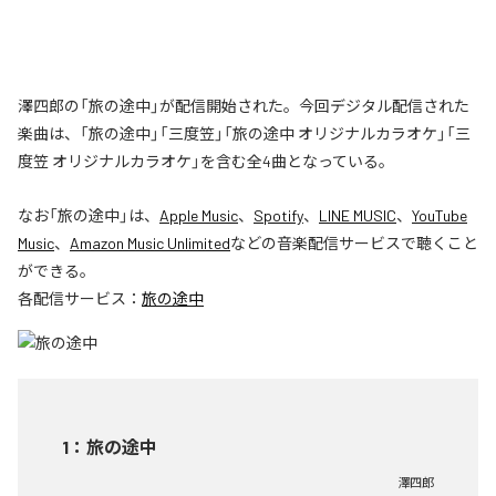
澤四郎の「旅の途中」が配信開始された。今回デジタル配信された
楽曲は、「旅の途中」「三度笠」「旅の途中 オリジナルカラオケ」「三
度笠 オリジナルカラオケ」を含む全4曲となっている。
なお「
旅の途中
」は、
Apple Music
、
Spotify
、
LINE MUSIC
、
YouTube
Music
、
Amazon Music Unlimited
などの音楽配信サービスで聴くこと
ができる。
各配信サービス：
旅の途中
1
：
旅の途中
澤四郎