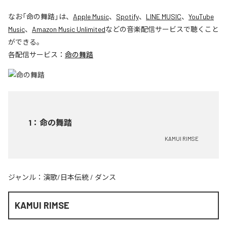
なお「
命の舞踏
」は、
Apple Music
、
Spotify
、
LINE MUSIC
、
YouTube
Music
、
Amazon Music Unlimited
などの音楽配信サービスで聴くこと
ができる。
各配信サービス：
命の舞踏
1
：
命の舞踏
KAMUI RIMSE
ジャンル：
演歌/日本伝統
/
ダンス
KAMUI RIMSE