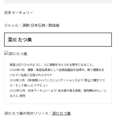
日本マーキュリー
ジャンル：
演歌/日本伝統
/
歌謡曲
深川 たつ美
美空ひばりさんのように、人に感動を与えられる歌手になること。

2009年11月　健康・美容指導員として全国加盟店を指導中、歌う健康法を
パルマン社長に伝授されスカウト

2010年12月　(株)徳間ジャパンコミュニケーションズより「郡上八幡恋つづ
り／そして南へ」にてデビュー

2023年12月　日本マーキュリーより「金木犀の香る季節／奥飛騨みれん／ふ
るさと」発売
深川 たつ美
の他のリリース：
深川 たつ美