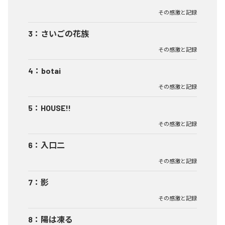
その感激と記録
3
：
さいごの花族
その感激と記録
4
：
botai
その感激と記録
5
：
HOUSE!!
その感激と記録
6
：
入口二
その感激と記録
7
：
影
その感激と記録
8
：
陽は凍る