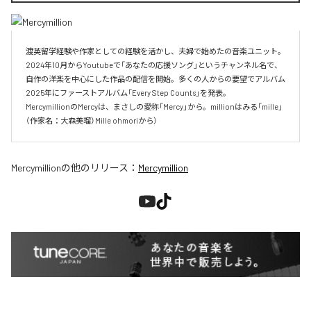
渡英留学経験や作家としての経験を活かし、夫婦で始めたの音楽ユニット。

2024年10月からYoutubeで「あなたの応援ソング」というチャンネル名で、

自作の洋楽を中心にした作品の配信を開始。多くの人からの要望でアルバム

2025年にファーストアルバム「Every Step Counts」を発表。

MercymillionのMercyは、まさしの愛称「Mercy」から。millionはみる「mille」
（作家名：大森美瑠）Mille ohmoriから）
Mercymillion
の他のリリース：
Mercymillion