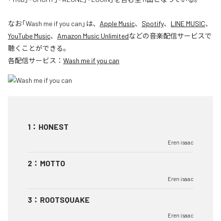
なお「
Wash me if you can
」は、
Apple Music
、
Spotify
、
LINE MUSIC
、
YouTube Music
、
Amazon Music Unlimited
などの音楽配信サービスで
聴くことができる。
各配信サービス：
Wash me if you can
1
：
HONEST
Eren isaac
2
：
MOTTO
Eren isaac
3
：
ROOTSQUAKE
Eren isaac