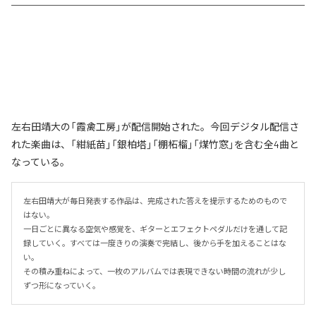
左右田靖大の「霞禽工房」が配信開始された。今回デジタル配信さ
れた楽曲は、「紺紙苗」「銀柏塔」「棚柘榴」「煤竹窓」を含む全4曲と
なっている。
左右田靖大が毎日発表する作品は、完成された答えを提示するためのもので
はない。

一日ごとに異なる空気や感覚を、ギターとエフェクトペダルだけを通して記
録していく。すべては一度きりの演奏で完結し、後から手を加えることはな
い。

その積み重ねによって、一枚のアルバムでは表現できない時間の流れが少し
ずつ形になっていく。