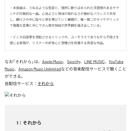
・本楽曲は、うねるような低音と、随所に散りばめられた浮遊感のあるサウ
ンドが印象的な一曲。心地よさと得体の知れなさが絶妙なバランスで共存
し、静けさの中に段々と熱を帯びていく展開が、唯一無二のサイケデリック
で複雑な音像と共にマダム南方独自の世界観を描き出している。

・どこか白昼夢を想起させるリリックの、ユーモラスでありながら不穏さを
感じる表現が、リスナーの好奇心と想像力を刺激する秀逸な作品。
なお「
それから
」は、
Apple Music
、
Spotify
、
LINE MUSIC
、
YouTube
Music
、
Amazon Music Unlimited
などの音楽配信サービスで聴くこと
ができる。
各配信サービス：
それから
1
：
それから