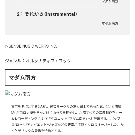
マダム南方
2
：
それから (Instrumental)
マダム南方
INSENSE MUSIC WORKS INC.
ジャンル：
オルタナティブ
/
ロック
マダム南方
東京を拠点とする2人組。軽音サークルの友人同士であった高井(右)と関屋
(左)がコロナ禍をきっかけに曲作りを開始し、以降すべての音源制作をホー
ムレコーディングにより行うユニット「マダム南方」へと発展する。ポップ
ス/ロック/アンビエント/ジャズなどの要素が混沌とクロスオーバーした、サ
イケデリックな音像を特徴とする。