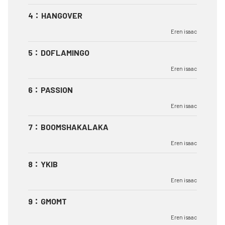
4
：
HANGOVER
Eren isaac
5
：
DOFLAMINGO
Eren isaac
6
：
PASSION
Eren isaac
7
：
BOOMSHAKALAKA
Eren isaac
8
：
YKIB
Eren isaac
9
：
GMOMT
Eren isaac