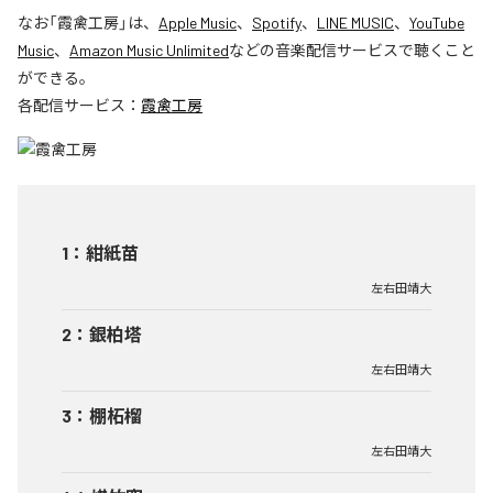
なお「
霞禽工房
」は、
Apple Music
、
Spotify
、
LINE MUSIC
、
YouTube
Music
、
Amazon Music Unlimited
などの音楽配信サービスで聴くこと
ができる。
各配信サービス：
霞禽工房
1
：
紺紙苗
左右田靖大
2
：
銀柏塔
左右田靖大
3
：
棚柘榴
左右田靖大