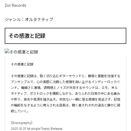
2st Records
ジャンル：
オルタナティブ
その感激と記録
その感激と記録

その感激と記録は、鋭く切り込むギターサウンドと、静寂と衝動を往復する
アンサンブルで、心の奥底に沈殿した感情を掬い上げるインディーロックバ
ンド。 繊細さと激情、透明感とノイズが共存するサウンドは、エモ、オル
タナティブ、ポストロックを横断しながら、ありふれた日常の中にある痛み
や祈り、喪失や救済を描き出す。 何気ない一瞬に宿る感情を見逃さず、記憶
の輪郭をなぞるように鳴らされる音楽は、聴く者それぞれの過去と静かに接
続していく。 

［Discography］ 

2021.10.31 1st single『hare』Release 
