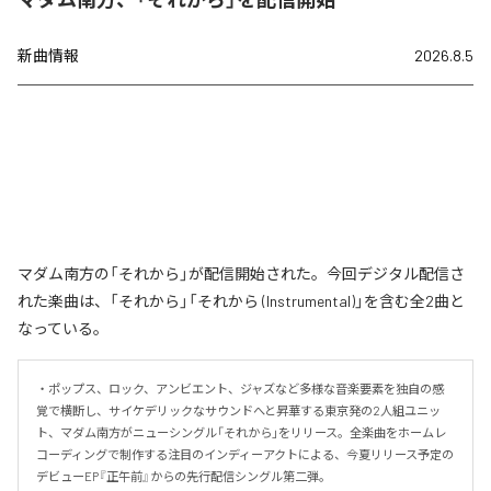
新曲情報
2026.8.5
マダム南方の「それから」が配信開始された。今回デジタル配信さ
れた楽曲は、「それから」「それから (Instrumental)」を含む全2曲と
なっている。
・ポップス、ロック、アンビエント、ジャズなど多様な音楽要素を独自の感
覚で横断し、サイケデリックなサウンドへと昇華する東京発の2人組ユニッ
ト、マダム南方がニューシングル「それから」をリリース。全楽曲をホームレ
コーディングで制作する注目のインディーアクトによる、今夏リリース予定の
デビューEP『正午前』からの先行配信シングル第二弾。
