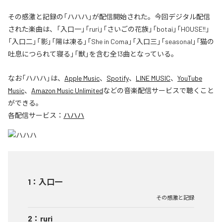
その感激と記録の「ハハハ」が配信開始された。今回デジタル配信
された楽曲は、「入口一」「ruri」「さいごの花族」「botai」「HOUSE!!」
「入口二」「影」「陽は凍る」「She in Coma」「入口三」「seasonal」「猫の
吐息につられて寝る」「獣」を含む全13曲となっている。
なお「
ハハハ
」は、
Apple Music
、
Spotify
、
LINE MUSIC
、
YouTube
Music
、
Amazon Music Unlimited
などの音楽配信サービスで聴くこと
ができる。
各配信サービス：
ハハハ
1
：
入口一
その感激と記録
2
：
ruri