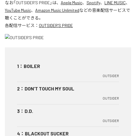
なお「
OUTSIDER’S PRIDE
」は、
Apple Music
、
Spotify
、
LINE MUSIC
、
YouTube Music
、
Amazon Music Unlimited
などの音楽配信サービスで
聴くことができる。
各配信サービス：
OUTSIDER’S PRIDE
1
：
BOILER
OUTSIDER
2
：
DON’T TOUCH MY SOUL
OUTSIDER
3
：
D.D.
OUTSIDER
4
：
BLACKOUT SUCKER