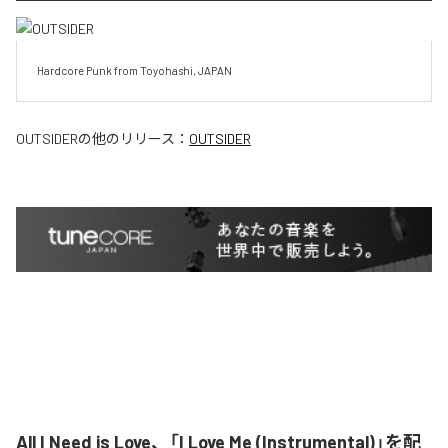
Hardcore Punk from Toyohashi, JAPAN
OUTSIDER
の他のリリース：
OUTSIDER
All I Need is Love、「I Love Me (Instrumental)」を配