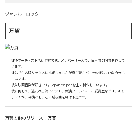
ジャンル：
ロック
万賀
彼のアーティスト名は万賀です。メンバーは一人で、日本でDTMで制作して
います。

彼は学生の頃サックスに挑戦しましたが息が続かず、その後はDTM制作をし
ています。

彼は映画音楽が好きです。japanese popを主に制作しています。

彼に関して、過去の出演イベント、共演アーティスト、受賞歴などは、あり
ませんが、今後とも、心に残る曲を制作予定です。
万賀
の他のリリース：
万賀