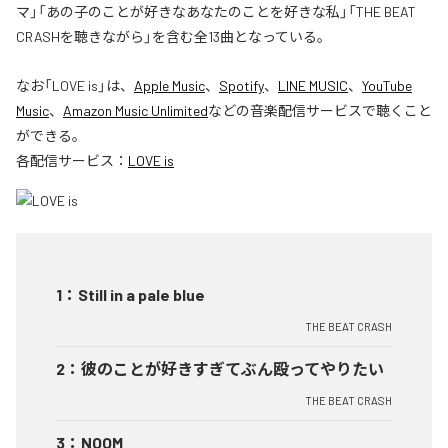
マ」「あの子のことが好きなあなたのことを好きな私」「THE BEAT
CRASHを聴きながら」を含む全13曲となっている。
なお「
LOVE is
」は、
Apple Music
、
Spotify
、
LINE MUSIC
、
YouTube
Music
、
Amazon Music Unlimited
などの音楽配信サービスで聴くこと
ができる。
各配信サービス：
LOVE is
1
：
Still in a pale blue
THE BEAT CRASH
2
：
彼のことが好きすぎてぶん殴ってやりたい
THE BEAT CRASH
3
：
NOOM