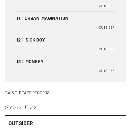
OUTSIDER
11
：
URBAN IMAGINATION
OUTSIDER
12
：
SICK BOY
OUTSIDER
13
：
MONKEY
OUTSIDER
E.A.S.T. PEACE RECORDS
ジャンル：
ロック
OUTSIDER