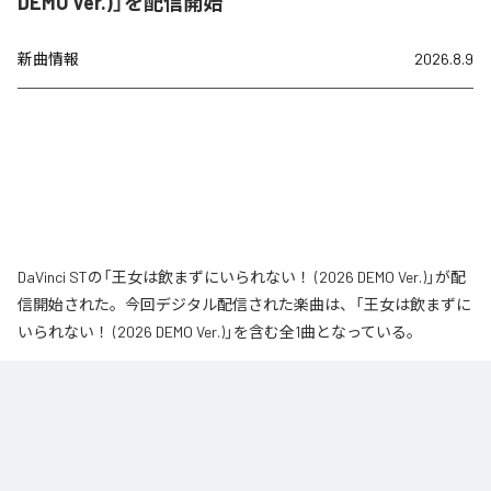
DEMO Ver.)」を配信開始
新曲情報
2026.8.9
DaVinci STの「王女は飲まずにいられない！ (2026 DEMO Ver.)」が配
信開始された。今回デジタル配信された楽曲は、「王女は飲まずに
いられない！ (2026 DEMO Ver.)」を含む全1曲となっている。
なお「
王女は飲まずにいられない！ (2026 DEMO Ver.)
」は、
Apple
Music
、
Spotify
、
LINE MUSIC
、
YouTube Music
、
Amazon Music
Unlimited
などの音楽配信サービスで聴くことができる。
各配信サービス：
王女は飲まずにいられない！ (2026 DEMO Ver.)