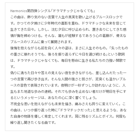
Harmonics第四弾シングル「ドラマチックじゃなくても」

この曲は、飾り気のない言葉で人生の真実を歌い上げるブルースロックで
す。かつての夕焼けに少年時代の面影を重ね、ドラマチックな未来を信じて
生きてきた日々。しかし、沈む夕日に呼び止められ、置き去りにしてきた感
情が胸を締めつける。そんな、誰もが経験するであろう心の葛藤が、骨太な
ブルースのリズムに乗って展開されます。

後悔を抱えながらも前を向く人々の姿は、まさに人生そのもの。「失ったもの
の重さに崩れそうでも、後ろを振り返らずに今日を選び続ける」という歌詞
は、ドラマチックじゃなくても、毎日を懸命に生きる私たちの力強い賛歌で
す。

偽りに満ちた日々や答えの見えない夜を歩きながらも、差し込んだたった一
つの言葉で再び歩き出す。そんな人間の強さと弱さが、泥臭くも温かいブル
ースの音色で表現されています。夜明けが一秒ずつしか訪れないように、人
生もまた地道な歩みの連続。それでも歩みを止めない者だけが明日を手にす
るというメッセージは、あなたの心に深く響くでしょう。

不完全な思いを抱えながらも未来を描き、痛みさえも誇りに変えていく。こ
の曲は、いつか振り返った時に「ドラマチックだった」と思えるような、あな
た自身の物語を優しく肯定してくれます。耳に残るリズムとボイス。何度も
繰り返し聞きたくなる曲です。