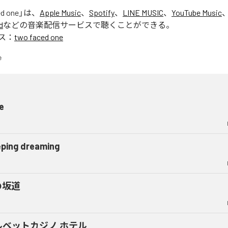
ed one
」は、
Apple Music
、
Spotify
、
LINE MUSIC
、
YouTube Music
d
などの音楽配信サービスで聴くことができる。
ス：
two faced one
e
eping dreaming
の坂道
ルベットカジノ ホテル