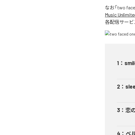
なお「
two fac
Music Unlimite
各配信サービ
1
：
smil
2
：
sle
3
：
恋
4
：
ベ