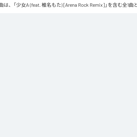
「少女A (feat. 椎名もた) [Arena Rock Remix]」を含む
、壮大なアリーナロックへ再構築した 「Arena Rock Remix」。

い出しから、幾重にも重なるギター、力強いベースとライブドラム、感情的なキーボードが
寂、観客の手拍子とシンガロングを交えながら、原曲に宿る孤独と心の揺れを、大観衆と分
しました。

うな歌声と、切なさの先にある解放を描いた、ezo-momoによるシネマティックなロックリ
at. 椎名もた) [Arena Rock Remix]
」は、
Apple Music
、
Spotify
、
L
、
Amazon Music Unlimited
などの音楽配信サービスで聴くこと
ス：
少女A (feat. 椎名もた) [Arena Rock Remix]