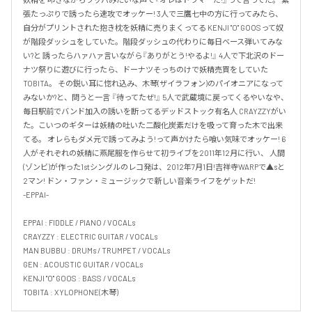
張たっぷりで誘ったら速攻でオッケー! 3人で三鷹七中の方に行ってみたら、
自分がプリントされた抱き枕を妖精に売りまくってる KENJI "O" GOOSって奴
が階段ダッシュをしていた。階段ダッシュの代わりに毎日ベース弾いてみな
い?と 誘ったらハァハァ言いながら『ありがとう!やるよ!』 4人で下北沢のドー
ナツ祭りに遊びに行ったら、ドーナツそっちのけで妖精売買をしていた
TOBITA。 その鋭い耳に惚れ込み、木琴(ザイラフォン)のパイオニアになって
みないか?と、問うと一言 『待ってたぜ!』 5人で武蔵境に戻ってくるやいなや、
毎日駅前でバンド加入の誘いを断ってるデッドストック有名人 CRAYZZYがい
た。こいつのギターは妖精の吐いた二酸化炭素だけを吸って育った木で出来
てる。 オレらもダメ元で誘ってみよう!って声かけたら喰い気味でオッケー! 6
人がそれぞれの妖精に燕尾服を作らせて初ライブを2011年12月に行い、 人間
(ゾンビ)が作った1stシングルのレコ発は、2012年7月1日!吉祥寺WARPで▲sと
2マン! ドン・ファン・ミュージックで新しい音楽ライフをゲットだ!

-EPPAI-

EPPAI : FIDDLE / PIANO / VOCALs

CRAYZZY : ELECTRIC GUITAR / VOCALs

MAN BUBBU : DRUMs / TRUMPET / VOCALs

GEN : ACOUSTIC GUITAR / VOCALs

KENJI "O" GOOS : BASS / VOCALs

TOBITA : XYLOPHONE(木琴)