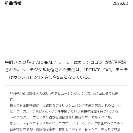
新曲情報
2026.8.3
牛飼い 楽の「POTATOHEAD / モーモーはカランコロン」が配信開始
された。今回デジタル配信された楽曲は、「POTATOHEAD」「モーモ
ーはカランコロン」を含む全2曲となっている。
「牛飼い 楽 (USHIKAI RAKU)」のデビューシングルにして、両A面仕様の意欲
作。

最大の音楽的特徴は、伝統的なアイリッシュパンクの疾走感あふれるビート
に、ボーカル・CHALA（元・リアル牛飼いという異色の経歴を持つ）による、
レゲエのグルーヴとアクの強さを融合させた独自のボーカルスタイル。

さらに、ティンホイッスルとピアニカが、アコースティックな温かみとケルト
音楽特有の哀愁・高揚感を楽曲に付加しています。各メンバーはそれぞれ別