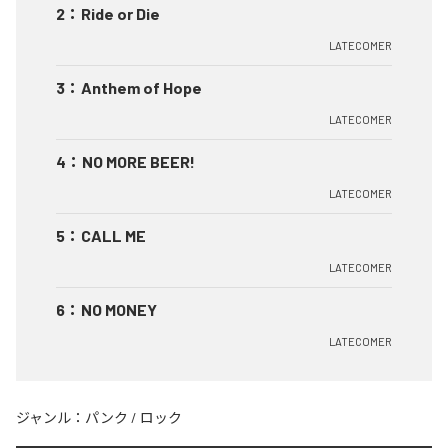
2
：
Ride or Die
LATECOMER
3
：
Anthem of Hope
LATECOMER
4
：
NO MORE BEER!
LATECOMER
5
：
CALL ME
LATECOMER
6
：
NO MONEY
LATECOMER
ジャンル：
パンク
/
ロック