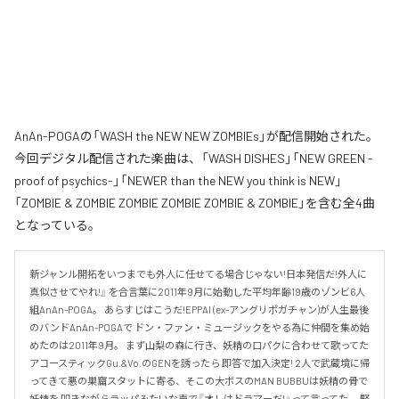
AnAn-POGAの「WASH the NEW NEW ZOMBIEs」が配信開始された。
今回デジタル配信された楽曲は、「WASH DISHES」「NEW GREEN -
proof of psychics-」「NEWER than the NEW you think is NEW」
「ZOMBIE & ZOMBIE ZOMBIE ZOMBIE ZOMBIE & ZOMBIE」を含む全4曲
となっている。
新ジャンル開拓をいつまでも外人に任せてる場合じゃない!日本発信だ!外人に
真似させてやれ!』 を合言葉に2011年9月に始動した平均年齢19歳のゾンビ6人
組AnAn-POGA。 あらすじはこうだ!EPPAI (ex-アングリポガチャン)が人生最後
のバンドAnAn-POGAで ドン・ファン・ミュージックをやる為に仲間を集め始
めたのは2011年9月。 まず山梨の森に行き、妖精の口パクに合わせて歌ってた
アコースティックGu.&Vo.のGENを誘ったら 即答で加入決定! 2人で武蔵境に帰
ってきて悪の巣窟スタットに寄る、そこの大ボスのMAN BUBBUは妖精の骨で
妖精を 叩きながらラッパみたいな声で『オレはドラマーだ!』って言ってた。 緊