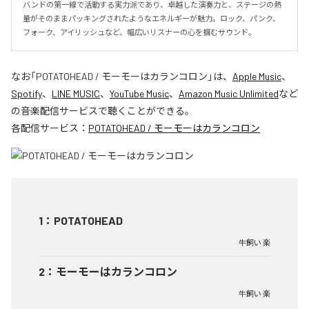
バンドの第一線で活動する実力派であり、卓越した演奏力と、ステージの熱
量がそのままパッキングされたようなエネルギーが魅力。ロック、パンク、
フォーク、アイリッシュなど、幅広いリスナーの心を掴むサウンド。
なお「
POTATOHEAD / モーモーはカランコロン
」は、
Apple Music
、
Spotify
、
LINE MUSIC
、
YouTube Music
、
Amazon Music Unlimited
など
の音楽配信サービスで聴くことができる。
各配信サービス：
POTATOHEAD / モーモーはカランコロン
1
：
POTATOHEAD
牛飼い 楽
2
：
モーモーはカランコロン
牛飼い 楽