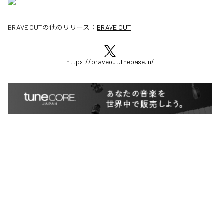
BRAVE OUT
の他のリリース：
BRAVE OUT
https://braveout.thebase.in/