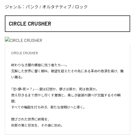
ジャンル：
パンク
/
オルタナティブ
/
ロック
CIRCLE CRUSHER
CIRCLE CRUSHER

終わりなき闇の螺旋に抗う者たち——。

瓦解した世界に響く絶叫、絶望を超えたその先にある革命の救済を掲げ、舞
い踊る。

「恋×儚×死＝？」——愛は幻想か、儚さは罪か、死は救済か。

燃え尽きるまで燃やし尽くす激情と、美しき破滅の調べが交錯するその瞬
間、

すべての輪廻を打ち砕き、新たな夜明けへと導く。

閉ざされた世界に終焉を、

刹那の美と狂気を、その身に刻め。