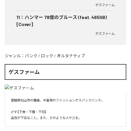
ゲスファーム
11
：
ハンマー 78億のブルース (feat. 465GB)
[Cover]
ゲスファーム
ジャンル：
パンク
/
ロック
/
オルタナティブ
ゲスファーム
愛媛県松山市の離島、中島発のファッションゲスパンクバンド。

げす【下衆・下種・下司】

品性が下劣なこと。また、そのような人やさま。