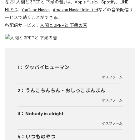
なお「
人間と 3PEPと 下衆の音
」は、
Apple Music
、
Spotify
、
LINE
MUSIC
、
YouTube Music
、
Amazon Music Unlimited
などの音楽配信サ
ービスで聴くことができる。
各配信サービス：
人間と 3PEPと 下衆の音
1
：
グッバイヒューマン
ゲスファーム
2
：
うんこちんちん・おしっこまんまん
ゲスファーム
3
：
Nobady is alright
ゲスファーム
4
：
いつものやつ