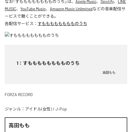
なお「
すもももももももものうち
」は、
Apple Music
、
Spotify
、
LINE
MUSIC
、
YouTube Music
、
Amazon Music Unlimited
などの音楽配信サ
ービスで聴くことができる。
各配信サービス：
すもももももももものうち
1
：
すもももももももものうち
高田もも
FORZA RECORD
ジャンル：
アイドル(女性)
/
J-Pop
高田もも