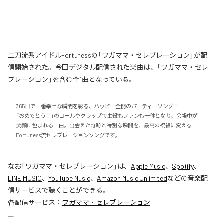
二刀流系アイドルFortunessの「ワガママ・セレブレーション」が配
信開始された。今回デジタル配信された楽曲は、「ワガママ・セレ
ブレーション」を含む全1曲となっている。
365日で一番幸せな瞬間を彩る、ハッピー全開のパーティーソング！

「おめでとう！」のコールやクラップで主役もファンも一体となり、会場中が
笑顔に包まれる一曲。出会えた奇跡と特別な瞬間を、最高の祝福に変える
Fortuness流セレブレーションソングです。
なお「
ワガママ・セレブレーション
」は、
Apple Music
、
Spotify
、
LINE MUSIC
、
YouTube Music
、
Amazon Music Unlimited
などの音楽配
信サービスで聴くことができる。
各配信サービス：
ワガママ・セレブレーション