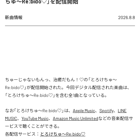
ちゅ〜Re:bido♡」を配信開始
新曲情報
2026.8.8
ちゅーじゃないもんっ、治癒だもん！♡の「とろけちゅ〜
Re:bido♡」が配信開始された。今回デジタル配信された楽曲は、
「とろけちゅ〜Re:bido♡」を含む全1曲となっている。
なお「
とろけちゅ〜Re:bido♡
」は、
Apple Music
、
Spotify
、
LINE
MUSIC
、
YouTube Music
、
Amazon Music Unlimited
などの音楽配信サ
ービスで聴くことができる。
各配信サービス：
とろけちゅ〜Re:bido♡