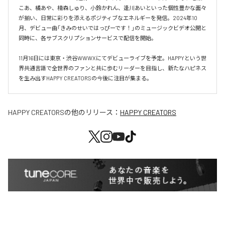
こあ、橘あや、楠森しゅり、小鈴かれん、逢川あいといった個性豊かな面々
が揃い、日常に彩りを添えるポジティブなエネルギーを発信。2024年10
月、デビュー曲「きみのせいではっぴーです！」のミュージックビデオ公開と
同時に、各サブスクリプションサービスで配信を開始。

11月16日には東京・渋谷WWWXにてデビューライブを予定。HAPPYという世
界共通言語で全世界のファンと共に歩むリーダーを目指し、新たなハピネス
を生み出すHAPPY CREATORSの今後に注目が集まる。
HAPPY CREATORS
の他のリリース：
HAPPY CREATORS