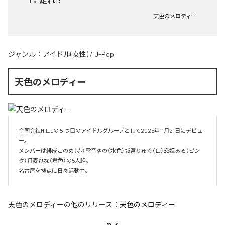
天色のメロディー
ジャンル：
アイドル(女性)
/
J-Pop
天色のメロディー
合同会社H.L.Lの５つ目のアイドルグループとして2025年11月21日にデビュ
ー。

メンバーは緋成このめ（赤）雫音ゆの（水色）城宮りゅぐ（白）恋姫るる（ピン
ク）月麦ひな（黄色）の5人組。

名古屋を拠点に日々活動中。
天色のメロディー
の他のリリース：
天色のメロディー