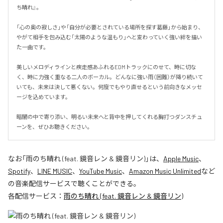
ち晴れ』。

「心の奥の寂しさ」や「自分が必要とされている場所を探す葛藤」から始まり、
やがて相手を包み込む「太陽のような温もり」へと変わっていく強い絆を描い
た一曲です。

美しいメロディラインと疾走感あふれるEDMトラックにのせて、時に切な
く、時に力強く重なる二人のボーカル。どんなに強い雨（困難）が降り続いて
いても、未来は決して悪くない。何度でもやり直せるという前向きなメッセ
ージを込めています。

暗闇の中で寄り添い、明るい未来へと背中を押してくれる胸打つダンスチュ
ーンを、ぜひお聴きください。
なお「
雨のち晴れ (feat. 鏡音レン & 鏡音リン)
」は、
Apple Music
、
Spotify
、
LINE MUSIC
、
YouTube Music
、
Amazon Music Unlimited
など
の音楽配信サービスで聴くことができる。
各配信サービス：
雨のち晴れ (feat. 鏡音レン & 鏡音リン)