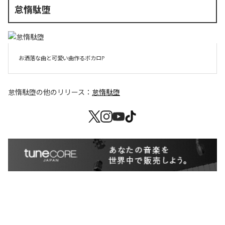
怠惰駄堕
お洒落な曲と可愛い曲作るボカロP
怠惰駄堕
の他のリリース：
怠惰駄堕