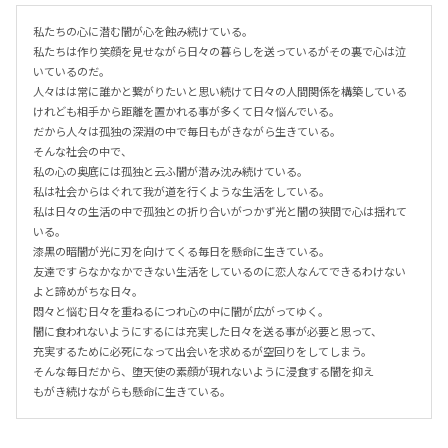
私たちの心に潜む闇が心を蝕み続けている。

私たちは作り笑顔を見せながら日々の暮らしを送っているがその裏で心は泣
いているのだ。

人々はは常に誰かと繋がりたいと思い続けて日々の人間関係を構築している
けれども相手から距離を置かれる事が多くて日々悩んでいる。

だから人々は孤独の深淵の中で毎日もがきながら生きている。

そんな社会の中で、

私の心の奥底には孤独と云ふ闇が潜み沈み続けている。

私は社会からはぐれて我が道を行くような生活をしている。

私は日々の生活の中で孤独との折り合いがつかず光と闇の狭間で心は揺れて
いる。

漆黒の暗闇が光に刃を向けてくる毎日を懸命に生きている。

友達ですらなかなかできない生活をしているのに恋人なんてできるわけない
よと諦めがちな日々。

悶々と悩む日々を重ねるにつれ心の中に闇が広がってゆく。

闇に食われないようにするには充実した日々を送る事が必要と思って、

充実するために必死になって出会いを求めるが空回りをしてしまう。

そんな毎日だから、堕天使の素顔が現れないように浸食する闇を抑え

もがき続けながらも懸命に生きている。