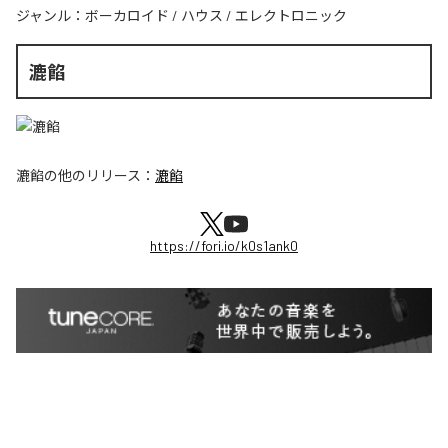
ジャンル：
ボーカロイド
/
ハウス
/
エレクトロニック
漉餡
漉餡
の他のリリース：
漉餡
https://fori.io/k0s1ank0