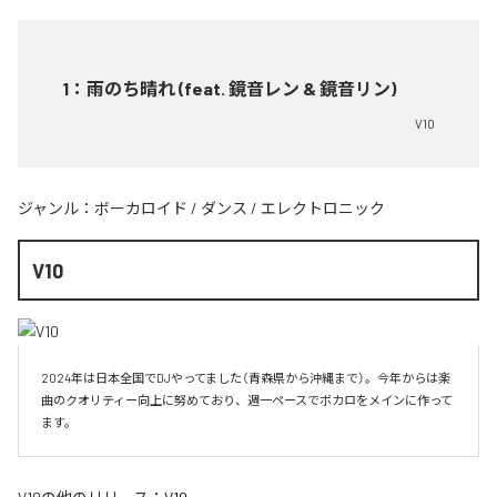
1
：
雨のち晴れ (feat. 鏡音レン & 鏡音リン)
V10
ジャンル：
ボーカロイド
/
ダンス
/
エレクトロニック
V10
2024年は日本全国でDJやってました（青森県から沖縄まで）。今年からは楽
曲のクオリティー向上に努めており、週一ペースでボカロをメインに作って