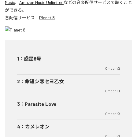
Music
、
Amazon Music Unlimited
などの音楽配信サービスで聴くこと
ができる。
各配信サービス：
Planet 8
1
：
惑星8号
OmochiΩ
2
：
命短シ恋セヨ乙女
OmochiΩ
3
：
Parasite Love
OmochiΩ
4
：
カメレオン
OmochiΩ