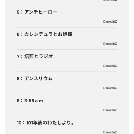
5
：
アンチヒーロー
OmochiΩ
6
：
カレンデュラとお姫様
OmochiΩ
7
：
焙煎とラジオ
OmochiΩ
8
：
アンスリウム
OmochiΩ
9
：
3:58 a.m.
OmochiΩ
10
：
101年後のわたしより。
OmochiΩ