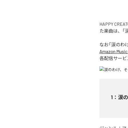
HAPPY C
た楽曲は、「
なお「
涙のわ
Amazon Music 
各配信サービ
1
：
涙