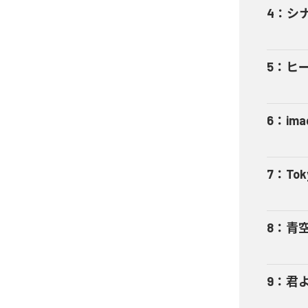
4
：
シ
5
：
ヒ
6
：
ima
7
：
Tok
8
：
青
9
：
君