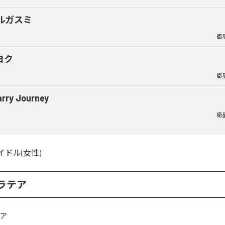
ルガスミ
衛
ヨク
衛
arry Journey
衛
イドル(女性)
ラテア