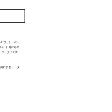
ハピクリ）。メン
揃い、日常に彩り
ージックビデオ
と共に歩むリーダ