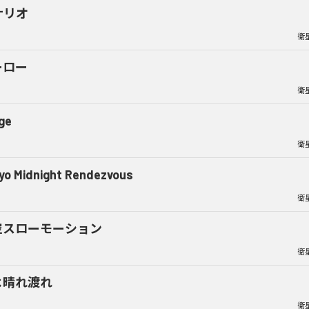
ナリオ
衛
ーロー
衛
ge
衛
yo Midnight Rendezvous
衛
空スローモーション
衛
よ晴れ渡れ
衛