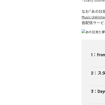
「Starry J
なお「
あの日
Music Unlimite
各配信サービ
1
：
from
2
：
ス
3
：
Day