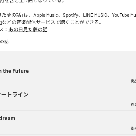
ourney」を含む全12曲となっている。
見た夢の話
」は、
Apple Music
、
Spotify
、
LINE MUSIC
、
YouTube Mu
d
などの音楽配信サービスで聴くことができる。
ス：
あの日見た夢の話
 the Future
衛
タートライン
衛
dream
衛