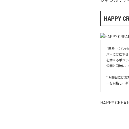
ジャンル：
ア
HAPPY C
「世界中にハッピ
バーには松本せ
を添えるポジテ
公開と同時に、
11月16日に
ーを目指し、新た
HAPPY CREAT