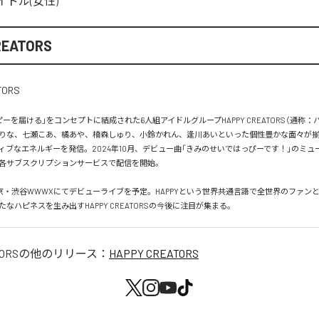
イドル(女性)
REATORS
ーを届ける」をコンセプトに結成された6人組アイドルグループHAPPY CREATORS（通称：
りな、七瀬こあ、橘あや、楠森しゅり、小鈴かれん、逢川あいといった個性豊かな面々が
ィブなエネルギーを発信。2024年10月、デビュー曲「きみのせいではっぴーです！」のミュ
各サブスクリプションサービスで配信を開始。

は東京・渋谷WWWXにてデビューライブを予定。HAPPYという世界共通言語で全世界のファン
なハピネスを生み出すHAPPY CREATORSの今後に注目が集まる。
ORS
の他のリリース：
HAPPY CREATORS