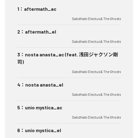
1
：
aftermath_ac
Sabdhabi Electus & The Ghosts
2
：
aftermath_el
Sabdhabi Electus & The Ghosts
3
：
nosta anasta_ac (feat. 浅田ジャクソン剛
司)
Sabdhabi Electus & The Ghosts
4
：
nosta anasta_el
Sabdhabi Electus & The Ghosts
5
：
unio mystica_ac
Sabdhabi Electus & The Ghosts
6
：
unio mystica_el