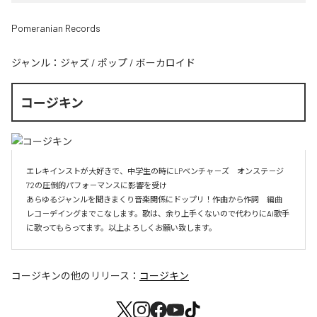
Pomeranian Records
ジャンル：
ジャズ
/
ポップ
/
ボーカロイド
コージキン
エレキインストが大好きで、中学生の時にLPベンチャ－ズ　オンステ－ジ
72の圧倒的パフォ－マンスに影響を受け

あらゆるジャンルを聞きまくり音楽関係にドップリ！作曲から作詞　編曲　
レコ－デイングまでこなします。歌は、余り上手くないので代わりにAi歌手
に歌ってもらってます。以上よろしくお願い致します。
コージキン
の他のリリース：
コージキン