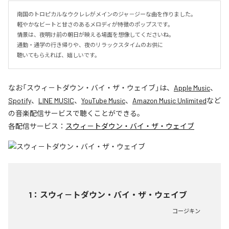
南国のトロピカルなウクレレがメインのジャ－ジーな曲を作りました。

軽やかなビートと甘さのあるメロディが特徴のポップスです。

情景は、夜明け前の朝日が映える場面を想像してくださいね。

通勤・通学の行き帰りや、夜のリラックスタイムのお供に

聴いてもらえれば、嬉しいです。
なお「
スウィ－トダウン・バイ・ザ・ウェイブ
」は、
Apple Music
、
Spotify
、
LINE MUSIC
、
YouTube Music
、
Amazon Music Unlimited
など
の音楽配信サービスで聴くことができる。
各配信サービス：
スウィ－トダウン・バイ・ザ・ウェイブ
1
：
スウィ－トダウン・バイ・ザ・ウェイブ
コージキン