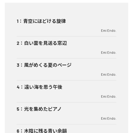
1
：
青空にほどける旋律
Emi Endo.
2
：
白い雲を見送る窓辺
Emi Endo.
3
：
風がめくる夏のページ
Emi Endo.
4
：
遠い海を思う午後
Emi Endo.
5
：
光を集めたピアノ
Emi Endo.
6
：
木陰に残る青い余韻