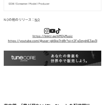
SSW / Screamer / Model / Producer
N.Q
の他のリリース：
N.Q
https://linktr.ee/AM04Music
https://youtube.com/@user-gk6ke7rd8r?si=t2Fq3znghlE3av3l