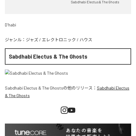
Sabdhabi Electus & The Ghosts
D'habi
ジャンル：
ジャズ
/
エレクトロニック
/
ハウス
Sabdhabi Electus & The Ghosts
Sabdhabi Electus & The Ghosts
の他のリリース：
Sabdhabi Electus
& The Ghosts