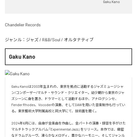
Gaku Kano
Chandelier Records
ジャンル：
ジャズ
/
R&B/Soul
/
オルタナティブ
Gaku Kano
Gaku Kanoは2003年生まれの、東京を拠点に活動するジャズミュージシャ
ン/コンポーザー/マルチ・サウンド・クリエイター。幼少期から東京のジャ
ズシーンに身を置き、ドラマーとして活動するほか、アナログシンセ、
Fender Rhodes、Vocoderの演奏、そしてDAWを用いた音楽制作も行ってい
る。東京藝術大学附属高校と同大学にて、技術面を磨く。

2024年6月には、自身が全楽曲を作曲し、全パートの演奏・録音を手がけた
マルチトラックアルバム『Experimental Jazz』をリリース。本作では、緻密
なドラムグルーヴ、滑らかなメロディ、豊かなハーモニー、そしてジャンル