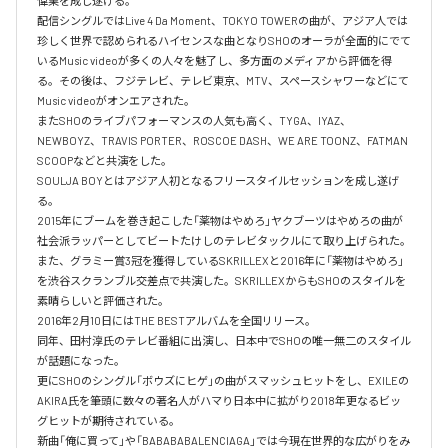
偉業を成し遂げる。

配信シングルではLive 4 Da Moment、TOKYO TOWERの曲が、アジア人では
珍しく世界で認められるハイセンスな曲となりSHOのオーラが全面的にでて
いるMusic videoが多くの人々を魅了し、多方面のメディアから評価を得
る。その後は、フジテレビ、テレビ東京、MTV、スペースシャワーなどにて
Music videoがオンエアされた。

またSHOのライブパフォーマンスの人気も高く、TYGA、IYAZ、
NEWBOYZ、TRAVIS PORTER、ROSCOE DASH、WE ARE TOONZ、FATMAN 
SCOOPなどと共演をした。

SOULJA BOYとはアジア人初となるフリースタイルセッションを成し遂げ
る。

2015年にブームを巻き起こした「薬物はやめろ」ヤクブーツはやめろの曲が
社会派ラッパーとしてビートたけしのテレビタックルにて取り上げられた。

また、グラミー賞3冠を獲得しているSKRILLEXと2016年に「薬物はやめろ」
を渋谷スクランブル交差点で共演した。SKRILLEXからもSHOのスタイルを
素晴らしいと評価された。

2016年2月10日にはTHE BESTアルバムを全国リリース。

同年、田村淳氏のテレビ番組に出演し、日本中でSHOの唯一無二のスタイル
が話題になった。

更にSHOのシングル「ボウズにヒゲ」の曲がスマッシュヒットをし、EXILEの
AKIRA氏を筆頭に数々の著名人がハマり日本中に拡がり2018年更なるビッ
グヒットが期待されている。

新曲「俺に買って」や「BABABABALENCIAGA」では今現在世界的な広がりをみ