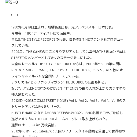
SHO 

1982年6月19日生まれ、飛騨高山出身、元アルペンスキー日本代表。

今現在HIP HOPアーティストにて活躍中。

またS.TIME STYLE RECORDSの代表、自身のS.TIMEブランドもプロデュー
スしている。

2007年、THE GAMEの目にとまりアジア人としては異例のTHE BLACK WALL 
STREETのメンバーとして8つのステージを共にした。

自身のレーベルS.TIME STYLE RECORDSからは、2008年〜2018年の間に
RIZE & PEACE、BRAND、ENERGY、SHO THE BEST、３６５、の５枚のオ
フィシャルアルバムを全国リリースしている。

アメリカNo1ヒップホップマガジンTHE SOURCEの誌面も飾る。

3rdアルバムENERGYからはEVEN IF IT ENDSの曲の人気が上がりカラオケの
挿入歌となった。

2012年〜2018年にはSTREET MONEY Vol 1、Vol 2、Vol 3、Vol 4、Vol 5のス
トリートアルバム5枚をリリース。

HUSTLE HARDの曲ではMOBB DEEPのHAVOCと、SHO名義でコラボを成し
遂げアメリカのTHE SOURCEホームページにて取り上げられた。

通算CDセールスは5万枚突破。

2012年には、Youtubeにて365回のフリースタイル動画を公開して世界初の