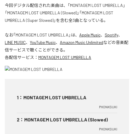
今回デジタル配信された楽曲は、「MONTAGEM LOST UMBRELLA」
「MONTAGEM LOST UMBRELLA (Slowed)」「MONTAGEM LOST
UMBRELLA (Super Slowed)」を含む全3曲となっている。
なお「
MONTAGEM LOST UMBRELLA
」は、
Apple Music
、
Spotify
、
LINE MUSIC
、
YouTube Music
、
Amazon Music Unlimited
などの音楽配
信サービスで聴くことができる。
各配信サービス：
MONTAGEM LOST UMBRELLA
1
：
MONTAGEM LOST UMBRELLA
PHONKSUKI
2
：
MONTAGEM LOST UMBRELLA (Slowed)
PHONKSUKI