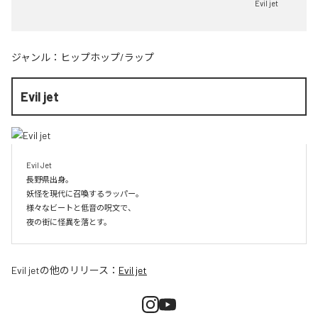
Evil jet
ジャンル：
ヒップホップ/ラップ
Evil jet
Evil Jet

長野県出身。

妖怪を現代に召喚するラッパー。

様々なビートと低音の呪文で、

夜の街に怪異を落とす。
Evil jet
の他のリリース：
Evil jet