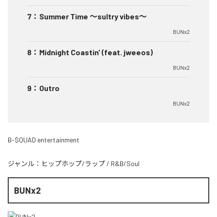
7
：
Summer Time 〜sultry vibes〜
BUNx2
8
：
Midnight Coastin' (feat. jweeos)
BUNx2
9
：
Outro
BUNx2
B-$QUAD entertainment
ジャンル：
ヒップホップ/ラップ
/
R&B/Soul
BUNx2