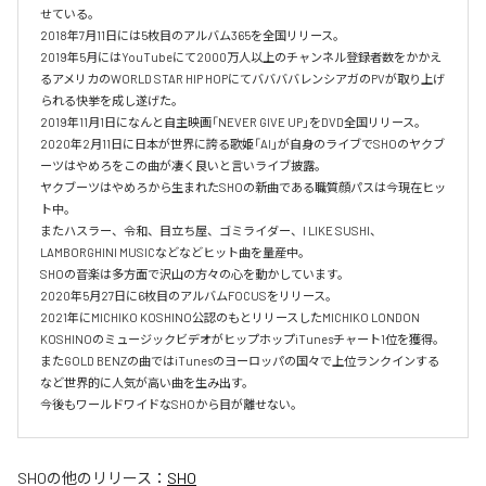
せている。

2018年7月11日には5枚目のアルバム365を全国リリース。

2019年5月にはYouTubeにて2000万人以上のチャンネル登録者数をかかえ
るアメリカのWORLD STAR HIP HOPにてババババレンシアガのPVが取り上げ
られる快挙を成し遂げた。

2019年11月1日になんと自主映画「NEVER GIVE UP」をDVD全国リリース。

2020年2月11日に日本が世界に誇る歌姫「AI」が自身のライブでSHOのヤクブ
ーツはやめろをこの曲が凄く良いと言いライブ披露。

ヤクブーツはやめろから生まれたSHOの新曲である職質顔パスは今現在ヒッ
ト中。

またハスラー、令和、目立ち屋、ゴミライダー、I LIKE SUSHI、
LAMBORGHINI MUSICなどなどヒット曲を量産中。

SHOの音楽は多方面で沢山の方々の心を動かしています。

2020年5月27日に6枚目のアルバムFOCUSをリリース。

2021年にMICHIKO KOSHINO公認のもとリリースしたMICHIKO LONDON 
KOSHINOのミュージックビデオがヒップホップiTunesチャート1位を獲得。

またGOLD BENZの曲ではiTunesのヨーロッパの国々で上位ランクインする
など世界的に人気が高い曲を生み出す。

今後もワールドワイドなSHOから目が離せない。
SHO
の他のリリース：
SHO