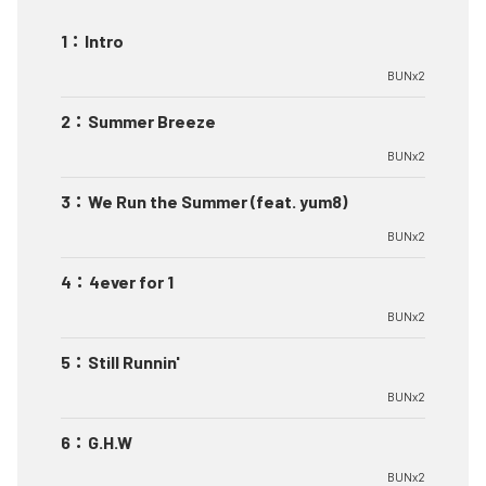
1
：
Intro
BUNx2
2
：
Summer Breeze
BUNx2
3
：
We Run the Summer (feat. yum8)
BUNx2
4
：
4ever for 1
BUNx2
5
：
Still Runnin'
BUNx2
6
：
G.H.W
BUNx2