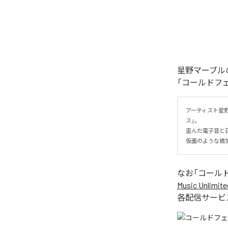
星野マーブル
「コールドフ
アーティスト星
ス」。

歪んだ電子音と
仮面のような微
なお「
コール
Music Unlimite
各配信サービ