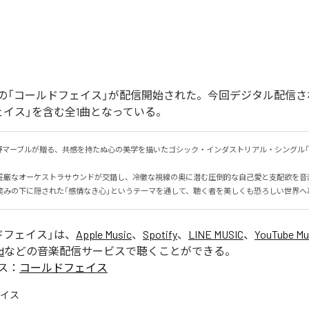
の「コールドフェイス」が配信開始された。今回デジタル配信さ
ェイス」を含む全1曲となっている。
野マーブルが贈る、共感を持たぬ心の美学を描いたゴシック・インダストリアル・シングル「
荘厳なオーケストラサウンドが交錯し、冷徹な視線の奥に潜む圧倒的な自己愛と支配欲を音楽で
笑みの下に隠された「感情なき心」というテーマを通して、聴く者を美しくも恐ろしい世界へ
ドフェイス
」は、
Apple Music
、
Spotify
、
LINE MUSIC
、
YouTube Mu
d
などの音楽配信サービスで聴くことができる。
ス：
コールドフェイス