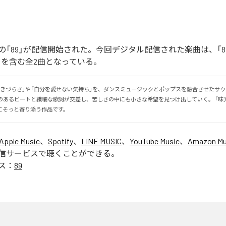
「89」が配信開始された。今回デジタル配信された楽曲は、「89」
ntal)」を含む全2曲となっている。
生きづらさ」や「自分を愛せない気持ち」を、ダンスミュージックとポップスを融合させたサ
感のあるビートと繊細な歌詞が交差し、苦しさの中にも小さな希望を見つけ出していく。 「味
にそっと寄り添う作品です。
Apple Music
、
Spotify
、
LINE MUSIC
、
YouTube Music
、
Amazon Mus
信サービスで聴くことができる。
ス：
89