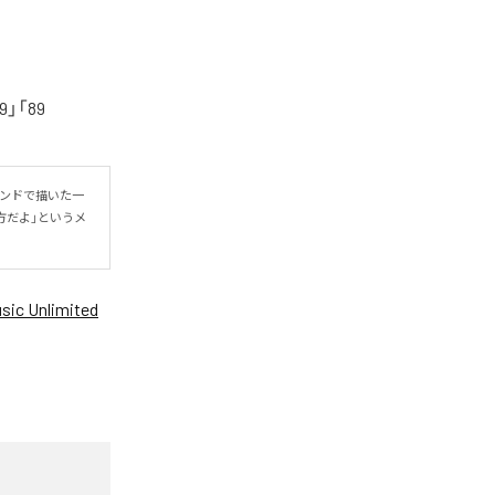
「89
ウンドで描いた一
方だよ」というメ
ic Unlimited