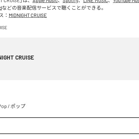
T CRUISE
」は、
Apple Music
、
Spotify
、
LINE MUSIC
、
YouTube Mus
d
などの音楽配信サービスで聴くことができる。
ス：
MIDNIGHT CRUISE
NIGHT CRUISE
Pop
/
ポップ