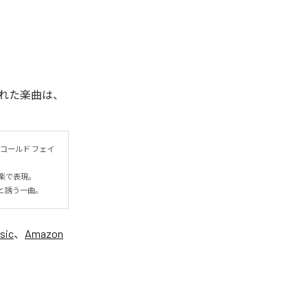
れた楽曲は、
コールド フェイ
表現。

と誘う一曲。
sic
、
Amazon