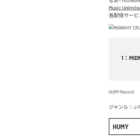
なお「
MIDNIGH
Music Unlimite
各配信サービ
1
：
MID
HUMY Record
ジャンル：
J-
HUMY