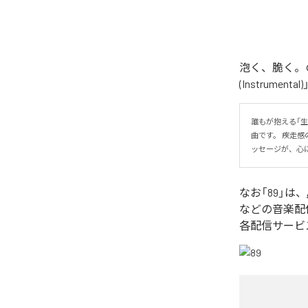
泡く、脆く。の
(Instrume
誰もが抱える「
曲です。 疾走
ッセージが、心
なお「
89
」は、
などの音楽配
各配信サービ