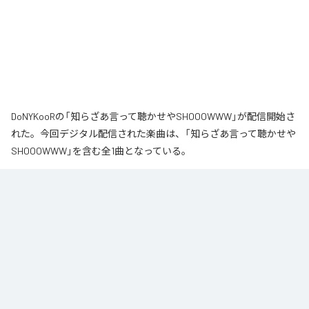
DoNYKooRの「知らざあ言って聴かせやSHOOOWWW」が配信開始さ
れた。今回デジタル配信された楽曲は、「知らざあ言って聴かせや
SHOOOWWW」を含む全1曲となっている。
なお「
知らざあ言って聴かせやSHOOOWWW
」は、
Apple Music
、
Spotify
、
LINE MUSIC
、
YouTube Music
、
Amazon Music Unlimited
など
の音楽配信サービスで聴くことができる。
各配信サービス：
知らざあ言って聴かせやSHOOOWWW