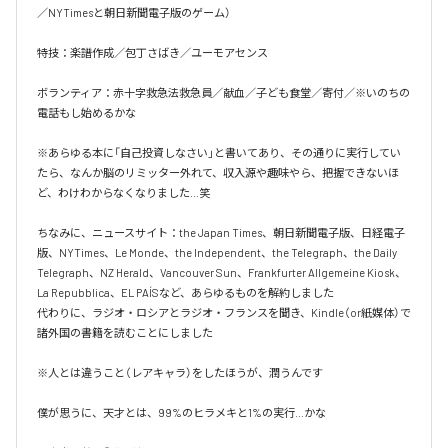
／NYTimesと朝日新聞電子版のゲーム）

特技：楽譜作成／包丁さばき／ユーモアセンス

ボランティア：赤十字救急法救急員／献血／子ども食堂／寄付／※いのちの
電話もし始めるかな

※あらゆる本に「自己投資しなさい」と書いてあり、その通りに実行してい
たら、なんか脳のリミッター外れて、収入源や趣味やら、把握できないほ
ど、わけわからなくなりました…笑

ちなみに、ニュースサイト：the Japan Times、朝日新聞電子版、日経電子
版、NYTimes、Le Monde、the Independent、the Telegraph、the Daily 
Telegraph、NZ Herald、Vancouver Sun、Frankfurter Allgemeine Kiosk、
La Repubblica、EL PAÍSなど、あらゆるものを解約しました

代わりに、ラジオ・ロシアとラジオ・フランスを聞き、Kindle（or紙媒体）で
諸外国の書籍を読むことにしました

※人とは違うこと（レアキャラ）をしたほうが、潤うんです

僕が思うに、天才とは、99%のヒラメキと1%の実行…かな
