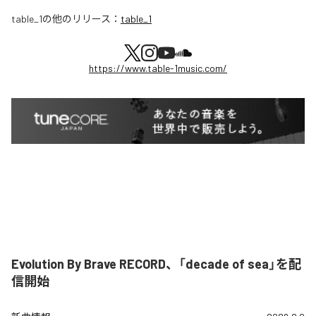
table_1
の他のリリース：
table_1
https://www.table-1music.com/
Evolution By Brave RECORD、「decade of sea」を配
信開始