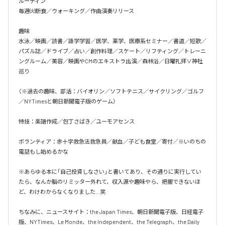
ルーティン

毎週㈫断食／ウォーキング／作曲演奏リリース

趣味

水泳／映画／読書／語学学習／医学、薬学、医療系セミナー／書道／短歌／
パズル誌／ドライブ／占い／創作料理／スケート／リフティング／トレーニ
ングルーム／美容／映画やCMのエキストラ出演／森林浴／日曜礼拝∨神社
巡り

（※過去の趣味、部活：バイオリン／ソフトテニス／サイクリング／ゴルフ
／NYTimesと朝日新聞電子版のゲーム）

特技：楽譜作成／包丁さばき／ユーモアセンス

ボランティア：赤十字救急法救急員／献血／子ども食堂／寄付／※いのちの
電話もし始めるかな

※あらゆる本に「自己投資しなさい」と書いてあり、その通りに実行してい
たら、なんか脳のリミッター外れて、収入源や趣味やら、把握できないほ
ど、わけわからなくなりました…笑

ちなみに、ニュースサイト：the Japan Times、朝日新聞電子版、日経電子
版、NYTimes、Le Monde、the Independent、the Telegraph、the Daily 