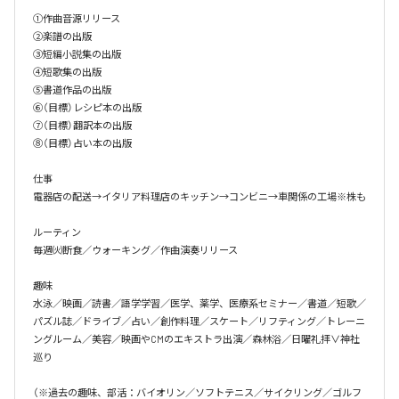
①作曲音源リリース

②楽譜の出版

③短編小説集の出版

④短歌集の出版

⑤書道作品の出版

⑥（目標）レシピ本の出版

⑦（目標）翻訳本の出版

⑧（目標）占い本の出版

仕事

電器店の配送→イタリア料理店のキッチン→コンビニ→車関係の工場※株も

ルーティン

毎週㈫断食／ウォーキング／作曲演奏リリース

趣味

水泳／映画／読書／語学学習／医学、薬学、医療系セミナー／書道／短歌／
パズル誌／ドライブ／占い／創作料理／スケート／リフティング／トレーニ
ングルーム／美容／映画やCMのエキストラ出演／森林浴／日曜礼拝∨神社
巡り

（※過去の趣味、部活：バイオリン／ソフトテニス／サイクリング／ゴルフ