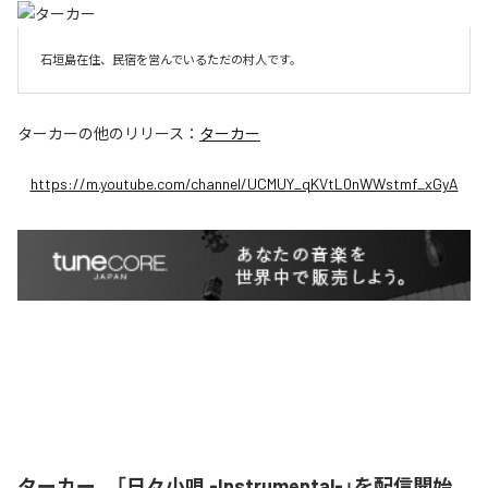
石垣島在住、民宿を営んでいるただの村人です。
ターカー
の他のリリース：
ターカー
https://m.youtube.com/channel/UCMUY_qKVtL0nWWstmf_xGyA
ターカー、「日々小唄 -Instrumental-」を配信開始