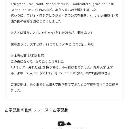
Telegraph、NZ Herald、Vancouver Sun、Frankfurter Allgemeine Kiosk、
La Repubblica、EL PAÍSなど、あらゆるものを解約しました

代わりに、ラジオ・ロシアとラジオ・フランスを聞き、Kindle（or紙媒体）で
諸外国の書籍を読むことにしました

※人とは違うこと（レアキャラ）をしたほうが、潤うんです

僕が思うに、天才とは、99%のヒラメキと1%の実行…かな

※本当の夢は「脳外科医」

この歳になって、なりたくなりました

「リミッター外れた脳」を持つ俺に、不可能はありません。九州大学 医学
部、よゆーで入ってみせます。待っていてください。国立病院機構さま

音楽活動は、あくまでも九州大学医学部で学ぶための学費を稼ぐ手段に過ぎ
ません。
古家弘樹
の他のリリース：
古家弘樹