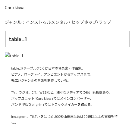
Caro kissa
ジャンル：
インストゥルメンタル
/
ヒップホップ/ラップ
table_1
table_1（テーブルワン）は日本の音楽家・作曲家。

ピアノ、ローファイ、アンビエントからポップスまで、  

幅広いジャンルの音楽を制作している。

TV、ラジオ、CM、WEBなど、様々なメディアでの採用も複数あり、  

ポップユニット「Caro kissa」ではメインコンポーザー、  

バンド「FAVO pilgrim」ではトラックメイカーを務める。

Instagram、TikTokをはじめUGC楽曲総再生数は20億回以上の実績を持
つ。