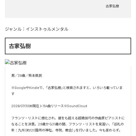
古家弘樹
ジャンル：
インストゥルメンタル
古家弘樹
男／39歳／熊本県民

※GoogleやKindleで、「古家弘樹」と検索されますと、いろいろ載っていま
す

2026/07/30㈭現在♭154曲リリース※SoundCloud

フランツ・リストに感化され、彼をも超える超絶技巧の作曲家ピアニストに
なることを決意。29歳から31歳の間、フランツ・リストを見習い、「巡礼の
年：九州（約120箇所の神社、寺院、教会）」を行いました。今も変わらず。
