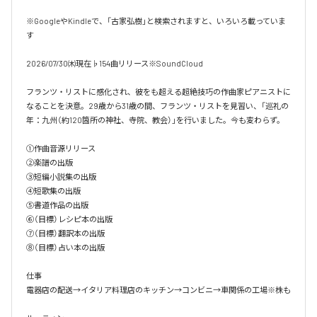
※GoogleやKindleで、「古家弘樹」と検索されますと、いろいろ載っていま
す

2026/07/30㈭現在♭154曲リリース※SoundCloud

フランツ・リストに感化され、彼をも超える超絶技巧の作曲家ピアニストに
なることを決意。29歳から31歳の間、フランツ・リストを見習い、「巡礼の
年：九州（約120箇所の神社、寺院、教会）」を行いました。今も変わらず。

①作曲音源リリース

②楽譜の出版

③短編小説集の出版

④短歌集の出版

⑤書道作品の出版

⑥（目標）レシピ本の出版

⑦（目標）翻訳本の出版

⑧（目標）占い本の出版

仕事

電器店の配送→イタリア料理店のキッチン→コンビニ→車関係の工場※株も
