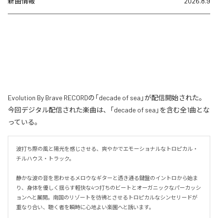
新曲情報
2026.8.9
Evolution By Brave RECORDの「decade of sea」が配信開始された。
今回デジタル配信された楽曲は、「decade of sea」を含む全1曲とな
っている。
波打ち際の風と陽光を感じさせる、爽やかでエモーショナルなトロピカル・
チルハウス・トラック。

静かな波の音を思わせるメロウなギターと透き通る鍵盤のイントロから始ま
り、身体を優しく揺らす軽快な4つ打ちのビートとオーガニックなパーカッシ
ョンへと展開。南国のリゾートを彷彿とさせるトロピカルなシンセリードが
重なり合い、聴く者を瞬時に心地よい楽園へと誘います。
