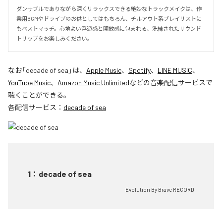
ダンサブルでありながら深くリラックスできる絶妙なトラックメイクは、作
業用BGMやドライブのお供としてはもちろん、チルアウト系プレイリストに
もベストマッチ。心地よい浮遊感と開放感に包まれる、洗練されたサウンド
トリップをお楽しみください。
なお「
decade of sea
」は、
Apple Music
、
Spotify
、
LINE MUSIC
、
YouTube Music
、
Amazon Music Unlimited
などの音楽配信サービスで
聴くことができる。
各配信サービス：
decade of sea
1
：
decade of sea
Evolution By Brave RECORD