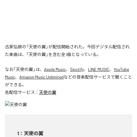
古家弘樹の「天使の翼」が配信開始された。今回デジタル配信され
た楽曲は、「天使の翼」を含む全1曲となっている。
なお「
天使の翼
」は、
Apple Music
、
Spotify
、
LINE MUSIC
、
YouTube
Music
、
Amazon Music Unlimited
などの音楽配信サービスで聴くこと
ができる。
各配信サービス：
天使の翼
1
：
天使の翼